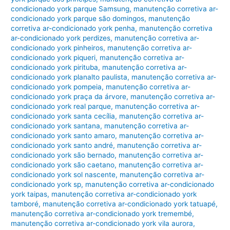
condicionado york parque Samsung
,
manutenção corretiva ar-
condicionado york parque são domingos
,
manutenção
corretiva ar-condicionado york penha
,
manutenção corretiva
ar-condicionado york perdizes
,
manutenção corretiva ar-
condicionado york pinheiros
,
manutenção corretiva ar-
condicionado york piqueri
,
manutenção corretiva ar-
condicionado york pirituba
,
manutenção corretiva ar-
condicionado york planalto paulista
,
manutenção corretiva ar-
condicionado york pompeia
,
manutenção corretiva ar-
condicionado york praça da árvore
,
manutenção corretiva ar-
condicionado york real parque
,
manutenção corretiva ar-
condicionado york santa cecília
,
manutenção corretiva ar-
condicionado york santana
,
manutenção corretiva ar-
condicionado york santo amaro
,
manutenção corretiva ar-
condicionado york santo andré
,
manutenção corretiva ar-
condicionado york são bernado
,
manutenção corretiva ar-
condicionado york são caetano
,
manutenção corretiva ar-
condicionado york sol nascente
,
manutenção corretiva ar-
condicionado york sp
,
manutenção corretiva ar-condicionado
york taipas
,
manutenção corretiva ar-condicionado york
tamboré
,
manutenção corretiva ar-condicionado york tatuapé
,
manutenção corretiva ar-condicionado york tremembé
,
manutenção corretiva ar-condicionado york vila aurora
,