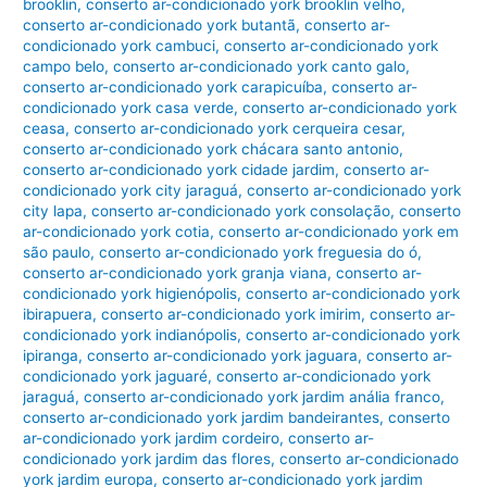
brooklin
,
conserto ar-condicionado york brooklin velho
,
conserto ar-condicionado york butantã
,
conserto ar-
condicionado york cambuci
,
conserto ar-condicionado york
campo belo
,
conserto ar-condicionado york canto galo
,
conserto ar-condicionado york carapicuíba
,
conserto ar-
condicionado york casa verde
,
conserto ar-condicionado york
ceasa
,
conserto ar-condicionado york cerqueira cesar
,
conserto ar-condicionado york chácara santo antonio
,
conserto ar-condicionado york cidade jardim
,
conserto ar-
condicionado york city jaraguá
,
conserto ar-condicionado york
city lapa
,
conserto ar-condicionado york consolação
,
conserto
ar-condicionado york cotia
,
conserto ar-condicionado york em
são paulo
,
conserto ar-condicionado york freguesia do ó
,
conserto ar-condicionado york granja viana
,
conserto ar-
condicionado york higienópolis
,
conserto ar-condicionado york
ibirapuera
,
conserto ar-condicionado york imirim
,
conserto ar-
condicionado york indianópolis
,
conserto ar-condicionado york
ipiranga
,
conserto ar-condicionado york jaguara
,
conserto ar-
condicionado york jaguaré
,
conserto ar-condicionado york
jaraguá
,
conserto ar-condicionado york jardim anália franco
,
conserto ar-condicionado york jardim bandeirantes
,
conserto
ar-condicionado york jardim cordeiro
,
conserto ar-
condicionado york jardim das flores
,
conserto ar-condicionado
york jardim europa
,
conserto ar-condicionado york jardim