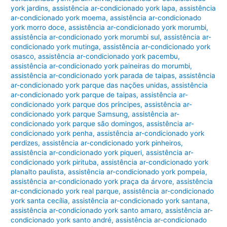
york jardins
,
assistência ar-condicionado york lapa
,
assistência
ar-condicionado york moema
,
assistência ar-condicionado
york morro doce
,
assistência ar-condicionado york morumbi
,
assistência ar-condicionado york morumbi sul
,
assistência ar-
condicionado york mutinga
,
assistência ar-condicionado york
osasco
,
assistência ar-condicionado york pacembu
,
assistência ar-condicionado york paineiras do morumbi
,
assistência ar-condicionado york parada de taipas
,
assistência
ar-condicionado york parque das nações unidas
,
assistência
ar-condicionado york parque de taipas
,
assistência ar-
condicionado york parque dos príncipes
,
assistência ar-
condicionado york parque Samsung
,
assistência ar-
condicionado york parque são domingos
,
assistência ar-
condicionado york penha
,
assistência ar-condicionado york
perdizes
,
assistência ar-condicionado york pinheiros
,
assistência ar-condicionado york piqueri
,
assistência ar-
condicionado york pirituba
,
assistência ar-condicionado york
planalto paulista
,
assistência ar-condicionado york pompeia
,
assistência ar-condicionado york praça da árvore
,
assistência
ar-condicionado york real parque
,
assistência ar-condicionado
york santa cecília
,
assistência ar-condicionado york santana
,
assistência ar-condicionado york santo amaro
,
assistência ar-
condicionado york santo andré
,
assistência ar-condicionado