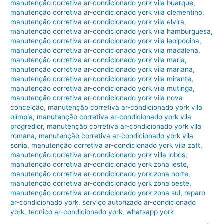
manutenção corretiva ar-condicionado york vila buarque
,
manutenção corretiva ar-condicionado york vila clementino
,
manutenção corretiva ar-condicionado york vila elvira
,
manutenção corretiva ar-condicionado york vila hamburguesa
,
manutenção corretiva ar-condicionado york vila leolpodina
,
manutenção corretiva ar-condicionado york vila madalena
,
manutenção corretiva ar-condicionado york vila maria
,
manutenção corretiva ar-condicionado york vila mariana
,
manutenção corretiva ar-condicionado york vila mirante
,
manutenção corretiva ar-condicionado york vila mutinga
,
manutenção corretiva ar-condicionado york vila nova
conceição
,
manutenção corretiva ar-condicionado york vila
olímpia
,
manutenção corretiva ar-condicionado york vila
progredior
,
manutenção corretiva ar-condicionado york vila
romana
,
manutenção corretiva ar-condicionado york vila
sonia
,
manutenção corretiva ar-condicionado york vila zatt
,
manutenção corretiva ar-condicionado york villa lobos
,
manutenção corretiva ar-condicionado york zona leste
,
manutenção corretiva ar-condicionado york zona norte
,
manutenção corretiva ar-condicionado york zona oeste
,
manutenção corretiva ar-condicionado york zona sul
,
reparo
ar-condicionado york
,
serviço autorizado ar-condicionado
york
,
técnico ar-condicionado york
,
whatsapp york