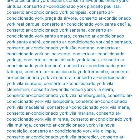
ar-condicionado york piqueri
,
conserto ar-condicionado york
pirituba
,
conserto ar-condicionado york planalto paulista
,
conserto ar-condicionado york pompeia
,
conserto ar-
condicionado york praça da árvore
,
conserto ar-condicionado
york real parque
,
conserto ar-condicionado york santa cecília
,
conserto ar-condicionado york santana
,
conserto ar-
condicionado york santo amaro
,
conserto ar-condicionado
york santo andré
,
conserto ar-condicionado york são bernado
,
conserto ar-condicionado york são caetano
,
conserto ar-
condicionado york sol nascente
,
conserto ar-condicionado
york sp
,
conserto ar-condicionado york taipas
,
conserto ar-
condicionado york tamboré
,
conserto ar-condicionado york
tatuapé
,
conserto ar-condicionado york tremembé
,
conserto
ar-condicionado york vila aurora
,
conserto ar-condicionado
york vila buarque
,
conserto ar-condicionado york vila
clementino
,
conserto ar-condicionado york vila elvira
,
conserto ar-condicionado york vila hamburguesa
,
conserto ar-
condicionado york vila leolpodina
,
conserto ar-condicionado
york vila madalena
,
conserto ar-condicionado york vila maria
,
conserto ar-condicionado york vila mariana
,
conserto ar-
condicionado york vila mirante
,
conserto ar-condicionado york
vila mutinga
,
conserto ar-condicionado york vila nova
conceição
,
conserto ar-condicionado york vila olímpia
,
conserto ar-condicionado york vila progredior
,
conserto ar-