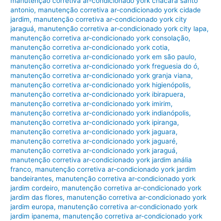
manutenção corretiva ar-condicionado york chácara santo
antonio
,
manutenção corretiva ar-condicionado york cidade
jardim
,
manutenção corretiva ar-condicionado york city
jaraguá
,
manutenção corretiva ar-condicionado york city lapa
,
manutenção corretiva ar-condicionado york consolação
,
manutenção corretiva ar-condicionado york cotia
,
manutenção corretiva ar-condicionado york em são paulo
,
manutenção corretiva ar-condicionado york freguesia do ó
,
manutenção corretiva ar-condicionado york granja viana
,
manutenção corretiva ar-condicionado york higienópolis
,
manutenção corretiva ar-condicionado york ibirapuera
,
manutenção corretiva ar-condicionado york imirim
,
manutenção corretiva ar-condicionado york indianópolis
,
manutenção corretiva ar-condicionado york ipiranga
,
manutenção corretiva ar-condicionado york jaguara
,
manutenção corretiva ar-condicionado york jaguaré
,
manutenção corretiva ar-condicionado york jaraguá
,
manutenção corretiva ar-condicionado york jardim anália
franco
,
manutenção corretiva ar-condicionado york jardim
bandeirantes
,
manutenção corretiva ar-condicionado york
jardim cordeiro
,
manutenção corretiva ar-condicionado york
jardim das flores
,
manutenção corretiva ar-condicionado york
jardim europa
,
manutenção corretiva ar-condicionado york
jardim ipanema
,
manutenção corretiva ar-condicionado york