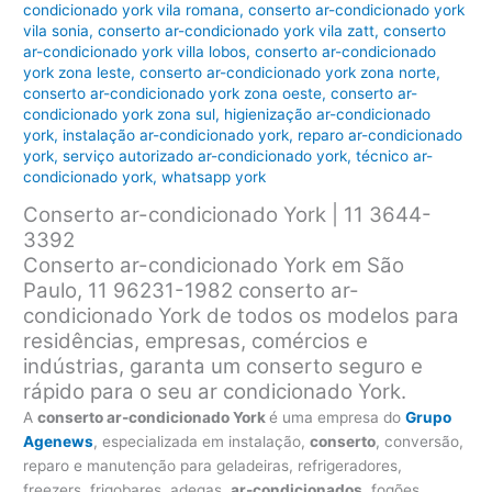
condicionado york vila romana
,
conserto ar-condicionado york
vila sonia
,
conserto ar-condicionado york vila zatt
,
conserto
ar-condicionado york villa lobos
,
conserto ar-condicionado
york zona leste
,
conserto ar-condicionado york zona norte
,
conserto ar-condicionado york zona oeste
,
conserto ar-
condicionado york zona sul
,
higienização ar-condicionado
york
,
instalação ar-condicionado york
,
reparo ar-condicionado
york
,
serviço autorizado ar-condicionado york
,
técnico ar-
condicionado york
,
whatsapp york
Conserto ar-condicionado York | 11 3644-
3392
Conserto ar-condicionado York em São
Paulo, 11 96231-1982 conserto ar-
condicionado York de todos os modelos para
residências, empresas, comércios e
indústrias, garanta um conserto seguro e
rápido para o seu ar condicionado York.
A
conserto ar-condicionado York
é uma empresa do
Grupo
Agenews
, especializada em instalação,
conserto
, conversão,
reparo e manutenção para geladeiras, refrigeradores,
freezers, frigobares, adegas,
ar-condicionados
, fogões,