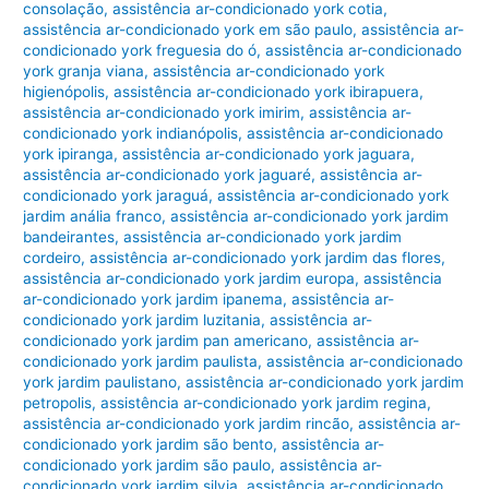
consolação
,
assistência ar-condicionado york cotia
,
assistência ar-condicionado york em são paulo
,
assistência ar-
condicionado york freguesia do ó
,
assistência ar-condicionado
york granja viana
,
assistência ar-condicionado york
higienópolis
,
assistência ar-condicionado york ibirapuera
,
assistência ar-condicionado york imirim
,
assistência ar-
condicionado york indianópolis
,
assistência ar-condicionado
york ipiranga
,
assistência ar-condicionado york jaguara
,
assistência ar-condicionado york jaguaré
,
assistência ar-
condicionado york jaraguá
,
assistência ar-condicionado york
jardim anália franco
,
assistência ar-condicionado york jardim
bandeirantes
,
assistência ar-condicionado york jardim
cordeiro
,
assistência ar-condicionado york jardim das flores
,
assistência ar-condicionado york jardim europa
,
assistência
ar-condicionado york jardim ipanema
,
assistência ar-
condicionado york jardim luzitania
,
assistência ar-
condicionado york jardim pan americano
,
assistência ar-
condicionado york jardim paulista
,
assistência ar-condicionado
york jardim paulistano
,
assistência ar-condicionado york jardim
petropolis
,
assistência ar-condicionado york jardim regina
,
assistência ar-condicionado york jardim rincão
,
assistência ar-
condicionado york jardim são bento
,
assistência ar-
condicionado york jardim são paulo
,
assistência ar-
condicionado york jardim silvia
,
assistência ar-condicionado