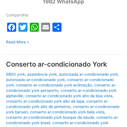
1982 WhatsApp
Compartilhe:
F
T
W
E
S
a
w
h
m
h
Manutenção
c
itt
at
ai
ar
Read More »
corretiva
e
er
s
l
e
ar-
b
A
condicionado
Conserto ar-condicionado York
York
o
p
0800 york
,
assistência york
,
autorizada ar-condicionado york
,
o
p
autorizado ar-condicionado york
,
conserto ar-condicionado
york
,
conserto ar-condicionado york aclimação
,
conserto ar-
k
condicionado york aeroporto
,
conserto ar-condicionado york
alphaville
,
conserto ar-condicionado york alto da boa vista
,
conserto ar-condicionado york alto da lapa
,
conserto ar-
condicionado york alto de pinheiros
,
conserto ar-condicionado
york barueri
,
conserto ar-condicionado york bela vista
,
conserto ar-condicionado york bosque da sáude
,
conserto ar-
condicionado york brasil
,
conserto ar-condicionado york