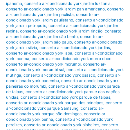
ipanema
,
conserto ar-condicionado york jardim luzitania
,
conserto ar-condicionado york jardim pan americano
,
conserto
ar-condicionado york jardim paulista
,
conserto ar-
condicionado york jardim paulistano
,
conserto ar-condicionado
york jardim petropolis
,
conserto ar-condicionado york jardim
regina
,
conserto ar-condicionado york jardim rincão
,
conserto
ar-condicionado york jardim são bento
,
conserto ar-
condicionado york jardim são paulo
,
conserto ar-condicionado
york jardim silvia
,
conserto ar-condicionado york jardins
,
conserto ar-condicionado york lapa
,
conserto ar-condicionado
york moema
,
conserto ar-condicionado york morro doce
,
conserto ar-condicionado york morumbi
,
conserto ar-
condicionado york morumbi sul
,
conserto ar-condicionado york
mutinga
,
conserto ar-condicionado york osasco
,
conserto ar-
condicionado york pacembu
,
conserto ar-condicionado york
paineiras do morumbi
,
conserto ar-condicionado york parada
de taipas
,
conserto ar-condicionado york parque das nações
unidas
,
conserto ar-condicionado york parque de taipas
,
conserto ar-condicionado york parque dos príncipes
,
conserto
ar-condicionado york parque Samsung
,
conserto ar-
condicionado york parque são domingos
,
conserto ar-
condicionado york penha
,
conserto ar-condicionado york
perdizes
,
conserto ar-condicionado york pinheiros
,
conserto