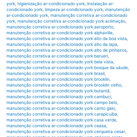
k
york
,
higienização ar-condicionado york
,
instalação ar-
condicionado york
,
limpeza ar-condicionado york
,
manutenção
ar-condicionado york
,
manutenção corretiva ar-condicionado
york
,
manutenção corretiva ar-condicionado york aclimação
,
manutenção corretiva ar-condicionado york aeroporto
,
manutenção corretiva ar-condicionado york alphaville
,
manutenção corretiva ar-condicionado york alto da boa vista
,
manutenção corretiva ar-condicionado york alto da lapa
,
manutenção corretiva ar-condicionado york alto de pinheiros
,
manutenção corretiva ar-condicionado york barueri
,
manutenção corretiva ar-condicionado york bela vista
,
manutenção corretiva ar-condicionado york bosque da sáude
,
manutenção corretiva ar-condicionado york brasil
,
manutenção corretiva ar-condicionado york brooklin
,
manutenção corretiva ar-condicionado york brooklin velho
,
manutenção corretiva ar-condicionado york butantã
,
manutenção corretiva ar-condicionado york cambuci
,
manutenção corretiva ar-condicionado york campo belo
,
manutenção corretiva ar-condicionado york canto galo
,
manutenção corretiva ar-condicionado york carapicuíba
,
manutenção corretiva ar-condicionado york casa verde
,
manutenção corretiva ar-condicionado york ceasa
,
manutenção corretiva ar-condicionado york cerqueira cesar
,