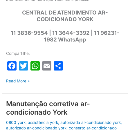
CENTRAL DE ATENDIMENTO AR-
CODICIONADO YORK
11 3836-9554 | 11 3644-3392 | 11 96231-
1982 WhatsApp
Compartilhe:
F
T
W
E
S
a
w
h
m
h
Assistência
c
itt
at
ai
ar
Read More »
Ar-
e
er
s
l
e
condicionado
b
A
York
Manutenção corretiva ar-
o
p
condicionado York
o
p
0800 york
,
assistência york
,
autorizada ar-condicionado york
,
autorizado ar-condicionado york
,
conserto ar-condicionado