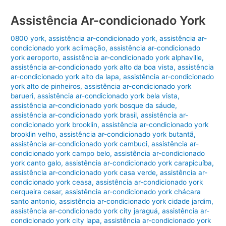
Assistência Ar-condicionado York
0800 york
,
assistência ar-condicionado york
,
assistência ar-
condicionado york aclimação
,
assistência ar-condicionado
york aeroporto
,
assistência ar-condicionado york alphaville
,
assistência ar-condicionado york alto da boa vista
,
assistência
ar-condicionado york alto da lapa
,
assistência ar-condicionado
york alto de pinheiros
,
assistência ar-condicionado york
barueri
,
assistência ar-condicionado york bela vista
,
assistência ar-condicionado york bosque da sáude
,
assistência ar-condicionado york brasil
,
assistência ar-
condicionado york brooklin
,
assistência ar-condicionado york
brooklin velho
,
assistência ar-condicionado york butantã
,
assistência ar-condicionado york cambuci
,
assistência ar-
condicionado york campo belo
,
assistência ar-condicionado
york canto galo
,
assistência ar-condicionado york carapicuíba
,
assistência ar-condicionado york casa verde
,
assistência ar-
condicionado york ceasa
,
assistência ar-condicionado york
cerqueira cesar
,
assistência ar-condicionado york chácara
santo antonio
,
assistência ar-condicionado york cidade jardim
,
assistência ar-condicionado york city jaraguá
,
assistência ar-
condicionado york city lapa
,
assistência ar-condicionado york