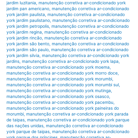
jardim luzitania
,
manutenção corretiva ar-condicionado york
jardim pan americano
,
manutenção corretiva ar-condicionado
york jardim paulista
,
manutenção corretiva ar-condicionado
york jardim paulistano
,
manutenção corretiva ar-condicionado
york jardim petropolis
,
manutenção corretiva ar-condicionado
york jardim regina
,
manutenção corretiva ar-condicionado
york jardim rincão
,
manutenção corretiva ar-condicionado
york jardim são bento
,
manutenção corretiva ar-condicionado
york jardim são paulo
,
manutenção corretiva ar-condicionado
york jardim silvia
,
manutenção corretiva ar-condicionado york
jardins
,
manutenção corretiva ar-condicionado york lapa
,
manutenção corretiva ar-condicionado york moema
,
manutenção corretiva ar-condicionado york morro doce
,
manutenção corretiva ar-condicionado york morumbi
,
manutenção corretiva ar-condicionado york morumbi sul
,
manutenção corretiva ar-condicionado york mutinga
,
manutenção corretiva ar-condicionado york osasco
,
manutenção corretiva ar-condicionado york pacembu
,
manutenção corretiva ar-condicionado york paineiras do
morumbi
,
manutenção corretiva ar-condicionado york parada
de taipas
,
manutenção corretiva ar-condicionado york parque
das nações unidas
,
manutenção corretiva ar-condicionado
york parque de taipas
,
manutenção corretiva ar-condicionado
york parque dos príncipes
,
manutenção corretiva ar-