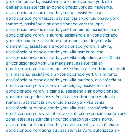
york são bernado
,
assistência ar-condicionado york são
caetano
,
assistência ar-condicionado york sol nascente
,
assistência ar-condicionado york sp
,
assistência ar-
condicionado york taipas
,
assistência ar-condicionado york
tamboré
,
assistência ar-condicionado york tatuapé
,
assistência ar-condicionado york tremembé
,
assistência ar-
condicionado york vila aurora
,
assistência ar-condicionado
york vila buarque
,
assistência ar-condicionado york vila
clementino
,
assistência ar-condicionado york vila elvira
,
assistência ar-condicionado york vila hamburguesa
,
assistência ar-condicionado york vila leolpodina
,
assistência
ar-condicionado york vila madalena
,
assistência ar-
condicionado york vila maria
,
assistência ar-condicionado york
vila mariana
,
assistência ar-condicionado york vila mirante
,
assistência ar-condicionado york vila mutinga
,
assistência ar-
condicionado york vila nova conceição
,
assistência ar-
condicionado york vila olímpia
,
assistência ar-condicionado
york vila progredior
,
assistência ar-condicionado york vila
romana
,
assistência ar-condicionado york vila sonia
,
assistência ar-condicionado york vila zatt
,
assistência ar-
condicionado york villa lobos
,
assistência ar-condicionado york
zona leste
,
assistência ar-condicionado york zona norte
,
assistência ar-condicionado york zona oeste
,
assistência ar-
condicionado york zona sul
,
assistência york
,
autorizada ar-