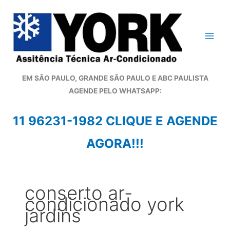
Ir
para
o
conteúdo
EM SÃO PAULO, GRANDE SÃO PAULO E ABC PAULISTA
A
GENDE PELO WHATSAPP:
11 96231-1982 CLIQUE E AGENDE
AGORA!!!
conserto ar-
condicionado york
jardins