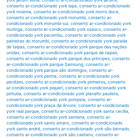
york jardim silvia
,
conserto ar-condicionado york jardins
,
conserto ar-condicionado york lapa
,
conserto ar-condicionado
york moema
,
conserto ar-condicionado york morro doce
,
conserto ar-condicionado york morumbi
,
conserto ar-
condicionado york morumbi sul
,
conserto ar-condicionado york
mutinga
,
conserto ar-condicionado york osasco
,
conserto ar-
condicionado york pacembu
,
conserto ar-condicionado york
paineiras do morumbi
,
conserto ar-condicionado york parada
de taipas
,
conserto ar-condicionado york parque das nações
unidas
,
conserto ar-condicionado york parque de taipas
,
conserto ar-condicionado york parque dos príncipes
,
conserto
ar-condicionado york parque Samsung
,
conserto ar-
condicionado york parque são domingos
,
conserto ar-
condicionado york penha
,
conserto ar-condicionado york
perdizes
,
conserto ar-condicionado york pinheiros
,
conserto
ar-condicionado york piqueri
,
conserto ar-condicionado york
pirituba
,
conserto ar-condicionado york planalto paulista
,
conserto ar-condicionado york pompeia
,
conserto ar-
condicionado york praça da árvore
,
conserto ar-condicionado
york real parque
,
conserto ar-condicionado york santa cecília
,
conserto ar-condicionado york santana
,
conserto ar-
condicionado york santo amaro
,
conserto ar-condicionado
york santo andré
,
conserto ar-condicionado york são bernado
,
conserto ar-condicionado york são caetano
,
conserto ar-