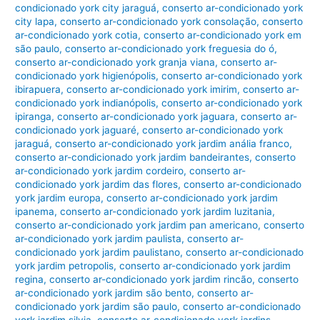
condicionado york city jaraguá
,
conserto ar-condicionado york
city lapa
,
conserto ar-condicionado york consolação
,
conserto
ar-condicionado york cotia
,
conserto ar-condicionado york em
são paulo
,
conserto ar-condicionado york freguesia do ó
,
conserto ar-condicionado york granja viana
,
conserto ar-
condicionado york higienópolis
,
conserto ar-condicionado york
ibirapuera
,
conserto ar-condicionado york imirim
,
conserto ar-
condicionado york indianópolis
,
conserto ar-condicionado york
ipiranga
,
conserto ar-condicionado york jaguara
,
conserto ar-
condicionado york jaguaré
,
conserto ar-condicionado york
jaraguá
,
conserto ar-condicionado york jardim anália franco
,
conserto ar-condicionado york jardim bandeirantes
,
conserto
ar-condicionado york jardim cordeiro
,
conserto ar-
condicionado york jardim das flores
,
conserto ar-condicionado
york jardim europa
,
conserto ar-condicionado york jardim
ipanema
,
conserto ar-condicionado york jardim luzitania
,
conserto ar-condicionado york jardim pan americano
,
conserto
ar-condicionado york jardim paulista
,
conserto ar-
condicionado york jardim paulistano
,
conserto ar-condicionado
york jardim petropolis
,
conserto ar-condicionado york jardim
regina
,
conserto ar-condicionado york jardim rincão
,
conserto
ar-condicionado york jardim são bento
,
conserto ar-
condicionado york jardim são paulo
,
conserto ar-condicionado