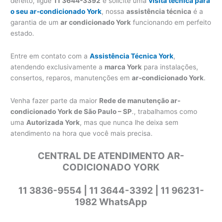
defeito, ligue
11 3644-3392
e solicite uma
visita técnica para
o seu ar-condicionado York
, nossa
assistência técnica
é a
garantia de um
ar condicionado York
funcionando em perfeito
estado.
Entre em contato com a
Assistência Técnica York
,
atendendo exclusivamente a
marca York
para instalações,
consertos, reparos, manutenções em
ar-condicionado York
.
Venha fazer parte da maior
Rede de manutenção ar-
condicionado York de São Paulo – SP
., trabalhamos como
uma
Autorizada York
, mas que nunca lhe deixa sem
atendimento na hora que você mais precisa.
CENTRAL DE ATENDIMENTO AR-
CODICIONADO YORK
11 3836-9554 | 11 3644-3392 | 11 96231-
1982 WhatsApp