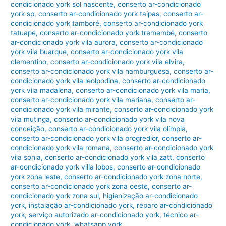
condicionado york sol nascente
,
conserto ar-condicionado
york sp
,
conserto ar-condicionado york taipas
,
conserto ar-
condicionado york tamboré
,
conserto ar-condicionado york
tatuapé
,
conserto ar-condicionado york tremembé
,
conserto
ar-condicionado york vila aurora
,
conserto ar-condicionado
york vila buarque
,
conserto ar-condicionado york vila
clementino
,
conserto ar-condicionado york vila elvira
,
conserto ar-condicionado york vila hamburguesa
,
conserto ar-
condicionado york vila leolpodina
,
conserto ar-condicionado
york vila madalena
,
conserto ar-condicionado york vila maria
,
conserto ar-condicionado york vila mariana
,
conserto ar-
condicionado york vila mirante
,
conserto ar-condicionado york
vila mutinga
,
conserto ar-condicionado york vila nova
conceição
,
conserto ar-condicionado york vila olímpia
,
conserto ar-condicionado york vila progredior
,
conserto ar-
condicionado york vila romana
,
conserto ar-condicionado york
vila sonia
,
conserto ar-condicionado york vila zatt
,
conserto
ar-condicionado york villa lobos
,
conserto ar-condicionado
york zona leste
,
conserto ar-condicionado york zona norte
,
conserto ar-condicionado york zona oeste
,
conserto ar-
condicionado york zona sul
,
higienização ar-condicionado
york
,
instalação ar-condicionado york
,
reparo ar-condicionado
york
,
serviço autorizado ar-condicionado york
,
técnico ar-
condicionado york
,
whatsapp york