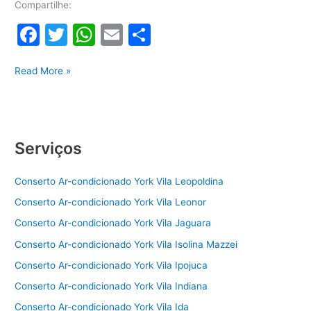
Compartilhe:
F
T
W
E
S
a
w
h
m
h
Conserto
c
itt
at
ai
ar
Read More »
ar-
e
er
s
l
e
condicionado
b
A
York
o
p
Serviços
o
p
Conserto Ar-condicionado York Vila Leopoldina
k
Conserto Ar-condicionado York Vila Leonor
Conserto Ar-condicionado York Vila Jaguara
Conserto Ar-condicionado York Vila Isolina Mazzei
Conserto Ar-condicionado York Vila Ipojuca
Conserto Ar-condicionado York Vila Indiana
Conserto Ar-condicionado York Vila Ida