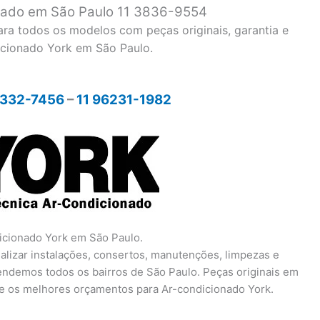
onado em São Paulo 11 3836-9554
ara todos os modelos com peças originais, garantia e
icionado York em São Paulo.
1332-7456
–
11 96231-1982
dicionado York em São Paulo.
ealizar instalações, consertos, manutenções, limpezas e
tendemos todos os bairros de São Paulo. Peças originais em
pre os melhores orçamentos para Ar-condicionado York.