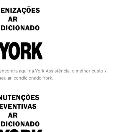
encontra aqui na York Assistência, o melhor custo x
 seu ar-condicionado York.