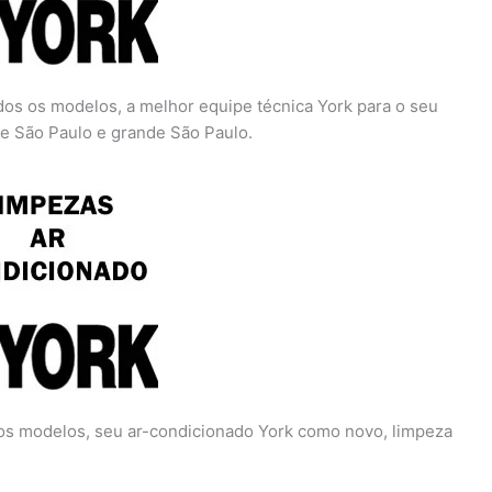
os os modelos, a melhor equipe técnica York para o seu
de São Paulo e grande São Paulo.
os modelos, seu ar-condicionado York como novo, limpeza