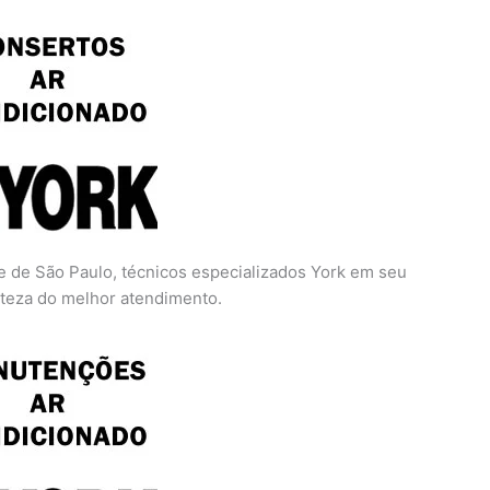
e de São Paulo, técnicos especializados York em seu
erteza do melhor atendimento.