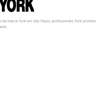
 da marca York em São Paulo, profissionais York prontos
aulo.