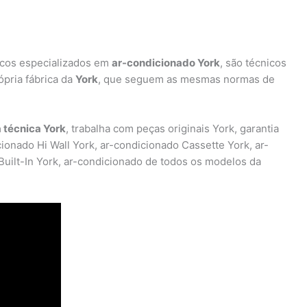
icos especializados em
ar-condicionado York
, são técnicos
pria fábrica da
York
, que seguem as mesmas normas de
a técnica York
, trabalha com peças originais York, garantia
ionado Hi Wall York, ar-condicionado Cassette York, ar-
Built-In York, ar-condicionado de todos os modelos da