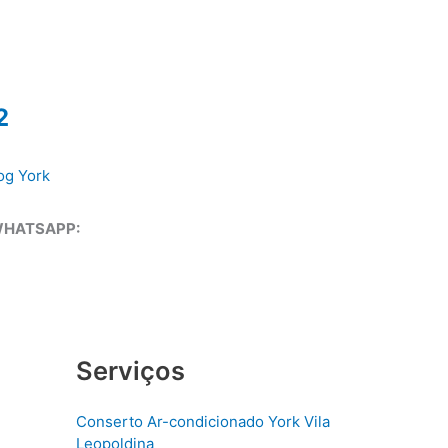
2
og York
WHATSAPP:
Serviços
Conserto Ar-condicionado York Vila
Leopoldina