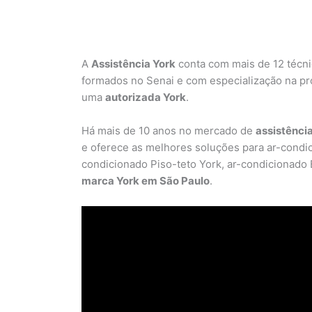
A
Assistência York
conta com mais de 12 técn
formados no Senai e com especialização na pró
uma
autorizada York
.
Há mais de 10 anos no mercado de
assistênci
e oferece as melhores soluções para ar-condic
condicionado Piso-teto York, ar-condicionado 
marca York em São Paulo
.