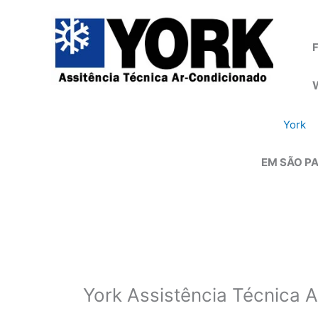
Ir
para
o
F
conteúdo
York
EM SÃO PA
York Assistência Técnica 