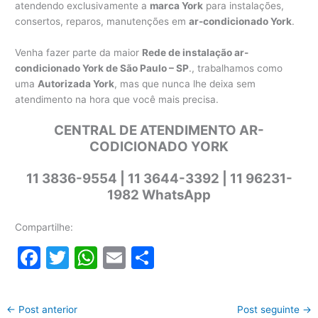
atendendo exclusivamente a
marca York
para instalações,
consertos, reparos, manutenções em
ar-condicionado York
.
Venha fazer parte da maior
Rede de instalação ar-
condicionado York de São Paulo – SP
., trabalhamos como
uma
Autorizada York
, mas que nunca lhe deixa sem
atendimento na hora que você mais precisa.
CENTRAL DE ATENDIMENTO AR-
CODICIONADO YORK
11 3836-9554 | 11 3644-3392 | 11 96231-
1982 WhatsApp
Compartilhe:
F
T
W
E
S
a
w
h
m
h
c
itt
at
ai
ar
←
Post anterior
Post seguinte
→