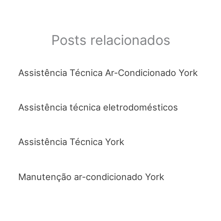
e
er
s
l
e
b
A
o
p
Posts relacionados
o
p
k
Assistência Técnica Ar-Condicionado York
Assistência técnica eletrodomésticos
Assistência Técnica York
Manutenção ar-condicionado York