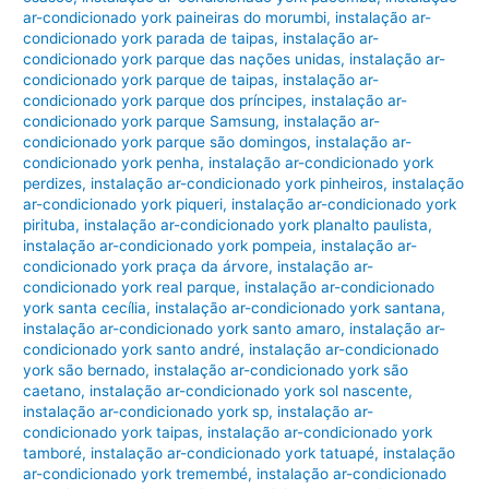
ar-condicionado york paineiras do morumbi
,
instalação ar-
condicionado york parada de taipas
,
instalação ar-
condicionado york parque das nações unidas
,
instalação ar-
condicionado york parque de taipas
,
instalação ar-
condicionado york parque dos príncipes
,
instalação ar-
condicionado york parque Samsung
,
instalação ar-
condicionado york parque são domingos
,
instalação ar-
condicionado york penha
,
instalação ar-condicionado york
perdizes
,
instalação ar-condicionado york pinheiros
,
instalação
ar-condicionado york piqueri
,
instalação ar-condicionado york
pirituba
,
instalação ar-condicionado york planalto paulista
,
instalação ar-condicionado york pompeia
,
instalação ar-
condicionado york praça da árvore
,
instalação ar-
condicionado york real parque
,
instalação ar-condicionado
york santa cecília
,
instalação ar-condicionado york santana
,
instalação ar-condicionado york santo amaro
,
instalação ar-
condicionado york santo andré
,
instalação ar-condicionado
york são bernado
,
instalação ar-condicionado york são
caetano
,
instalação ar-condicionado york sol nascente
,
instalação ar-condicionado york sp
,
instalação ar-
condicionado york taipas
,
instalação ar-condicionado york
tamboré
,
instalação ar-condicionado york tatuapé
,
instalação
ar-condicionado york tremembé
,
instalação ar-condicionado