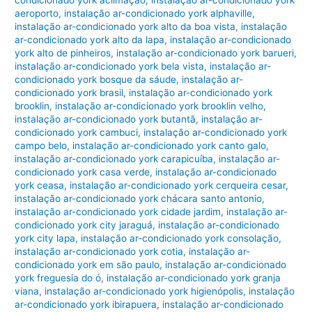
condicionado york aclimação
,
instalação ar-condicionado york
aeroporto
,
instalação ar-condicionado york alphaville
,
instalação ar-condicionado york alto da boa vista
,
instalação
ar-condicionado york alto da lapa
,
instalação ar-condicionado
york alto de pinheiros
,
instalação ar-condicionado york barueri
,
instalação ar-condicionado york bela vista
,
instalação ar-
condicionado york bosque da sáude
,
instalação ar-
condicionado york brasil
,
instalação ar-condicionado york
brooklin
,
instalação ar-condicionado york brooklin velho
,
instalação ar-condicionado york butantã
,
instalação ar-
condicionado york cambuci
,
instalação ar-condicionado york
campo belo
,
instalação ar-condicionado york canto galo
,
instalação ar-condicionado york carapicuíba
,
instalação ar-
condicionado york casa verde
,
instalação ar-condicionado
york ceasa
,
instalação ar-condicionado york cerqueira cesar
,
instalação ar-condicionado york chácara santo antonio
,
instalação ar-condicionado york cidade jardim
,
instalação ar-
condicionado york city jaraguá
,
instalação ar-condicionado
york city lapa
,
instalação ar-condicionado york consolação
,
instalação ar-condicionado york cotia
,
instalação ar-
condicionado york em são paulo
,
instalação ar-condicionado
york freguesia do ó
,
instalação ar-condicionado york granja
viana
,
instalação ar-condicionado york higienópolis
,
instalação
ar-condicionado york ibirapuera
,
instalação ar-condicionado