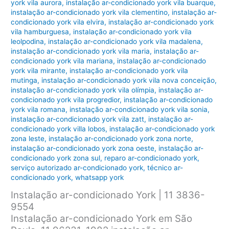
york vila aurora
,
instalação ar-condicionado york vila buarque
,
instalação ar-condicionado york vila clementino
,
instalação ar-
condicionado york vila elvira
,
instalação ar-condicionado york
vila hamburguesa
,
instalação ar-condicionado york vila
leolpodina
,
instalação ar-condicionado york vila madalena
,
instalação ar-condicionado york vila maria
,
instalação ar-
condicionado york vila mariana
,
instalação ar-condicionado
york vila mirante
,
instalação ar-condicionado york vila
mutinga
,
instalação ar-condicionado york vila nova conceição
,
instalação ar-condicionado york vila olímpia
,
instalação ar-
condicionado york vila progredior
,
instalação ar-condicionado
york vila romana
,
instalação ar-condicionado york vila sonia
,
instalação ar-condicionado york vila zatt
,
instalação ar-
condicionado york villa lobos
,
instalação ar-condicionado york
zona leste
,
instalação ar-condicionado york zona norte
,
instalação ar-condicionado york zona oeste
,
instalação ar-
condicionado york zona sul
,
reparo ar-condicionado york
,
serviço autorizado ar-condicionado york
,
técnico ar-
condicionado york
,
whatsapp york
Instalação ar-condicionado York | 11 3836-
9554
Instalação ar-condicionado York em São