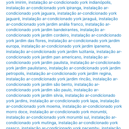
york imirim
,
instalação ar-condicionado york indianópolis
,
instalação ar-condicionado york ipiranga
,
instalação ar-
condicionado york jaguara
,
instalação ar-condicionado york
jaguaré
,
instalação ar-condicionado york jaraguá
,
instalação
ar-condicionado york jardim anália franco
,
instalação ar-
condicionado york jardim bandeirantes
,
instalação ar-
condicionado york jardim cordeiro
,
instalação ar-condicionado
york jardim das flores
,
instalação ar-condicionado york jardim
europa
,
instalação ar-condicionado york jardim ipanema
,
instalação ar-condicionado york jardim luzitania
,
instalação ar-
condicionado york jardim pan americano
,
instalação ar-
condicionado york jardim paulista
,
instalação ar-condicionado
york jardim paulistano
,
instalação ar-condicionado york jardim
petropolis
,
instalação ar-condicionado york jardim regina
,
instalação ar-condicionado york jardim rincão
,
instalação ar-
condicionado york jardim são bento
,
instalação ar-
condicionado york jardim são paulo
,
instalação ar-
condicionado york jardim silvia
,
instalação ar-condicionado
york jardins
,
instalação ar-condicionado york lapa
,
instalação
ar-condicionado york moema
,
instalação ar-condicionado york
morro doce
,
instalação ar-condicionado york morumbi
,
instalação ar-condicionado york morumbi sul
,
instalação ar-
condicionado york mutinga
,
instalação ar-condicionado york
osasco
,
instalação ar-condicionado york pacembu
,
instalação