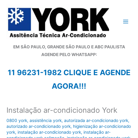
Ir
para
o
conteúdo
EM SÃO PAULO, GRANDE SÃO PAULO E ABC PAULISTA
A
GENDE PELO WHATSAPP:
11 96231-1982 CLIQUE E AGENDE
AGORA!!!
Instalação ar-condicionado York
0800 york
,
assistência york
,
autorizada ar-condicionado york
,
autorizado ar-condicionado york
,
higienização ar-condicionado
york
,
instalação ar-condicionado york
,
instalação ar-