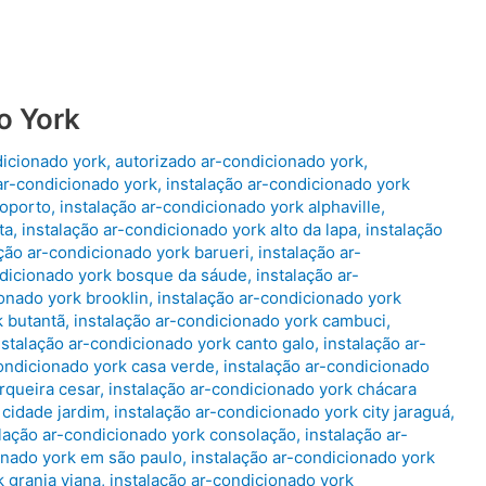
o York
dicionado york
,
autorizado ar-condicionado york
,
ar-condicionado york
,
instalação ar-condicionado york
roporto
,
instalação ar-condicionado york alphaville
,
ta
,
instalação ar-condicionado york alto da lapa
,
instalação
ação ar-condicionado york barueri
,
instalação ar-
ndicionado york bosque da sáude
,
instalação ar-
ionado york brooklin
,
instalação ar-condicionado york
k butantã
,
instalação ar-condicionado york cambuci
,
nstalação ar-condicionado york canto galo
,
instalação ar-
condicionado york casa verde
,
instalação ar-condicionado
rqueira cesar
,
instalação ar-condicionado york chácara
 cidade jardim
,
instalação ar-condicionado york city jaraguá
,
alação ar-condicionado york consolação
,
instalação ar-
onado york em são paulo
,
instalação ar-condicionado york
k granja viana
,
instalação ar-condicionado york