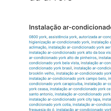
Instalação ar-condicionad
0800 york
,
assistência york
,
autorizada ar-con
higienização ar-condicionado york
,
instalação 
aclimação
,
instalação ar-condicionado york ae
instalação ar-condicionado york alto da boa vis
ar-condicionado york alto de pinheiros
,
instal
condicionado york bela vista
,
instalação ar-co
condicionado york brasil
,
instalação ar-condic
brooklin velho
,
instalação ar-condicionado yor
instalação ar-condicionado york campo belo
,
i
condicionado york carapicuíba
,
instalação ar-
york ceasa
,
instalação ar-condicionado york ce
santo antonio
,
instalação ar-condicionado york
instalação ar-condicionado york city lapa
,
inst
condicionado york cotia
,
instalação ar-condici
freguesia do ó
,
instalação ar-condicionado yor