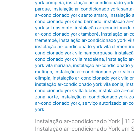
york pompeia
,
instalação ar-condicionado york
parque
,
instalação ar-condicionado york santa 
ar-condicionado york santo amaro
,
instalação 
condicionado york são bernado
,
instalação ar
york sol nascente
,
instalação ar-condicionado 
ar-condicionado york tamboré
,
instalação ar-c
tremembé
,
instalação ar-condicionado york vil
instalação ar-condicionado york vila clementin
condicionado york vila hamburguesa
,
instalaçã
condicionado york vila madalena
,
instalação ar
york vila mariana
,
instalação ar-condicionado y
mutinga
,
instalação ar-condicionado york vila
olímpia
,
instalação ar-condicionado york vila p
instalação ar-condicionado york vila sonia
,
inst
condicionado york villa lobos
,
instalação ar-co
zona norte
,
instalação ar-condicionado york z
ar-condicionado york
,
serviço autorizado ar-c
york
Instalação ar-condicionado York | 1
Instalação ar-condicionado York em S