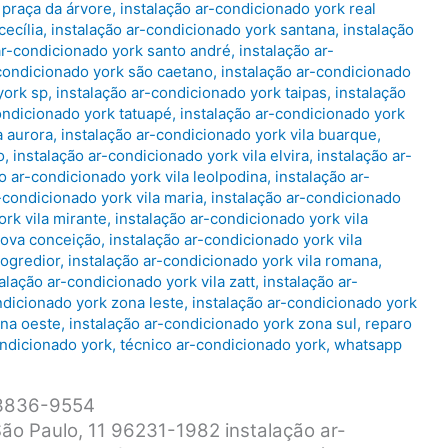
 praça da árvore
,
instalação ar-condicionado york real
cecília
,
instalação ar-condicionado york santana
,
instalação
ar-condicionado york santo andré
,
instalação ar-
-condicionado york são caetano
,
instalação ar-condicionado
york sp
,
instalação ar-condicionado york taipas
,
instalação
ondicionado york tatuapé
,
instalação ar-condicionado york
a aurora
,
instalação ar-condicionado york vila buarque
,
o
,
instalação ar-condicionado york vila elvira
,
instalação ar-
o ar-condicionado york vila leolpodina
,
instalação ar-
-condicionado york vila maria
,
instalação ar-condicionado
ork vila mirante
,
instalação ar-condicionado york vila
 nova conceição
,
instalação ar-condicionado york vila
rogredior
,
instalação ar-condicionado york vila romana
,
alação ar-condicionado york vila zatt
,
instalação ar-
ndicionado york zona leste
,
instalação ar-condicionado york
ona oeste
,
instalação ar-condicionado york zona sul
,
reparo
ondicionado york
,
técnico ar-condicionado york
,
whatsapp
1 3836-9554
ão Paulo, 11 96231-1982 instalação ar-