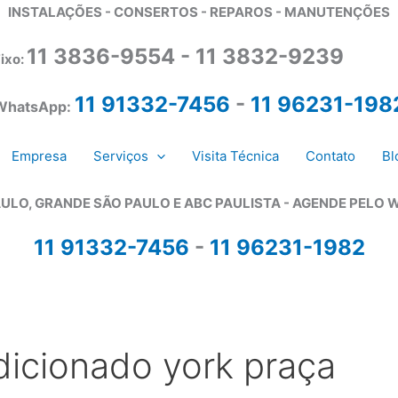
INSTALAÇÕES - CONSERTOS - REPAROS - MANUTENÇÕES
11 3836-9554 - 11 3832-9239
ixo:
11 91332-7456
-
11 96231-198
WhatsApp:
Empresa
Serviços
Visita Técnica
Contato
Bl
ULO, GRANDE SÃO PAULO E ABC PAULISTA - A
GENDE PELO 
11 91332-7456
-
11 96231-1982
dicionado york praça