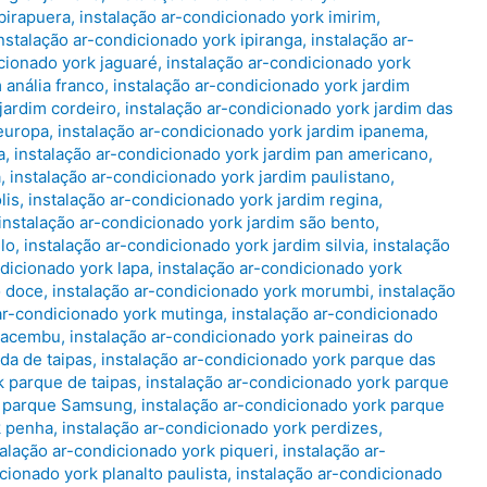
ibirapuera
,
instalação ar-condicionado york imirim
,
nstalação ar-condicionado york ipiranga
,
instalação ar-
icionado york jaguaré
,
instalação ar-condicionado york
 anália franco
,
instalação ar-condicionado york jardim
jardim cordeiro
,
instalação ar-condicionado york jardim das
 europa
,
instalação ar-condicionado york jardim ipanema
,
a
,
instalação ar-condicionado york jardim pan americano
,
a
,
instalação ar-condicionado york jardim paulistano
,
lis
,
instalação ar-condicionado york jardim regina
,
instalação ar-condicionado york jardim são bento
,
lo
,
instalação ar-condicionado york jardim silvia
,
instalação
ndicionado york lapa
,
instalação ar-condicionado york
o doce
,
instalação ar-condicionado york morumbi
,
instalação
ar-condicionado york mutinga
,
instalação ar-condicionado
 pacembu
,
instalação ar-condicionado york paineiras do
da de taipas
,
instalação ar-condicionado york parque das
k parque de taipas
,
instalação ar-condicionado york parque
rk parque Samsung
,
instalação ar-condicionado york parque
k penha
,
instalação ar-condicionado york perdizes
,
talação ar-condicionado york piqueri
,
instalação ar-
cionado york planalto paulista
,
instalação ar-condicionado