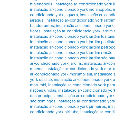
higienópolis
,
instalação ar-condicionado york 
instalação ar-condicionado york indianópolis
,
i
condicionado york jaguara
,
instalação ar-cond
jaraguá
,
instalação ar-condicionado york jardim
bandeirantes
,
instalação ar-condicionado york 
flores
,
instalação ar-condicionado york jardim
instalação ar-condicionado york jardim luzitani
instalação ar-condicionado york jardim paulist
instalação ar-condicionado york jardim petropo
instalação ar-condicionado york jardim rincão
,
instalação ar-condicionado york jardim são pau
ar-condicionado york jardins
,
instalação ar-co
moema
,
instalação ar-condicionado york morr
ar-condicionado york morumbi sul
,
instalação 
york osasco
,
instalação ar-condicionado york
morumbi
,
instalação ar-condicionado york para
nações unidas
,
instalação ar-condicionado yor
dos príncipes
,
instalação ar-condicionado yo
são domingos
,
instalação ar-condicionado yor
instalação ar-condicionado york pinheiros
,
ins
condicionado york pirituba
,
instalação ar-condi