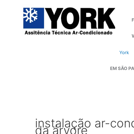
Ir
para
o
F
conteúdo
York
EM SÃO PA
instalação ar-con
da árvore