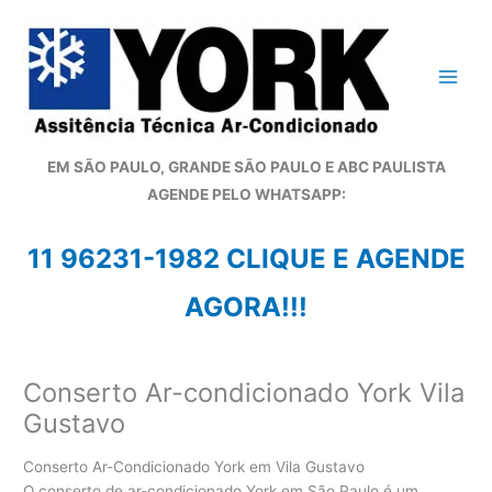
Ir
para
o
conteúdo
EM SÃO PAULO, GRANDE SÃO PAULO E ABC PAULISTA
A
GENDE PELO WHATSAPP:
11 96231-1982 CLIQUE E AGENDE
AGORA!!!
Conserto Ar-condicionado York Vila
Gustavo
Conserto Ar-Condicionado York em Vila Gustavo
O conserto de ar-condicionado York em São Paulo é um