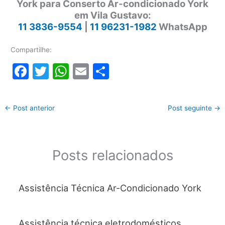
York para Conserto Ar-condicionado York
em Vila Gustavo:
11 3836-9554
|
11 96231-1982
WhatsApp
Compartilhe:
F
T
W
E
S
a
w
h
m
h
c
itt
at
ai
ar
←
Post anterior
Post seguinte
→
e
er
s
l
e
b
A
o
p
Posts relacionados
o
p
k
Assistência Técnica Ar-Condicionado York
Assistência técnica eletrodomésticos