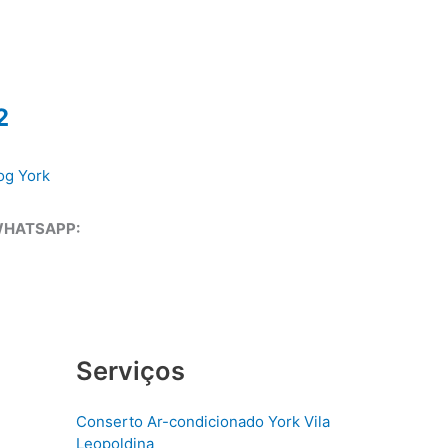
2
og York
WHATSAPP:
Serviços
Conserto Ar-condicionado York Vila
Leopoldina