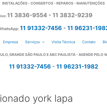
INSTALAÇÕES - CONSERTOS - REPAROS - MANUTENÇÕES
11 3836-9554 - 11 3832-9239
ixo:
11 91332-7456
-
11 96231-198
WhatsApp:
Empresa
Serviços
Visita Técnica
Contato
Bl
ULO, GRANDE SÃO PAULO E ABC PAULISTA - A
GENDE PELO 
11 91332-7456
-
11 96231-1982
ionado york lapa