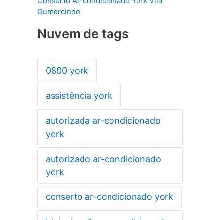
Conserto Ar-condicionado York Vila
Gumercindo
Nuvem de tags
0800 york
assistência york
autorizada ar-condicionado
york
autorizado ar-condicionado
york
conserto ar-condicionado york