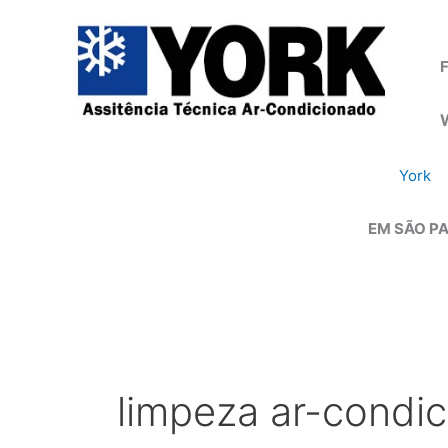
Ir
para
o
F
conteúdo
York
EM SÃO PA
limpeza ar-condic