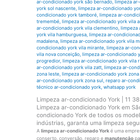
ar-condicionado york são bernado
,
limpeza ar
york sol nascente
,
limpeza ar-condicionado yo
condicionado york tamboré
,
limpeza ar-condic
tremembé
,
limpeza ar-condicionado york vila 
ar-condicionado york vila clementino
,
limpeza 
york vila hamburguesa
,
limpeza ar-condicionad
madalena
,
limpeza ar-condicionado york vila m
condicionado york vila mirante
,
limpeza ar-con
vila nova conceição
,
limpeza ar-condicionado y
progredior
,
limpeza ar-condicionado york vila
ar-condicionado york vila zatt
,
limpeza ar-condi
zona leste
,
limpeza ar-condicionado york zona
ar-condicionado york zona sul
,
reparo ar-cond
técnico ar-condicionado york
,
whatsapp york
Limpeza ar-condicionado York | 11 
Limpeza ar-condicionado York em São
condicionado York de todos os model
indústrias, garanta uma limpeza segu
A
limpeza ar-condicionado York
é uma empre
conserto, conversão, reparo e
manutenção
par