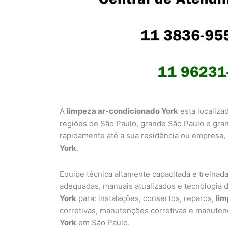
A
limpeza ar-condicionado York
esta localiza
regiões de São Paulo, grande São Paulo e gra
rapidamente até a sua residência ou empresa,
York
.
Equipe técnica altamente capacitada e treinad
adequadas, manuais atualizados e tecnologia d
York
para: instalações, consertos, reparos,
li
corretivas, manutenções corretivas e manute
York
em São Paulo.