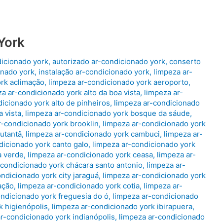
York
dicionado york
,
autorizado ar-condicionado york
,
conserto
onado york
,
instalação ar-condicionado york
,
limpeza ar-
ork aclimação
,
limpeza ar-condicionado york aeroporto
,
a ar-condicionado york alto da boa vista
,
limpeza ar-
icionado york alto de pinheiros
,
limpeza ar-condicionado
 vista
,
limpeza ar-condicionado york bosque da sáude
,
r-condicionado york brooklin
,
limpeza ar-condicionado york
utantã
,
limpeza ar-condicionado york cambuci
,
limpeza ar-
dicionado york canto galo
,
limpeza ar-condicionado york
a verde
,
limpeza ar-condicionado york ceasa
,
limpeza ar-
-condicionado york chácara santo antonio
,
limpeza ar-
ndicionado york city jaraguá
,
limpeza ar-condicionado york
ação
,
limpeza ar-condicionado york cotia
,
limpeza ar-
ondicionado york freguesia do ó
,
limpeza ar-condicionado
k higienópolis
,
limpeza ar-condicionado york ibirapuera
,
r-condicionado york indianópolis
,
limpeza ar-condicionado