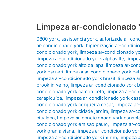
Limpeza ar-condicionado 
0800 york
,
assistência york
,
autorizada ar-con
ar-condicionado york
,
higienização ar-condici
condicionado york
,
limpeza ar-condicionado y
limpeza ar-condicionado york alphaville
,
limpez
condicionado york alto da lapa
,
limpeza ar-cond
york barueri
,
limpeza ar-condicionado york bela
limpeza ar-condicionado york brasil
,
limpeza a
brooklin velho
,
limpeza ar-condicionado york b
condicionado york campo belo
,
limpeza ar-con
carapicuíba
,
limpeza ar-condicionado york cas
condicionado york cerqueira cesar
,
limpeza ar
condicionado york cidade jardim
,
limpeza ar-co
city lapa
,
limpeza ar-condicionado york consol
condicionado york em são paulo
,
limpeza ar-c
york granja viana
,
limpeza ar-condicionado yor
limpeza ar-condicionado york imirim
,
limpeza a