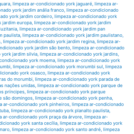
guara
,
limpeza ar-condicionado york jaguaré
,
limpeza ar-
nado york jardim anália franco
,
limpeza ar-condicionado
ado york jardim cordeiro
,
limpeza ar-condicionado york
k jardim europa
,
limpeza ar-condicionado york jardim
luzitania
,
limpeza ar-condicionado york jardim pan
m paulista
,
limpeza ar-condicionado york jardim paulistano
,
s
,
limpeza ar-condicionado york jardim regina
,
limpeza ar-
ndicionado york jardim são bento
,
limpeza ar-condicionado
york jardim silvia
,
limpeza ar-condicionado york jardins
,
-condicionado york moema
,
limpeza ar-condicionado york
rumbi
,
limpeza ar-condicionado york morumbi sul
,
limpeza
dicionado york osasco
,
limpeza ar-condicionado york
iras do morumbi
,
limpeza ar-condicionado york parada de
as nações unidas
,
limpeza ar-condicionado york parque de
os príncipes
,
limpeza ar-condicionado york parque
ue são domingos
,
limpeza ar-condicionado york penha
,
a ar-condicionado york pinheiros
,
limpeza ar-condicionado
ituba
,
limpeza ar-condicionado york planalto paulista
,
a ar-condicionado york praça da árvore
,
limpeza ar-
icionado york santa cecília
,
limpeza ar-condicionado york
amaro
,
limpeza ar-condicionado york santo andré
,
limpeza