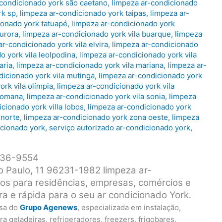
-condicionado york são caetano
,
limpeza ar-condicionado
rk sp
,
limpeza ar-condicionado york taipas
,
limpeza ar-
ionado york tatuapé
,
limpeza ar-condicionado york
aurora
,
limpeza ar-condicionado york vila buarque
,
limpeza
ar-condicionado york vila elvira
,
limpeza ar-condicionado
o york vila leolpodina
,
limpeza ar-condicionado york vila
aria
,
limpeza ar-condicionado york vila mariana
,
limpeza ar-
dicionado york vila mutinga
,
limpeza ar-condicionado york
ork vila olímpia
,
limpeza ar-condicionado york vila
 romana
,
limpeza ar-condicionado york vila sonia
,
limpeza
cionado york villa lobos
,
limpeza ar-condicionado york
 norte
,
limpeza ar-condicionado york zona oeste
,
limpeza
icionado york
,
serviço autorizado ar-condicionado york
,
3836-9554
 Paulo, 11 96231-1982 limpeza ar-
os para residências, empresas, comércios e
ra e rápida para o seu ar condicionado York.
sa do
Grupo Agenews
, especializada em instalação,
a geladeiras, refrigeradores, freezers, frigobares,