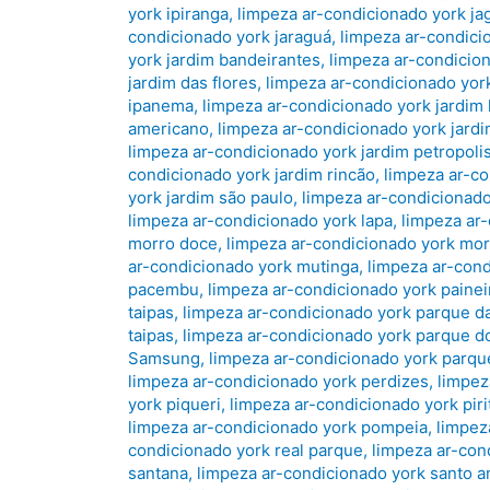
york ipiranga
,
limpeza ar-condicionado york ja
condicionado york jaraguá
,
limpeza ar-condicio
york jardim bandeirantes
,
limpeza ar-condicion
jardim das flores
,
limpeza ar-condicionado yor
ipanema
,
limpeza ar-condicionado york jardim 
americano
,
limpeza ar-condicionado york jardi
limpeza ar-condicionado york jardim petropoli
condicionado york jardim rincão
,
limpeza ar-co
york jardim são paulo
,
limpeza ar-condicionado 
limpeza ar-condicionado york lapa
,
limpeza ar
morro doce
,
limpeza ar-condicionado york mo
ar-condicionado york mutinga
,
limpeza ar-con
pacembu
,
limpeza ar-condicionado york paine
taipas
,
limpeza ar-condicionado york parque d
taipas
,
limpeza ar-condicionado york parque d
Samsung
,
limpeza ar-condicionado york parq
limpeza ar-condicionado york perdizes
,
limpez
york piqueri
,
limpeza ar-condicionado york pir
limpeza ar-condicionado york pompeia
,
limpez
condicionado york real parque
,
limpeza ar-cond
santana
,
limpeza ar-condicionado york santo 