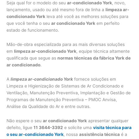
Seja qual for o modelo do seu
ar-condicionado York
, novo,
lançamento, usado ou até mesmo fora de linha a
limpeza ar-
condicionado York
leva até você as melhores soluções para
que você tenha o seu
ar condicionado York
em perfeito
estado de funcionamento.
Mão-de-obra especializada para as mais diversas soluções
em
limpeza ar-condicionado York
, equipe técnica altamente
qualificada que segue as
normas técnicas da fábrica York de
ar condicionado
.
A
limpeza ar-condicionado York
fornece soluções em
Limpeza e Higienização de Sistemas de Ar Condicionado e
Ventilação, Manutenção Preventiva, Implantação e Gestão de
Programas de Manutenção Preventiva – PMOC Anvisa,
Análise da Qualidade do Ar e entre outras.
Não espere o seu
ar condicionado York
apresentar qualquer
defeito, ligue
11 3644-3392
e solicite uma
visita técnica para
o seu ar-condicionado York
, nossa
assistência técnica
é a