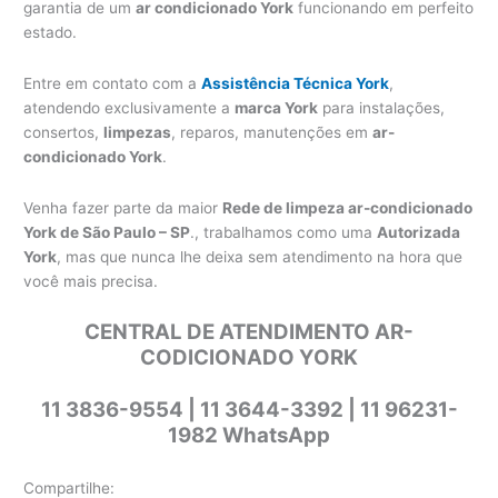
garantia de um
ar condicionado York
funcionando em perfeito
estado.
Entre em contato com a
Assistência Técnica York
,
atendendo exclusivamente a
marca York
para instalações,
consertos,
limpezas
, reparos, manutenções em
ar-
condicionado York
.
Venha fazer parte da maior
Rede de limpeza ar-condicionado
York de São Paulo – SP
., trabalhamos como uma
Autorizada
York
, mas que nunca lhe deixa sem atendimento na hora que
você mais precisa.
CENTRAL DE ATENDIMENTO AR-
CODICIONADO YORK
11 3836-9554 | 11 3644-3392 | 11 96231-
1982 WhatsApp
Compartilhe: