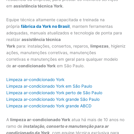
em
assistência técnica York
.
Equipe técnica altamente capacitada e treinada na
própria
fábrica da York no Brasil
, mantem ferramentas
adequadas, manuais atualizados e tecnologia de ponta para
realizar
assistência técnica
York
para: instalações, consertos, reparos,
limpezas
, higieniz
ações, manutenções corretivas, manutenções
corretivas e manutenções em geral para qualquer modelo
de
ar-condicionado York
em São Paulo.
Limpeza ar-condicionado York
Limpeza ar-condicionado York em São Paulo
Limpeza ar-condicionado York perto de São Paulo
Limpeza ar-condicionado York grande São Paulo
Limpeza ar-condicionado York grande ABCD
A
limpeza ar-condicionado York
atua há mais de 10 anos no
ramo de
instalação, conserto e manutenção para ar
condicionado da York
, com equipe técnica exclusiva para