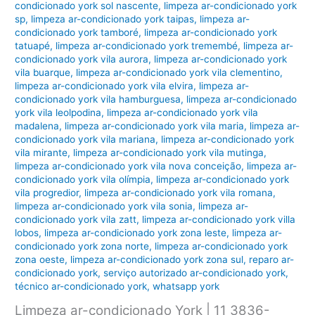
condicionado york sol nascente
,
limpeza ar-condicionado york
sp
,
limpeza ar-condicionado york taipas
,
limpeza ar-
condicionado york tamboré
,
limpeza ar-condicionado york
tatuapé
,
limpeza ar-condicionado york tremembé
,
limpeza ar-
condicionado york vila aurora
,
limpeza ar-condicionado york
vila buarque
,
limpeza ar-condicionado york vila clementino
,
limpeza ar-condicionado york vila elvira
,
limpeza ar-
condicionado york vila hamburguesa
,
limpeza ar-condicionado
york vila leolpodina
,
limpeza ar-condicionado york vila
madalena
,
limpeza ar-condicionado york vila maria
,
limpeza ar-
condicionado york vila mariana
,
limpeza ar-condicionado york
vila mirante
,
limpeza ar-condicionado york vila mutinga
,
limpeza ar-condicionado york vila nova conceição
,
limpeza ar-
condicionado york vila olímpia
,
limpeza ar-condicionado york
vila progredior
,
limpeza ar-condicionado york vila romana
,
limpeza ar-condicionado york vila sonia
,
limpeza ar-
condicionado york vila zatt
,
limpeza ar-condicionado york villa
lobos
,
limpeza ar-condicionado york zona leste
,
limpeza ar-
condicionado york zona norte
,
limpeza ar-condicionado york
zona oeste
,
limpeza ar-condicionado york zona sul
,
reparo ar-
condicionado york
,
serviço autorizado ar-condicionado york
,
técnico ar-condicionado york
,
whatsapp york
Limpeza ar-condicionado York | 11 3836-