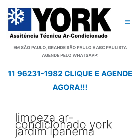
Ir
para
o
conteúdo
EM SÃO PAULO, GRANDE SÃO PAULO E ABC PAULISTA
A
GENDE PELO WHATSAPP:
11 96231-1982 CLIQUE E AGENDE
AGORA!!!
limpeza ar-
condicionado york
jardim ipanema