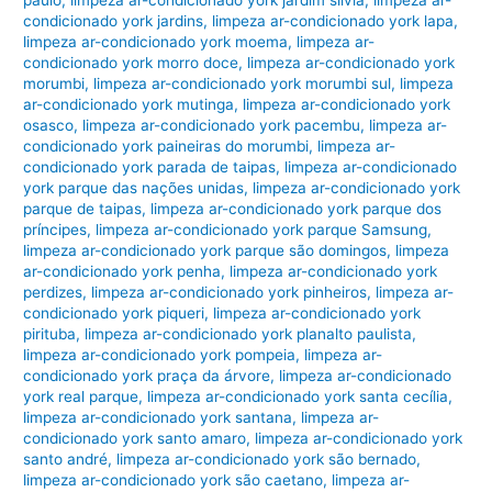
paulo
,
limpeza ar-condicionado york jardim silvia
,
limpeza ar-
condicionado york jardins
,
limpeza ar-condicionado york lapa
,
limpeza ar-condicionado york moema
,
limpeza ar-
condicionado york morro doce
,
limpeza ar-condicionado york
morumbi
,
limpeza ar-condicionado york morumbi sul
,
limpeza
ar-condicionado york mutinga
,
limpeza ar-condicionado york
osasco
,
limpeza ar-condicionado york pacembu
,
limpeza ar-
condicionado york paineiras do morumbi
,
limpeza ar-
condicionado york parada de taipas
,
limpeza ar-condicionado
york parque das nações unidas
,
limpeza ar-condicionado york
parque de taipas
,
limpeza ar-condicionado york parque dos
príncipes
,
limpeza ar-condicionado york parque Samsung
,
limpeza ar-condicionado york parque são domingos
,
limpeza
ar-condicionado york penha
,
limpeza ar-condicionado york
perdizes
,
limpeza ar-condicionado york pinheiros
,
limpeza ar-
condicionado york piqueri
,
limpeza ar-condicionado york
pirituba
,
limpeza ar-condicionado york planalto paulista
,
limpeza ar-condicionado york pompeia
,
limpeza ar-
condicionado york praça da árvore
,
limpeza ar-condicionado
york real parque
,
limpeza ar-condicionado york santa cecília
,
limpeza ar-condicionado york santana
,
limpeza ar-
condicionado york santo amaro
,
limpeza ar-condicionado york
santo andré
,
limpeza ar-condicionado york são bernado
,
limpeza ar-condicionado york são caetano
,
limpeza ar-