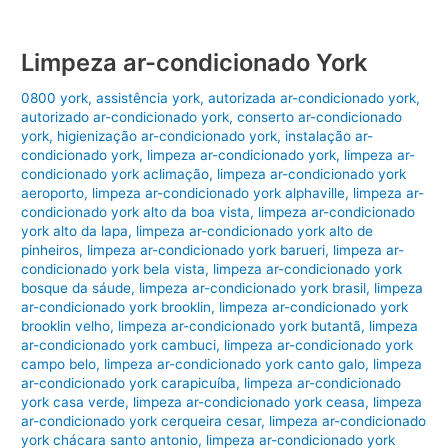
Limpeza ar-condicionado York
0800 york
,
assistência york
,
autorizada ar-condicionado york
,
autorizado ar-condicionado york
,
conserto ar-condicionado
york
,
higienização ar-condicionado york
,
instalação ar-
condicionado york
,
limpeza ar-condicionado york
,
limpeza ar-
condicionado york aclimação
,
limpeza ar-condicionado york
aeroporto
,
limpeza ar-condicionado york alphaville
,
limpeza ar-
condicionado york alto da boa vista
,
limpeza ar-condicionado
york alto da lapa
,
limpeza ar-condicionado york alto de
pinheiros
,
limpeza ar-condicionado york barueri
,
limpeza ar-
condicionado york bela vista
,
limpeza ar-condicionado york
bosque da sáude
,
limpeza ar-condicionado york brasil
,
limpeza
ar-condicionado york brooklin
,
limpeza ar-condicionado york
brooklin velho
,
limpeza ar-condicionado york butantã
,
limpeza
ar-condicionado york cambuci
,
limpeza ar-condicionado york
campo belo
,
limpeza ar-condicionado york canto galo
,
limpeza
ar-condicionado york carapicuíba
,
limpeza ar-condicionado
york casa verde
,
limpeza ar-condicionado york ceasa
,
limpeza
ar-condicionado york cerqueira cesar
,
limpeza ar-condicionado
york chácara santo antonio
,
limpeza ar-condicionado york