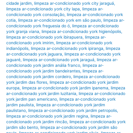
cidade jardim
,
limpeza ar-condicionado york city jaraguá
,
limpeza ar-condicionado york city lapa
,
limpeza ar-
condicionado york consolação
,
limpeza ar-condicionado york
cotia
,
limpeza ar-condicionado york em são paulo
,
limpeza ar-
condicionado york freguesia do ó
,
limpeza ar-condicionado
york granja viana
,
limpeza ar-condicionado york higienópolis
,
limpeza ar-condicionado york ibirapuera
,
limpeza ar-
condicionado york imirim
,
limpeza ar-condicionado york
indianópolis
,
limpeza ar-condicionado york ipiranga
,
limpeza
ar-condicionado york jaguara
,
limpeza ar-condicionado york
jaguaré
,
limpeza ar-condicionado york jaraguá
,
limpeza ar-
condicionado york jardim anália franco
,
limpeza ar-
condicionado york jardim bandeirantes
,
limpeza ar-
condicionado york jardim cordeiro
,
limpeza ar-condicionado
york jardim das flores
,
limpeza ar-condicionado york jardim
europa
,
limpeza ar-condicionado york jardim ipanema
,
limpeza
ar-condicionado york jardim luzitania
,
limpeza ar-condicionado
york jardim pan americano
,
limpeza ar-condicionado york
jardim paulista
,
limpeza ar-condicionado york jardim
paulistano
,
limpeza ar-condicionado york jardim petropolis
,
limpeza ar-condicionado york jardim regina
,
limpeza ar-
condicionado york jardim rincão
,
limpeza ar-condicionado york
jardim são bento
,
limpeza ar-condicionado york jardim são