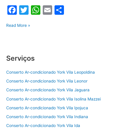
F
T
W
E
S
a
w
h
m
h
Limpeza
c
itt
at
ai
ar
Read More »
ar-
e
er
s
l
e
condicionado
b
A
York
o
p
Serviços
o
p
Conserto Ar-condicionado York Vila Leopoldina
k
Conserto Ar-condicionado York Vila Leonor
Conserto Ar-condicionado York Vila Jaguara
Conserto Ar-condicionado York Vila Isolina Mazzei
Conserto Ar-condicionado York Vila Ipojuca
Conserto Ar-condicionado York Vila Indiana
Conserto Ar-condicionado York Vila Ida