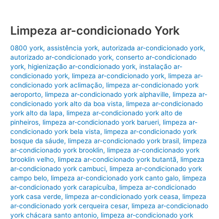
Limpeza ar-condicionado York
0800 york
,
assistência york
,
autorizada ar-condicionado york
,
autorizado ar-condicionado york
,
conserto ar-condicionado
york
,
higienização ar-condicionado york
,
instalação ar-
condicionado york
,
limpeza ar-condicionado york
,
limpeza ar-
condicionado york aclimação
,
limpeza ar-condicionado york
aeroporto
,
limpeza ar-condicionado york alphaville
,
limpeza ar-
condicionado york alto da boa vista
,
limpeza ar-condicionado
york alto da lapa
,
limpeza ar-condicionado york alto de
pinheiros
,
limpeza ar-condicionado york barueri
,
limpeza ar-
condicionado york bela vista
,
limpeza ar-condicionado york
bosque da sáude
,
limpeza ar-condicionado york brasil
,
limpeza
ar-condicionado york brooklin
,
limpeza ar-condicionado york
brooklin velho
,
limpeza ar-condicionado york butantã
,
limpeza
ar-condicionado york cambuci
,
limpeza ar-condicionado york
campo belo
,
limpeza ar-condicionado york canto galo
,
limpeza
ar-condicionado york carapicuíba
,
limpeza ar-condicionado
york casa verde
,
limpeza ar-condicionado york ceasa
,
limpeza
ar-condicionado york cerqueira cesar
,
limpeza ar-condicionado
york chácara santo antonio
,
limpeza ar-condicionado york