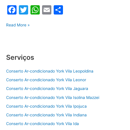
F
T
W
E
S
a
w
h
m
h
Limpeza
c
itt
at
ai
ar
Read More »
ar-
e
er
s
l
e
condicionado
b
A
York
o
p
Serviços
o
p
Conserto Ar-condicionado York Vila Leopoldina
k
Conserto Ar-condicionado York Vila Leonor
Conserto Ar-condicionado York Vila Jaguara
Conserto Ar-condicionado York Vila Isolina Mazzei
Conserto Ar-condicionado York Vila Ipojuca
Conserto Ar-condicionado York Vila Indiana
Conserto Ar-condicionado York Vila Ida