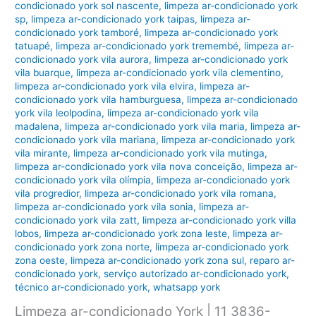
condicionado york sol nascente
,
limpeza ar-condicionado york
sp
,
limpeza ar-condicionado york taipas
,
limpeza ar-
condicionado york tamboré
,
limpeza ar-condicionado york
tatuapé
,
limpeza ar-condicionado york tremembé
,
limpeza ar-
condicionado york vila aurora
,
limpeza ar-condicionado york
vila buarque
,
limpeza ar-condicionado york vila clementino
,
limpeza ar-condicionado york vila elvira
,
limpeza ar-
condicionado york vila hamburguesa
,
limpeza ar-condicionado
york vila leolpodina
,
limpeza ar-condicionado york vila
madalena
,
limpeza ar-condicionado york vila maria
,
limpeza ar-
condicionado york vila mariana
,
limpeza ar-condicionado york
vila mirante
,
limpeza ar-condicionado york vila mutinga
,
limpeza ar-condicionado york vila nova conceição
,
limpeza ar-
condicionado york vila olímpia
,
limpeza ar-condicionado york
vila progredior
,
limpeza ar-condicionado york vila romana
,
limpeza ar-condicionado york vila sonia
,
limpeza ar-
condicionado york vila zatt
,
limpeza ar-condicionado york villa
lobos
,
limpeza ar-condicionado york zona leste
,
limpeza ar-
condicionado york zona norte
,
limpeza ar-condicionado york
zona oeste
,
limpeza ar-condicionado york zona sul
,
reparo ar-
condicionado york
,
serviço autorizado ar-condicionado york
,
técnico ar-condicionado york
,
whatsapp york
Limpeza ar-condicionado York | 11 3836-