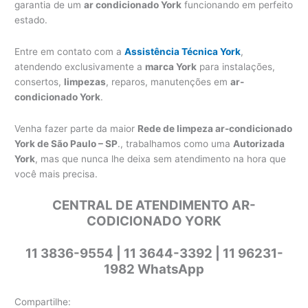
garantia de um
ar condicionado York
funcionando em perfeito
estado.
Entre em contato com a
Assistência Técnica York
,
atendendo exclusivamente a
marca York
para instalações,
consertos,
limpezas
, reparos, manutenções em
ar-
condicionado York
.
Venha fazer parte da maior
Rede de limpeza ar-condicionado
York de São Paulo – SP
., trabalhamos como uma
Autorizada
York
, mas que nunca lhe deixa sem atendimento na hora que
você mais precisa.
CENTRAL DE ATENDIMENTO AR-
CODICIONADO YORK
11 3836-9554 | 11 3644-3392 | 11 96231-
1982 WhatsApp
Compartilhe: