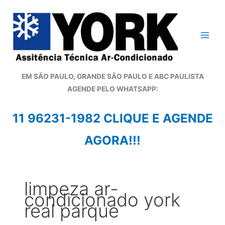
Ir
para
o
conteúdo
EM SÃO PAULO, GRANDE SÃO PAULO E ABC PAULISTA
A
GENDE PELO WHATSAPP:
11 96231-1982 CLIQUE E AGENDE
AGORA!!!
limpeza ar-
condicionado york
real parque