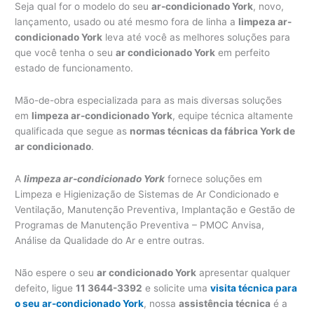
Seja qual for o modelo do seu
ar-condicionado York
, novo,
lançamento, usado ou até mesmo fora de linha a
limpeza ar-
condicionado York
leva até você as melhores soluções para
que você tenha o seu
ar condicionado York
em perfeito
estado de funcionamento.
Mão-de-obra especializada para as mais diversas soluções
em
limpeza ar-condicionado York
, equipe técnica altamente
qualificada que segue as
normas técnicas da fábrica York de
ar condicionado
.
A
limpeza ar-condicionado York
fornece soluções em
Limpeza e Higienização de Sistemas de Ar Condicionado e
Ventilação, Manutenção Preventiva, Implantação e Gestão de
Programas de Manutenção Preventiva – PMOC Anvisa,
Análise da Qualidade do Ar e entre outras.
Não espere o seu
ar condicionado York
apresentar qualquer
defeito, ligue
11 3644-3392
e solicite uma
visita técnica para
o seu ar-condicionado York
, nossa
assistência técnica
é a