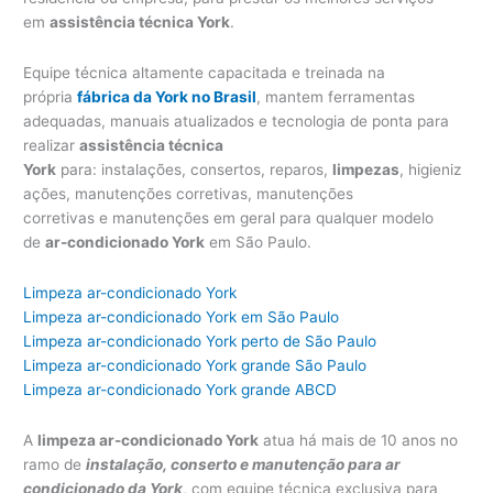
em
assistência técnica York
.
Equipe técnica altamente capacitada e treinada na
própria
fábrica da York no Brasil
, mantem ferramentas
adequadas, manuais atualizados e tecnologia de ponta para
realizar
assistência técnica
York
para: instalações, consertos, reparos,
limpezas
, higieniz
ações, manutenções corretivas, manutenções
corretivas e manutenções em geral para qualquer modelo
de
ar-condicionado York
em São Paulo.
Limpeza ar-condicionado York
Limpeza ar-condicionado York em São Paulo
Limpeza ar-condicionado York perto de São Paulo
Limpeza ar-condicionado York grande São Paulo
Limpeza ar-condicionado York grande ABCD
A
limpeza ar-condicionado York
atua há mais de 10 anos no
ramo de
instalação, conserto e manutenção para ar
condicionado da York
, com equipe técnica exclusiva para