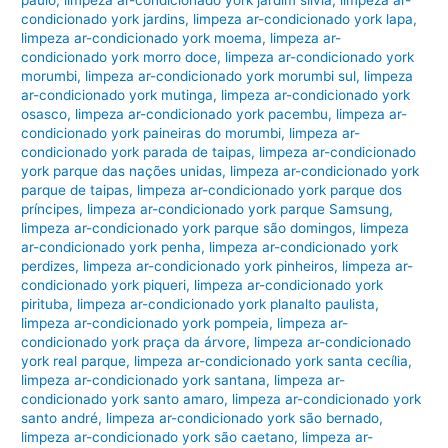
paulo
,
limpeza ar-condicionado york jardim silvia
,
limpeza ar-
condicionado york jardins
,
limpeza ar-condicionado york lapa
,
limpeza ar-condicionado york moema
,
limpeza ar-
condicionado york morro doce
,
limpeza ar-condicionado york
morumbi
,
limpeza ar-condicionado york morumbi sul
,
limpeza
ar-condicionado york mutinga
,
limpeza ar-condicionado york
osasco
,
limpeza ar-condicionado york pacembu
,
limpeza ar-
condicionado york paineiras do morumbi
,
limpeza ar-
condicionado york parada de taipas
,
limpeza ar-condicionado
york parque das nações unidas
,
limpeza ar-condicionado york
parque de taipas
,
limpeza ar-condicionado york parque dos
príncipes
,
limpeza ar-condicionado york parque Samsung
,
limpeza ar-condicionado york parque são domingos
,
limpeza
ar-condicionado york penha
,
limpeza ar-condicionado york
perdizes
,
limpeza ar-condicionado york pinheiros
,
limpeza ar-
condicionado york piqueri
,
limpeza ar-condicionado york
pirituba
,
limpeza ar-condicionado york planalto paulista
,
limpeza ar-condicionado york pompeia
,
limpeza ar-
condicionado york praça da árvore
,
limpeza ar-condicionado
york real parque
,
limpeza ar-condicionado york santa cecília
,
limpeza ar-condicionado york santana
,
limpeza ar-
condicionado york santo amaro
,
limpeza ar-condicionado york
santo andré
,
limpeza ar-condicionado york são bernado
,
limpeza ar-condicionado york são caetano
,
limpeza ar-