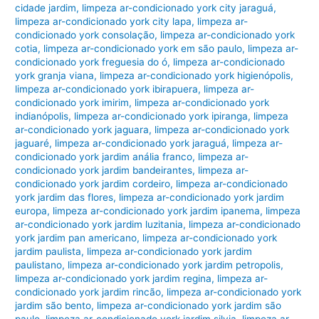
cidade jardim
,
limpeza ar-condicionado york city jaraguá
,
limpeza ar-condicionado york city lapa
,
limpeza ar-
condicionado york consolação
,
limpeza ar-condicionado york
cotia
,
limpeza ar-condicionado york em são paulo
,
limpeza ar-
condicionado york freguesia do ó
,
limpeza ar-condicionado
york granja viana
,
limpeza ar-condicionado york higienópolis
,
limpeza ar-condicionado york ibirapuera
,
limpeza ar-
condicionado york imirim
,
limpeza ar-condicionado york
indianópolis
,
limpeza ar-condicionado york ipiranga
,
limpeza
ar-condicionado york jaguara
,
limpeza ar-condicionado york
jaguaré
,
limpeza ar-condicionado york jaraguá
,
limpeza ar-
condicionado york jardim anália franco
,
limpeza ar-
condicionado york jardim bandeirantes
,
limpeza ar-
condicionado york jardim cordeiro
,
limpeza ar-condicionado
york jardim das flores
,
limpeza ar-condicionado york jardim
europa
,
limpeza ar-condicionado york jardim ipanema
,
limpeza
ar-condicionado york jardim luzitania
,
limpeza ar-condicionado
york jardim pan americano
,
limpeza ar-condicionado york
jardim paulista
,
limpeza ar-condicionado york jardim
paulistano
,
limpeza ar-condicionado york jardim petropolis
,
limpeza ar-condicionado york jardim regina
,
limpeza ar-
condicionado york jardim rincão
,
limpeza ar-condicionado york
jardim são bento
,
limpeza ar-condicionado york jardim são