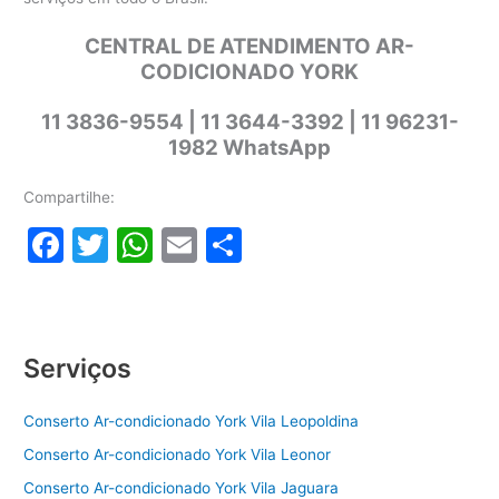
CENTRAL DE ATENDIMENTO AR-
CODICIONADO YORK
11 3836-9554 | 11 3644-3392 | 11 96231-
1982 WhatsApp
Compartilhe:
F
T
W
E
S
a
w
h
m
h
c
itt
at
ai
ar
e
er
s
l
e
Serviços
b
A
o
p
Conserto Ar-condicionado York Vila Leopoldina
o
p
Conserto Ar-condicionado York Vila Leonor
k
Conserto Ar-condicionado York Vila Jaguara