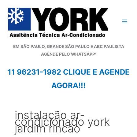
Ir
para
o
conteúdo
EM SÃO PAULO, GRANDE SÃO PAULO E ABC PAULISTA
A
GENDE PELO WHATSAPP:
11 96231-1982 CLIQUE E AGENDE
AGORA!!!
instalação ar-
condicionado york
jardim rincão