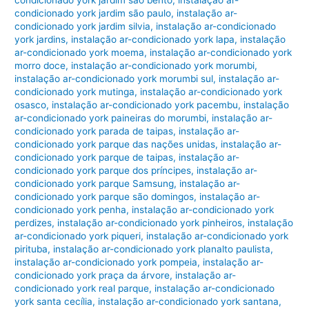
condicionado york jardim são bento
,
instalação ar-
condicionado york jardim são paulo
,
instalação ar-
condicionado york jardim silvia
,
instalação ar-condicionado
york jardins
,
instalação ar-condicionado york lapa
,
instalação
ar-condicionado york moema
,
instalação ar-condicionado york
morro doce
,
instalação ar-condicionado york morumbi
,
instalação ar-condicionado york morumbi sul
,
instalação ar-
condicionado york mutinga
,
instalação ar-condicionado york
osasco
,
instalação ar-condicionado york pacembu
,
instalação
ar-condicionado york paineiras do morumbi
,
instalação ar-
condicionado york parada de taipas
,
instalação ar-
condicionado york parque das nações unidas
,
instalação ar-
condicionado york parque de taipas
,
instalação ar-
condicionado york parque dos príncipes
,
instalação ar-
condicionado york parque Samsung
,
instalação ar-
condicionado york parque são domingos
,
instalação ar-
condicionado york penha
,
instalação ar-condicionado york
perdizes
,
instalação ar-condicionado york pinheiros
,
instalação
ar-condicionado york piqueri
,
instalação ar-condicionado york
pirituba
,
instalação ar-condicionado york planalto paulista
,
instalação ar-condicionado york pompeia
,
instalação ar-
condicionado york praça da árvore
,
instalação ar-
condicionado york real parque
,
instalação ar-condicionado
york santa cecília
,
instalação ar-condicionado york santana
,