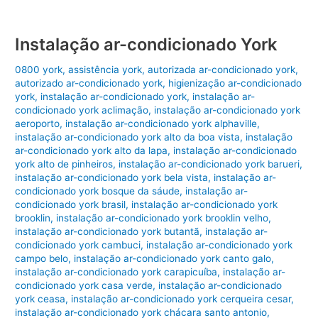
Instalação ar-condicionado York
0800 york
,
assistência york
,
autorizada ar-condicionado york
,
autorizado ar-condicionado york
,
higienização ar-condicionado
york
,
instalação ar-condicionado york
,
instalação ar-
condicionado york aclimação
,
instalação ar-condicionado york
aeroporto
,
instalação ar-condicionado york alphaville
,
instalação ar-condicionado york alto da boa vista
,
instalação
ar-condicionado york alto da lapa
,
instalação ar-condicionado
york alto de pinheiros
,
instalação ar-condicionado york barueri
,
instalação ar-condicionado york bela vista
,
instalação ar-
condicionado york bosque da sáude
,
instalação ar-
condicionado york brasil
,
instalação ar-condicionado york
brooklin
,
instalação ar-condicionado york brooklin velho
,
instalação ar-condicionado york butantã
,
instalação ar-
condicionado york cambuci
,
instalação ar-condicionado york
campo belo
,
instalação ar-condicionado york canto galo
,
instalação ar-condicionado york carapicuíba
,
instalação ar-
condicionado york casa verde
,
instalação ar-condicionado
york ceasa
,
instalação ar-condicionado york cerqueira cesar
,
instalação ar-condicionado york chácara santo antonio
,