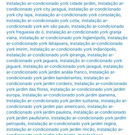
instalação ar-condicionado york cidade jardim
,
instalação ar-
condicionado york city jaraguá
,
instalação ar-condicionado
york city lapa
,
instalação ar-condicionado york consolação
,
instalação ar-condicionado york cotia
,
instalação ar-
condicionado york em são paulo
,
instalação ar-condicionado
york freguesia do ó
,
instalação ar-condicionado york granja
viana
,
instalação ar-condicionado york higienópolis
,
instalação
ar-condicionado york ibirapuera
,
instalação ar-condicionado
york imirim
,
instalação ar-condicionado york indianópolis
,
instalação ar-condicionado york ipiranga
,
instalação ar-
condicionado york jaguara
,
instalação ar-condicionado york
jaguaré
,
instalação ar-condicionado york jaraguá
,
instalação
ar-condicionado york jardim anália franco
,
instalação ar-
condicionado york jardim bandeirantes
,
instalação ar-
condicionado york jardim cordeiro
,
instalação ar-condicionado
york jardim das flores
,
instalação ar-condicionado york jardim
europa
,
instalação ar-condicionado york jardim ipanema
,
instalação ar-condicionado york jardim luzitania
,
instalação ar-
condicionado york jardim pan americano
,
instalação ar-
condicionado york jardim paulista
,
instalação ar-condicionado
york jardim paulistano
,
instalação ar-condicionado york jardim
petropolis
,
instalação ar-condicionado york jardim regina
,
instalação ar-condicionado york jardim rincão
,
instalação ar-