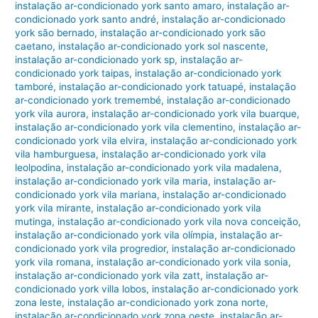
instalação ar-condicionado york santo amaro
,
instalação ar-
condicionado york santo andré
,
instalação ar-condicionado
york são bernado
,
instalação ar-condicionado york são
caetano
,
instalação ar-condicionado york sol nascente
,
instalação ar-condicionado york sp
,
instalação ar-
condicionado york taipas
,
instalação ar-condicionado york
tamboré
,
instalação ar-condicionado york tatuapé
,
instalação
ar-condicionado york tremembé
,
instalação ar-condicionado
york vila aurora
,
instalação ar-condicionado york vila buarque
,
instalação ar-condicionado york vila clementino
,
instalação ar-
condicionado york vila elvira
,
instalação ar-condicionado york
vila hamburguesa
,
instalação ar-condicionado york vila
leolpodina
,
instalação ar-condicionado york vila madalena
,
instalação ar-condicionado york vila maria
,
instalação ar-
condicionado york vila mariana
,
instalação ar-condicionado
york vila mirante
,
instalação ar-condicionado york vila
mutinga
,
instalação ar-condicionado york vila nova conceição
,
instalação ar-condicionado york vila olímpia
,
instalação ar-
condicionado york vila progredior
,
instalação ar-condicionado
york vila romana
,
instalação ar-condicionado york vila sonia
,
instalação ar-condicionado york vila zatt
,
instalação ar-
condicionado york villa lobos
,
instalação ar-condicionado york
zona leste
,
instalação ar-condicionado york zona norte
,
instalação ar-condicionado york zona oeste
,
instalação ar-