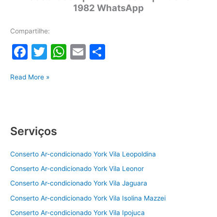
1982 WhatsApp
Compartilhe:
F
T
W
E
S
a
w
h
m
h
Instalação
c
itt
at
ai
ar
Read More »
ar-
e
er
s
l
e
condicionado
b
A
York
o
p
Serviços
o
p
Conserto Ar-condicionado York Vila Leopoldina
k
Conserto Ar-condicionado York Vila Leonor
Conserto Ar-condicionado York Vila Jaguara
Conserto Ar-condicionado York Vila Isolina Mazzei
Conserto Ar-condicionado York Vila Ipojuca