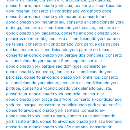
york jardim silvia
,
conserto ar-condicionado york jardins
,
conserto ar-condicionado york lapa
,
conserto ar-condicionado
york moema
,
conserto ar-condicionado york morro doce
,
conserto ar-condicionado york morumbi
,
conserto ar-
condicionado york morumbi sul
,
conserto ar-condicionado york
mutinga
,
conserto ar-condicionado york osasco
,
conserto ar-
condicionado york pacembu
,
conserto ar-condicionado york
paineiras do morumbi
,
conserto ar-condicionado york parada
de taipas
,
conserto ar-condicionado york parque das nações
unidas
,
conserto ar-condicionado york parque de taipas
,
conserto ar-condicionado york parque dos príncipes
,
conserto
ar-condicionado york parque Samsung
,
conserto ar-
condicionado york parque são domingos
,
conserto ar-
condicionado york penha
,
conserto ar-condicionado york
perdizes
,
conserto ar-condicionado york pinheiros
,
conserto
ar-condicionado york piqueri
,
conserto ar-condicionado york
pirituba
,
conserto ar-condicionado york planalto paulista
,
conserto ar-condicionado york pompeia
,
conserto ar-
condicionado york praça da árvore
,
conserto ar-condicionado
york real parque
,
conserto ar-condicionado york santa cecília
,
conserto ar-condicionado york santana
,
conserto ar-
condicionado york santo amaro
,
conserto ar-condicionado
york santo andré
,
conserto ar-condicionado york são bernado
,
conserto ar-condicionado york são caetano
,
conserto ar-