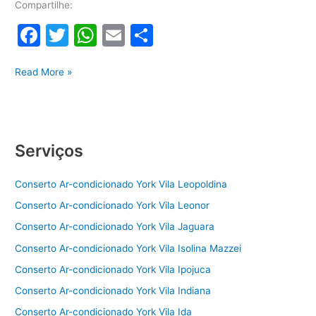
Compartilhe:
F
T
W
E
S
a
w
h
m
h
Conserto
c
itt
at
ai
ar
Read More »
ar-
e
er
s
l
e
condicionado
b
A
York
o
p
Serviços
o
p
Conserto Ar-condicionado York Vila Leopoldina
k
Conserto Ar-condicionado York Vila Leonor
Conserto Ar-condicionado York Vila Jaguara
Conserto Ar-condicionado York Vila Isolina Mazzei
Conserto Ar-condicionado York Vila Ipojuca
Conserto Ar-condicionado York Vila Indiana
Conserto Ar-condicionado York Vila Ida