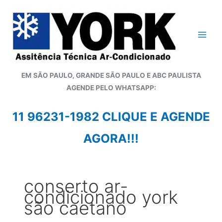
Ir
para
o
conteúdo
EM SÃO PAULO, GRANDE SÃO PAULO E ABC PAULISTA
A
GENDE PELO WHATSAPP:
11 96231-1982 CLIQUE E AGENDE
AGORA!!!
conserto ar-
condicionado york
são caetano