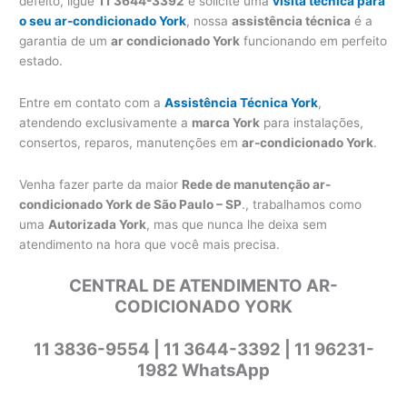
defeito, ligue
11 3644-3392
e solicite uma
visita técnica para
o seu ar-condicionado York
, nossa
assistência técnica
é a
garantia de um
ar condicionado York
funcionando em perfeito
estado.
Entre em contato com a
Assistência Técnica York
,
atendendo exclusivamente a
marca York
para instalações,
consertos, reparos, manutenções em
ar-condicionado York
.
Venha fazer parte da maior
Rede de manutenção ar-
condicionado York de São Paulo – SP
., trabalhamos como
uma
Autorizada York
, mas que nunca lhe deixa sem
atendimento na hora que você mais precisa.
CENTRAL DE ATENDIMENTO AR-
CODICIONADO YORK
11 3836-9554 | 11 3644-3392 | 11 96231-
1982 WhatsApp