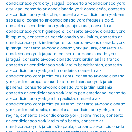
condicionado york city jaraguá
,
conserto ar-condicionado york
city lapa
,
conserto ar-condicionado york consolação
,
conserto
ar-condicionado york cotia
,
conserto ar-condicionado york em
são paulo
,
conserto ar-condicionado york freguesia do ó
,
conserto ar-condicionado york granja viana
,
conserto ar-
condicionado york higienópolis
,
conserto ar-condicionado york
ibirapuera
,
conserto ar-condicionado york imirim
,
conserto ar-
condicionado york indianópolis
,
conserto ar-condicionado york
ipiranga
,
conserto ar-condicionado york jaguara
,
conserto ar-
condicionado york jaguaré
,
conserto ar-condicionado york
jaraguá
,
conserto ar-condicionado york jardim anália franco
,
conserto ar-condicionado york jardim bandeirantes
,
conserto
ar-condicionado york jardim cordeiro
,
conserto ar-
condicionado york jardim das flores
,
conserto ar-condicionado
york jardim europa
,
conserto ar-condicionado york jardim
ipanema
,
conserto ar-condicionado york jardim luzitania
,
conserto ar-condicionado york jardim pan americano
,
conserto
ar-condicionado york jardim paulista
,
conserto ar-
condicionado york jardim paulistano
,
conserto ar-condicionado
york jardim petropolis
,
conserto ar-condicionado york jardim
regina
,
conserto ar-condicionado york jardim rincão
,
conserto
ar-condicionado york jardim são bento
,
conserto ar-
condicionado york jardim são paulo
,
conserto ar-condicionado