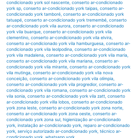
condicionado york sol nascente
,
conserto ar-condicionado
york sp
,
conserto ar-condicionado york taipas
,
conserto ar-
condicionado york tamboré
,
conserto ar-condicionado york
tatuapé
,
conserto ar-condicionado york tremembé
,
conserto
ar-condicionado york vila aurora
,
conserto ar-condicionado
york vila buarque
,
conserto ar-condicionado york vila
clementino
,
conserto ar-condicionado york vila elvira
,
conserto ar-condicionado york vila hamburguesa
,
conserto ar-
condicionado york vila leolpodina
,
conserto ar-condicionado
york vila madalena
,
conserto ar-condicionado york vila maria
,
conserto ar-condicionado york vila mariana
,
conserto ar-
condicionado york vila mirante
,
conserto ar-condicionado york
vila mutinga
,
conserto ar-condicionado york vila nova
conceição
,
conserto ar-condicionado york vila olímpia
,
conserto ar-condicionado york vila progredior
,
conserto ar-
condicionado york vila romana
,
conserto ar-condicionado york
vila sonia
,
conserto ar-condicionado york vila zatt
,
conserto
ar-condicionado york villa lobos
,
conserto ar-condicionado
york zona leste
,
conserto ar-condicionado york zona norte
,
conserto ar-condicionado york zona oeste
,
conserto ar-
condicionado york zona sul
,
higienização ar-condicionado
york
,
instalação ar-condicionado york
,
reparo ar-condicionado
york
,
serviço autorizado ar-condicionado york
,
técnico ar-
condicionado york
,
whatsapp york