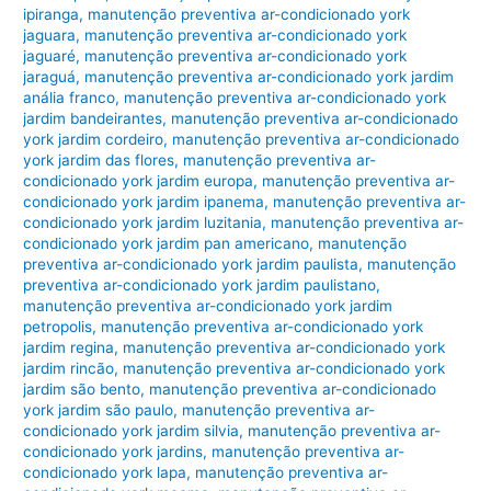
ipiranga
,
manutenção preventiva ar-condicionado york
jaguara
,
manutenção preventiva ar-condicionado york
jaguaré
,
manutenção preventiva ar-condicionado york
jaraguá
,
manutenção preventiva ar-condicionado york jardim
anália franco
,
manutenção preventiva ar-condicionado york
jardim bandeirantes
,
manutenção preventiva ar-condicionado
york jardim cordeiro
,
manutenção preventiva ar-condicionado
york jardim das flores
,
manutenção preventiva ar-
condicionado york jardim europa
,
manutenção preventiva ar-
condicionado york jardim ipanema
,
manutenção preventiva ar-
condicionado york jardim luzitania
,
manutenção preventiva ar-
condicionado york jardim pan americano
,
manutenção
preventiva ar-condicionado york jardim paulista
,
manutenção
preventiva ar-condicionado york jardim paulistano
,
manutenção preventiva ar-condicionado york jardim
petropolis
,
manutenção preventiva ar-condicionado york
jardim regina
,
manutenção preventiva ar-condicionado york
jardim rincão
,
manutenção preventiva ar-condicionado york
jardim são bento
,
manutenção preventiva ar-condicionado
york jardim são paulo
,
manutenção preventiva ar-
condicionado york jardim silvia
,
manutenção preventiva ar-
condicionado york jardins
,
manutenção preventiva ar-
condicionado york lapa
,
manutenção preventiva ar-