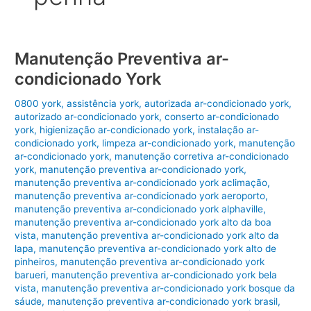
Manutenção Preventiva ar-
condicionado York
0800 york
,
assistência york
,
autorizada ar-condicionado york
,
autorizado ar-condicionado york
,
conserto ar-condicionado
york
,
higienização ar-condicionado york
,
instalação ar-
condicionado york
,
limpeza ar-condicionado york
,
manutenção
ar-condicionado york
,
manutenção corretiva ar-condicionado
york
,
manutenção preventiva ar-condicionado york
,
manutenção preventiva ar-condicionado york aclimação
,
manutenção preventiva ar-condicionado york aeroporto
,
manutenção preventiva ar-condicionado york alphaville
,
manutenção preventiva ar-condicionado york alto da boa
vista
,
manutenção preventiva ar-condicionado york alto da
lapa
,
manutenção preventiva ar-condicionado york alto de
pinheiros
,
manutenção preventiva ar-condicionado york
barueri
,
manutenção preventiva ar-condicionado york bela
vista
,
manutenção preventiva ar-condicionado york bosque da
sáude
,
manutenção preventiva ar-condicionado york brasil
,