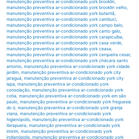
manutenção preventiva ar-condicionado york brooklin
,
manutenção preventiva ar-condicionado york brooklin velho
,
manutenção preventiva ar-condicionado york butantã
,
manutenção preventiva ar-condicionado york cambuci
,
manutenção preventiva ar-condicionado york campo belo
,
manutenção preventiva ar-condicionado york canto galo
,
manutenção preventiva ar-condicionado york carapicuíba
,
manutenção preventiva ar-condicionado york casa verde
,
manutenção preventiva ar-condicionado york ceasa
,
manutenção preventiva ar-condicionado york cerqueira cesar
,
manutenção preventiva ar-condicionado york chácara santo
antonio
,
manutenção preventiva ar-condicionado york cidade
jardim
,
manutenção preventiva ar-condicionado york city
jaraguá
,
manutenção preventiva ar-condicionado york city
lapa
,
manutenção preventiva ar-condicionado york
consolação
,
manutenção preventiva ar-condicionado york
cotia
,
manutenção preventiva ar-condicionado york em são
paulo
,
manutenção preventiva ar-condicionado york freguesia
do ó
,
manutenção preventiva ar-condicionado york granja
viana
,
manutenção preventiva ar-condicionado york
higienópolis
,
manutenção preventiva ar-condicionado york
ibirapuera
,
manutenção preventiva ar-condicionado york
imirim
,
manutenção preventiva ar-condicionado york
indianópolis
,
manutenção preventiva ar-condicionado york