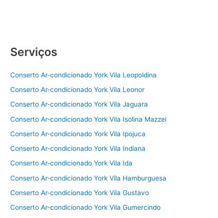
c
itt
at
ai
ar
Preventiva
e
er
s
l
e
ar-
b
A
condicionado
York
o
p
Serviços
o
p
Conserto Ar-condicionado York Vila Leopoldina
k
Conserto Ar-condicionado York Vila Leonor
Conserto Ar-condicionado York Vila Jaguara
Conserto Ar-condicionado York Vila Isolina Mazzei
Conserto Ar-condicionado York Vila Ipojuca
Conserto Ar-condicionado York Vila Indiana
Conserto Ar-condicionado York Vila Ida
Conserto Ar-condicionado York Vila Hamburguesa
Conserto Ar-condicionado York Vila Gustavo
Conserto Ar-condicionado York Vila Gumercindo