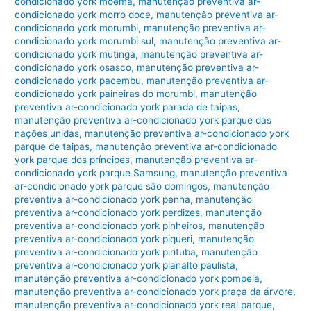
condicionado york moema
,
manutenção preventiva ar-
condicionado york morro doce
,
manutenção preventiva ar-
condicionado york morumbi
,
manutenção preventiva ar-
condicionado york morumbi sul
,
manutenção preventiva ar-
condicionado york mutinga
,
manutenção preventiva ar-
condicionado york osasco
,
manutenção preventiva ar-
condicionado york pacembu
,
manutenção preventiva ar-
condicionado york paineiras do morumbi
,
manutenção
preventiva ar-condicionado york parada de taipas
,
manutenção preventiva ar-condicionado york parque das
nações unidas
,
manutenção preventiva ar-condicionado york
parque de taipas
,
manutenção preventiva ar-condicionado
york parque dos príncipes
,
manutenção preventiva ar-
condicionado york parque Samsung
,
manutenção preventiva
ar-condicionado york parque são domingos
,
manutenção
preventiva ar-condicionado york penha
,
manutenção
preventiva ar-condicionado york perdizes
,
manutenção
preventiva ar-condicionado york pinheiros
,
manutenção
preventiva ar-condicionado york piqueri
,
manutenção
preventiva ar-condicionado york pirituba
,
manutenção
preventiva ar-condicionado york planalto paulista
,
manutenção preventiva ar-condicionado york pompeia
,
manutenção preventiva ar-condicionado york praça da árvore
,
manutenção preventiva ar-condicionado york real parque
,