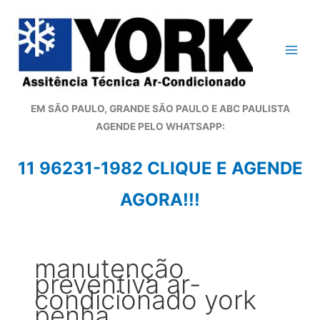
Ir
para
o
conteúdo
EM SÃO PAULO, GRANDE SÃO PAULO E ABC PAULISTA
A
GENDE PELO WHATSAPP:
11 96231-1982 CLIQUE E AGENDE
AGORA!!!
manutenção
preventiva ar-
condicionado york
penha