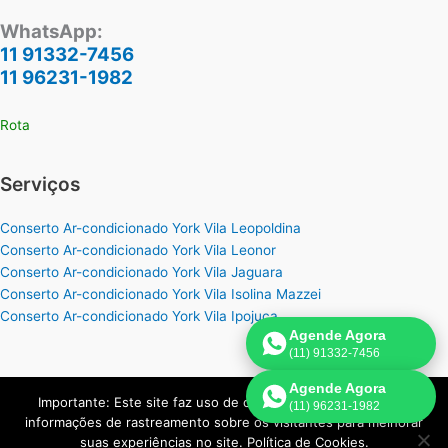
WhatsApp:
11 91332-7456
11 96231-1982
Rota
Serviços
Conserto Ar-condicionado York Vila Leopoldina
Conserto Ar-condicionado York Vila Leonor
Conserto Ar-condicionado York Vila Jaguara
Conserto Ar-condicionado York Vila Isolina Mazzei
Conserto Ar-condicionado York Vila Ipojuca
Agende Agora
(11) 91332-7456
Agende Agora
Importante: Este site faz uso de cookies que podem conter
(11) 96231-1982
Copyright © 2026 York Assistência Ar-Condicionado | Criado por:
informações de rastreamento sobre os visitantes para melhorar
Página de Venda
.
suas experiências no site. Política de Cookies.