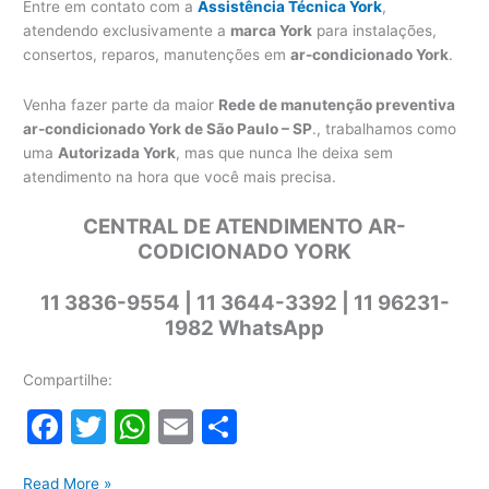
Entre em contato com a
Assistência Técnica York
,
atendendo exclusivamente a
marca York
para instalações,
consertos, reparos, manutenções em
ar-condicionado York
.
Venha fazer parte da maior
Rede de manutenção preventiva
ar-condicionado York de São Paulo – SP
., trabalhamos como
uma
Autorizada York
, mas que nunca lhe deixa sem
atendimento na hora que você mais precisa.
CENTRAL DE ATENDIMENTO AR-
CODICIONADO YORK
11 3836-9554 | 11 3644-3392 | 11 96231-
1982 WhatsApp
Compartilhe:
F
T
W
E
S
a
w
h
m
h
Manutenção
Read More »