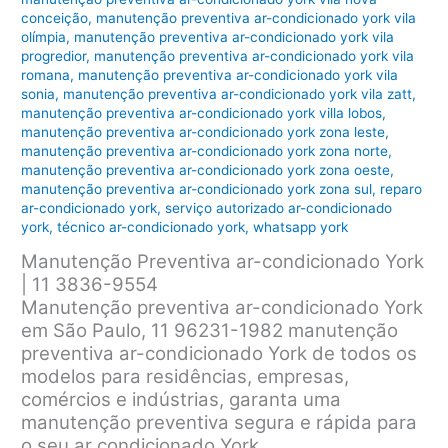
conceição
,
manutenção preventiva ar-condicionado york vila
olímpia
,
manutenção preventiva ar-condicionado york vila
progredior
,
manutenção preventiva ar-condicionado york vila
romana
,
manutenção preventiva ar-condicionado york vila
sonia
,
manutenção preventiva ar-condicionado york vila zatt
,
manutenção preventiva ar-condicionado york villa lobos
,
manutenção preventiva ar-condicionado york zona leste
,
manutenção preventiva ar-condicionado york zona norte
,
manutenção preventiva ar-condicionado york zona oeste
,
manutenção preventiva ar-condicionado york zona sul
,
reparo
ar-condicionado york
,
serviço autorizado ar-condicionado
york
,
técnico ar-condicionado york
,
whatsapp york
Manutenção Preventiva ar-condicionado York
| 11 3836-9554
Manutenção preventiva ar-condicionado York
em São Paulo, 11 96231-1982 manutenção
preventiva ar-condicionado York de todos os
modelos para residências, empresas,
comércios e indústrias, garanta uma
manutenção preventiva segura e rápida para
o seu ar condicionado York.