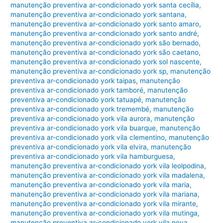
manutenção preventiva ar-condicionado york santa cecília
,
manutenção preventiva ar-condicionado york santana
,
manutenção preventiva ar-condicionado york santo amaro
,
manutenção preventiva ar-condicionado york santo andré
,
manutenção preventiva ar-condicionado york são bernado
,
manutenção preventiva ar-condicionado york são caetano
,
manutenção preventiva ar-condicionado york sol nascente
,
manutenção preventiva ar-condicionado york sp
,
manutenção
preventiva ar-condicionado york taipas
,
manutenção
preventiva ar-condicionado york tamboré
,
manutenção
preventiva ar-condicionado york tatuapé
,
manutenção
preventiva ar-condicionado york tremembé
,
manutenção
preventiva ar-condicionado york vila aurora
,
manutenção
preventiva ar-condicionado york vila buarque
,
manutenção
preventiva ar-condicionado york vila clementino
,
manutenção
preventiva ar-condicionado york vila elvira
,
manutenção
preventiva ar-condicionado york vila hamburguesa
,
manutenção preventiva ar-condicionado york vila leolpodina
,
manutenção preventiva ar-condicionado york vila madalena
,
manutenção preventiva ar-condicionado york vila maria
,
manutenção preventiva ar-condicionado york vila mariana
,
manutenção preventiva ar-condicionado york vila mirante
,
manutenção preventiva ar-condicionado york vila mutinga
,
manutenção preventiva ar-condicionado york vila nova