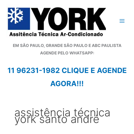
Ir
para
o
conteúdo
EM SÃO PAULO, GRANDE SÃO PAULO E ABC PAULISTA
A
GENDE PELO WHATSAPP:
11 96231-1982 CLIQUE E AGENDE
AGORA!!!
assistência técnica
york santo andré