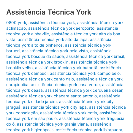
Assistência Técnica York
0800 york
,
assistência técnica york
,
assistência técnica york
aclimação
,
assistência técnica york aeroporto
,
assistência
técnica york alphaville
,
assistência técnica york alto da boa
vista
,
assistência técnica york alto da lapa
,
assistência
técnica york alto de pinheiros
,
assistência técnica york
barueri
,
assistência técnica york bela vista
,
assistência
técnica york bosque da sáude
,
assistência técnica york brasil
,
assistência técnica york brooklin
,
assistência técnica york
brooklin velho
,
assistência técnica york butantã
,
assistência
técnica york cambuci
,
assistência técnica york campo belo
,
assistência técnica york canto galo
,
assistência técnica york
carapicuíba
,
assistência técnica york casa verde
,
assistência
técnica york ceasa
,
assistência técnica york cerqueira cesar
,
assistência técnica york chácara santo antonio
,
assistência
técnica york cidade jardim
,
assistência técnica york city
jaraguá
,
assistência técnica york city lapa
,
assistência técnica
york consolação
,
assistência técnica york cotia
,
assistência
técnica york em são paulo
,
assistência técnica york freguesia
do ó
,
assistência técnica york granja viana
,
assistência
técnica york higienópolis
,
assistência técnica york ibirapuera
,