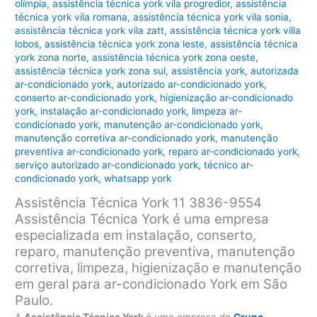
olímpia
,
assistência técnica york vila progredior
,
assistência
técnica york vila romana
,
assistência técnica york vila sonia
,
assistência técnica york vila zatt
,
assistência técnica york villa
lobos
,
assistência técnica york zona leste
,
assistência técnica
york zona norte
,
assistência técnica york zona oeste
,
assistência técnica york zona sul
,
assistência york
,
autorizada
ar-condicionado york
,
autorizado ar-condicionado york
,
conserto ar-condicionado york
,
higienização ar-condicionado
york
,
instalação ar-condicionado york
,
limpeza ar-
condicionado york
,
manutenção ar-condicionado york
,
manutenção corretiva ar-condicionado york
,
manutenção
preventiva ar-condicionado york
,
reparo ar-condicionado york
,
serviço autorizado ar-condicionado york
,
técnico ar-
condicionado york
,
whatsapp york
Assistência Técnica York 11 3836-9554
Assistência Técnica York é uma empresa
especializada em instalação, conserto,
reparo, manutenção preventiva, manutenção
corretiva, limpeza, higienização e manutenção
em geral para ar-condicionado York em São
Paulo.
A
Assistência Técnica York
é uma empresa do
Grupo