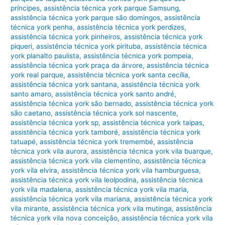
príncipes
,
assistência técnica york parque Samsung
,
assistência técnica york parque são domingos
,
assistência
técnica york penha
,
assistência técnica york perdizes
,
assistência técnica york pinheiros
,
assistência técnica york
piqueri
,
assistência técnica york pirituba
,
assistência técnica
york planalto paulista
,
assistência técnica york pompeia
,
assistência técnica york praça da árvore
,
assistência técnica
york real parque
,
assistência técnica york santa cecília
,
assistência técnica york santana
,
assistência técnica york
santo amaro
,
assistência técnica york santo andré
,
assistência técnica york são bernado
,
assistência técnica york
são caetano
,
assistência técnica york sol nascente
,
assistência técnica york sp
,
assistência técnica york taipas
,
assistência técnica york tamboré
,
assistência técnica york
tatuapé
,
assistência técnica york tremembé
,
assistência
técnica york vila aurora
,
assistência técnica york vila buarque
,
assistência técnica york vila clementino
,
assistência técnica
york vila elvira
,
assistência técnica york vila hamburguesa
,
assistência técnica york vila leolpodina
,
assistência técnica
york vila madalena
,
assistência técnica york vila maria
,
assistência técnica york vila mariana
,
assistência técnica york
vila mirante
,
assistência técnica york vila mutinga
,
assistência
técnica york vila nova conceição
,
assistência técnica york vila