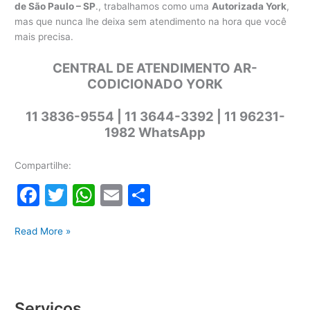
de São Paulo – SP
., trabalhamos como uma
Autorizada York
,
mas que nunca lhe deixa sem atendimento na hora que você
mais precisa.
CENTRAL DE ATENDIMENTO AR-
CODICIONADO YORK
11 3836-9554 | 11 3644-3392 | 11 96231-
1982 WhatsApp
Compartilhe:
F
T
W
E
S
a
w
h
m
h
Assistência
c
itt
at
ai
ar
Read More »
Técnica
e
er
s
l
e
York
b
A
o
p
Serviços