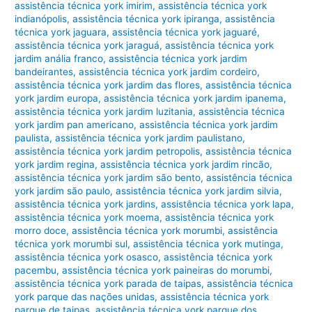
assistência técnica york imirim
,
assistência técnica york
indianópolis
,
assistência técnica york ipiranga
,
assistência
técnica york jaguara
,
assistência técnica york jaguaré
,
assistência técnica york jaraguá
,
assistência técnica york
jardim anália franco
,
assistência técnica york jardim
bandeirantes
,
assistência técnica york jardim cordeiro
,
assistência técnica york jardim das flores
,
assistência técnica
york jardim europa
,
assistência técnica york jardim ipanema
,
assistência técnica york jardim luzitania
,
assistência técnica
york jardim pan americano
,
assistência técnica york jardim
paulista
,
assistência técnica york jardim paulistano
,
assistência técnica york jardim petropolis
,
assistência técnica
york jardim regina
,
assistência técnica york jardim rincão
,
assistência técnica york jardim são bento
,
assistência técnica
york jardim são paulo
,
assistência técnica york jardim silvia
,
assistência técnica york jardins
,
assistência técnica york lapa
,
assistência técnica york moema
,
assistência técnica york
morro doce
,
assistência técnica york morumbi
,
assistência
técnica york morumbi sul
,
assistência técnica york mutinga
,
assistência técnica york osasco
,
assistência técnica york
pacembu
,
assistência técnica york paineiras do morumbi
,
assistência técnica york parada de taipas
,
assistência técnica
york parque das nações unidas
,
assistência técnica york
parque de taipas
,
assistência técnica york parque dos