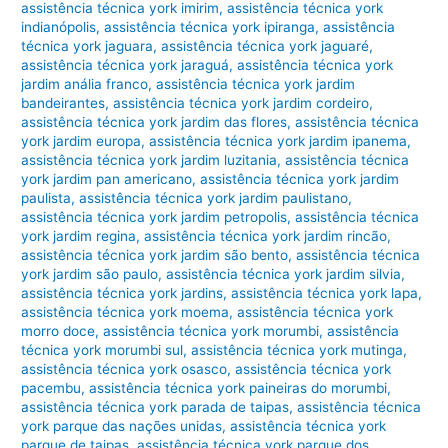
assistência técnica york imirim
,
assistência técnica york
indianópolis
,
assistência técnica york ipiranga
,
assistência
técnica york jaguara
,
assistência técnica york jaguaré
,
assistência técnica york jaraguá
,
assistência técnica york
jardim anália franco
,
assistência técnica york jardim
bandeirantes
,
assistência técnica york jardim cordeiro
,
assistência técnica york jardim das flores
,
assistência técnica
york jardim europa
,
assistência técnica york jardim ipanema
,
assistência técnica york jardim luzitania
,
assistência técnica
york jardim pan americano
,
assistência técnica york jardim
paulista
,
assistência técnica york jardim paulistano
,
assistência técnica york jardim petropolis
,
assistência técnica
york jardim regina
,
assistência técnica york jardim rincão
,
assistência técnica york jardim são bento
,
assistência técnica
york jardim são paulo
,
assistência técnica york jardim silvia
,
assistência técnica york jardins
,
assistência técnica york lapa
,
assistência técnica york moema
,
assistência técnica york
morro doce
,
assistência técnica york morumbi
,
assistência
técnica york morumbi sul
,
assistência técnica york mutinga
,
assistência técnica york osasco
,
assistência técnica york
pacembu
,
assistência técnica york paineiras do morumbi
,
assistência técnica york parada de taipas
,
assistência técnica
york parque das nações unidas
,
assistência técnica york
parque de taipas
,
assistência técnica york parque dos