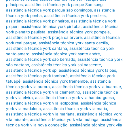
príncipes
,
assistência técnica york parque Samsung
,
assistência técnica york parque são domingos
,
assistência
técnica york penha
,
assistência técnica york perdizes
,
assistência técnica york pinheiros
,
assistência técnica york
piqueri
,
assistência técnica york pirituba
,
assistência técnica
york planalto paulista
,
assistência técnica york pompeia
,
assistência técnica york praça da árvore
,
assistência técnica
york real parque
,
assistência técnica york santa cecília
,
assistência técnica york santana
,
assistência técnica york
santo amaro
,
assistência técnica york santo andré
,
assistência técnica york são bernado
,
assistência técnica york
são caetano
,
assistência técnica york sol nascente
,
assistência técnica york sp
,
assistência técnica york taipas
,
assistência técnica york tamboré
,
assistência técnica york
tatuapé
,
assistência técnica york tremembé
,
assistência
técnica york vila aurora
,
assistência técnica york vila buarque
,
assistência técnica york vila clementino
,
assistência técnica
york vila elvira
,
assistência técnica york vila hamburguesa
,
assistência técnica york vila leolpodina
,
assistência técnica
york vila madalena
,
assistência técnica york vila maria
,
assistência técnica york vila mariana
,
assistência técnica york
vila mirante
,
assistência técnica york vila mutinga
,
assistência
técnica york vila nova conceição
,
assistência técnica york vila