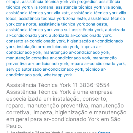
olímpia
,
assistência técnica york vila progredior
,
assistência
técnica york vila romana
,
assistência técnica york vila sonia
,
assistência técnica york vila zatt
,
assistência técnica york villa
lobos
,
assistência técnica york zona leste
,
assistência técnica
york zona norte
,
assistência técnica york zona oeste
,
assistência técnica york zona sul
,
assistência york
,
autorizada
ar-condicionado york
,
autorizado ar-condicionado york
,
conserto ar-condicionado york
,
higienização ar-condicionado
york
,
instalação ar-condicionado york
,
limpeza ar-
condicionado york
,
manutenção ar-condicionado york
,
manutenção corretiva ar-condicionado york
,
manutenção
preventiva ar-condicionado york
,
reparo ar-condicionado york
,
serviço autorizado ar-condicionado york
,
técnico ar-
condicionado york
,
whatsapp york
Assistência Técnica York 11 3836-9554
Assistência Técnica York é uma empresa
especializada em instalação, conserto,
reparo, manutenção preventiva, manutenção
corretiva, limpeza, higienização e manutenção
em geral para ar-condicionado York em São
Paulo.
A
Assistência Técnica York
é uma empresa do
Grupo