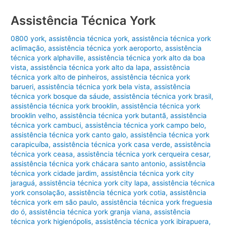
Assistência Técnica York
0800 york
,
assistência técnica york
,
assistência técnica york
aclimação
,
assistência técnica york aeroporto
,
assistência
técnica york alphaville
,
assistência técnica york alto da boa
vista
,
assistência técnica york alto da lapa
,
assistência
técnica york alto de pinheiros
,
assistência técnica york
barueri
,
assistência técnica york bela vista
,
assistência
técnica york bosque da sáude
,
assistência técnica york brasil
,
assistência técnica york brooklin
,
assistência técnica york
brooklin velho
,
assistência técnica york butantã
,
assistência
técnica york cambuci
,
assistência técnica york campo belo
,
assistência técnica york canto galo
,
assistência técnica york
carapicuíba
,
assistência técnica york casa verde
,
assistência
técnica york ceasa
,
assistência técnica york cerqueira cesar
,
assistência técnica york chácara santo antonio
,
assistência
técnica york cidade jardim
,
assistência técnica york city
jaraguá
,
assistência técnica york city lapa
,
assistência técnica
york consolação
,
assistência técnica york cotia
,
assistência
técnica york em são paulo
,
assistência técnica york freguesia
do ó
,
assistência técnica york granja viana
,
assistência
técnica york higienópolis
,
assistência técnica york ibirapuera
,