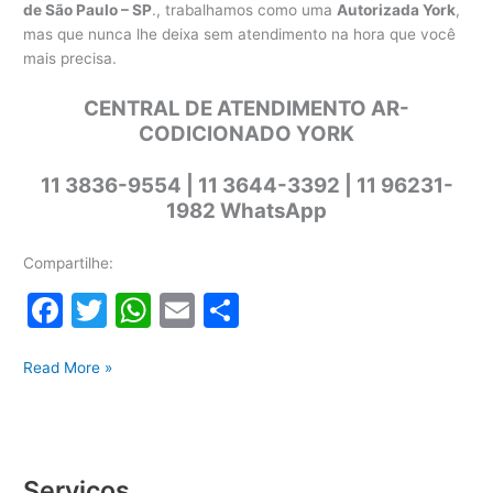
de São Paulo – SP
., trabalhamos como uma
Autorizada York
,
mas que nunca lhe deixa sem atendimento na hora que você
mais precisa.
CENTRAL DE ATENDIMENTO AR-
CODICIONADO YORK
11 3836-9554 | 11 3644-3392 | 11 96231-
1982 WhatsApp
Compartilhe:
F
T
W
E
S
a
w
h
m
h
Assistência
c
itt
at
ai
ar
Read More »
Técnica
e
er
s
l
e
York
b
A
o
p
Serviços