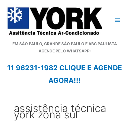
Ir
para
o
conteúdo
EM SÃO PAULO, GRANDE SÃO PAULO E ABC PAULISTA
A
GENDE PELO WHATSAPP:
11 96231-1982 CLIQUE E AGENDE
AGORA!!!
assistência técnica
york zona sul