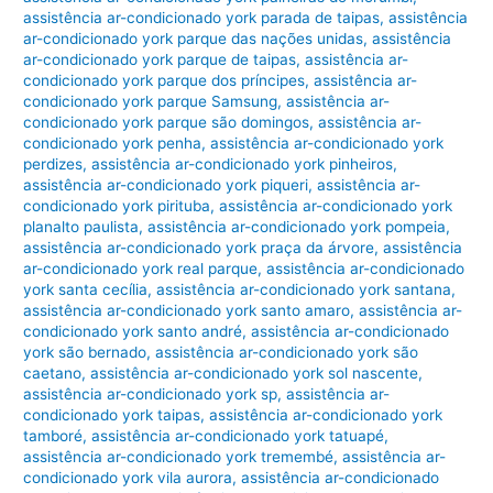
assistência ar-condicionado york parada de taipas
,
assistência
ar-condicionado york parque das nações unidas
,
assistência
ar-condicionado york parque de taipas
,
assistência ar-
condicionado york parque dos príncipes
,
assistência ar-
condicionado york parque Samsung
,
assistência ar-
condicionado york parque são domingos
,
assistência ar-
condicionado york penha
,
assistência ar-condicionado york
perdizes
,
assistência ar-condicionado york pinheiros
,
assistência ar-condicionado york piqueri
,
assistência ar-
condicionado york pirituba
,
assistência ar-condicionado york
planalto paulista
,
assistência ar-condicionado york pompeia
,
assistência ar-condicionado york praça da árvore
,
assistência
ar-condicionado york real parque
,
assistência ar-condicionado
york santa cecília
,
assistência ar-condicionado york santana
,
assistência ar-condicionado york santo amaro
,
assistência ar-
condicionado york santo andré
,
assistência ar-condicionado
york são bernado
,
assistência ar-condicionado york são
caetano
,
assistência ar-condicionado york sol nascente
,
assistência ar-condicionado york sp
,
assistência ar-
condicionado york taipas
,
assistência ar-condicionado york
tamboré
,
assistência ar-condicionado york tatuapé
,
assistência ar-condicionado york tremembé
,
assistência ar-
condicionado york vila aurora
,
assistência ar-condicionado