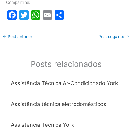
Compartilhe:
F
T
W
E
S
a
w
h
m
h
c
itt
at
ai
ar
←
Post anterior
Post seguinte
→
e
er
s
l
e
b
A
o
p
Posts relacionados
o
p
k
Assistência Técnica Ar-Condicionado York
Assistência técnica eletrodomésticos
Assistência Técnica York