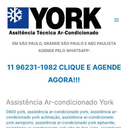
Ir
para
o
conteúdo
EM SÃO PAULO, GRANDE SÃO PAULO E ABC PAULISTA
A
GENDE PELO WHATSAPP:
11 96231-1982 CLIQUE E AGENDE
AGORA!!!
Assistência Ar-condicionado York
0800 york
,
assistência ar-condicionado york
,
assistência ar-
condicionado york aclimação
,
assistência ar-condicionado
york aeroporto
,
assistência ar-condicionado york alphaville
,