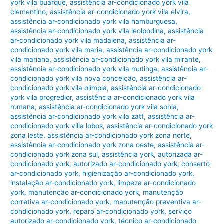
york vila buarque
,
assistência ar-condicionado york vila
clementino
,
assistência ar-condicionado york vila elvira
,
assistência ar-condicionado york vila hamburguesa
,
assistência ar-condicionado york vila leolpodina
,
assistência
ar-condicionado york vila madalena
,
assistência ar-
condicionado york vila maria
,
assistência ar-condicionado york
vila mariana
,
assistência ar-condicionado york vila mirante
,
assistência ar-condicionado york vila mutinga
,
assistência ar-
condicionado york vila nova conceição
,
assistência ar-
condicionado york vila olímpia
,
assistência ar-condicionado
york vila progredior
,
assistência ar-condicionado york vila
romana
,
assistência ar-condicionado york vila sonia
,
assistência ar-condicionado york vila zatt
,
assistência ar-
condicionado york villa lobos
,
assistência ar-condicionado york
zona leste
,
assistência ar-condicionado york zona norte
,
assistência ar-condicionado york zona oeste
,
assistência ar-
condicionado york zona sul
,
assistência york
,
autorizada ar-
condicionado york
,
autorizado ar-condicionado york
,
conserto
ar-condicionado york
,
higienização ar-condicionado york
,
instalação ar-condicionado york
,
limpeza ar-condicionado
york
,
manutenção ar-condicionado york
,
manutenção
corretiva ar-condicionado york
,
manutenção preventiva ar-
condicionado york
,
reparo ar-condicionado york
,
serviço
autorizado ar-condicionado york
,
técnico ar-condicionado