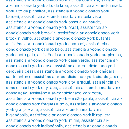
assistência ar-condicionado york alto da boa vista
,
assistência
ar-condicionado york alto da lapa
,
assistência ar-condicionado
york alto de pinheiros
,
assistência ar-condicionado york
barueri
,
assistência ar-condicionado york bela vista
,
assistência ar-condicionado york bosque da sáude
,
assistência ar-condicionado york brasil
,
assistência ar-
condicionado york brooklin
,
assistência ar-condicionado york
brooklin velho
,
assistência ar-condicionado york butantã
,
assistência ar-condicionado york cambuci
,
assistência ar-
condicionado york campo belo
,
assistência ar-condicionado
york canto galo
,
assistência ar-condicionado york carapicuíba
,
assistência ar-condicionado york casa verde
,
assistência ar-
condicionado york ceasa
,
assistência ar-condicionado york
cerqueira cesar
,
assistência ar-condicionado york chácara
santo antonio
,
assistência ar-condicionado york cidade jardim
,
assistência ar-condicionado york city jaraguá
,
assistência ar-
condicionado york city lapa
,
assistência ar-condicionado york
consolação
,
assistência ar-condicionado york cotia
,
assistência ar-condicionado york em são paulo
,
assistência ar-
condicionado york freguesia do ó
,
assistência ar-condicionado
york granja viana
,
assistência ar-condicionado york
higienópolis
,
assistência ar-condicionado york ibirapuera
,
assistência ar-condicionado york imirim
,
assistência ar-
condicionado york indianópolis
,
assistência ar-condicionado