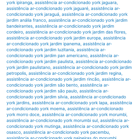
york ipiranga
,
assistência ar-condicionado york jaguara
,
assistência ar-condicionado york jaguaré
,
assistência ar-
condicionado york jaraguá
,
assistência ar-condicionado york
jardim anália franco
,
assistência ar-condicionado york jardim
bandeirantes
,
assistência ar-condicionado york jardim
cordeiro
,
assistência ar-condicionado york jardim das flores
,
assistência ar-condicionado york jardim europa
,
assistência
ar-condicionado york jardim ipanema
,
assistência ar-
condicionado york jardim luzitania
,
assistência ar-
condicionado york jardim pan americano
,
assistência ar-
condicionado york jardim paulista
,
assistência ar-condicionado
york jardim paulistano
,
assistência ar-condicionado york jardim
petropolis
,
assistência ar-condicionado york jardim regina
,
assistência ar-condicionado york jardim rincão
,
assistência ar-
condicionado york jardim são bento
,
assistência ar-
condicionado york jardim são paulo
,
assistência ar-
condicionado york jardim silvia
,
assistência ar-condicionado
york jardins
,
assistência ar-condicionado york lapa
,
assistência
ar-condicionado york moema
,
assistência ar-condicionado
york morro doce
,
assistência ar-condicionado york morumbi
,
assistência ar-condicionado york morumbi sul
,
assistência ar-
condicionado york mutinga
,
assistência ar-condicionado york
osasco
,
assistência ar-condicionado york pacembu
,
assistência ar-condicionado york paineiras do morumbi
,