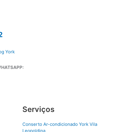
2
og York
WHATSAPP:
Serviços
Conserto Ar-condicionado York Vila
Leopoldina