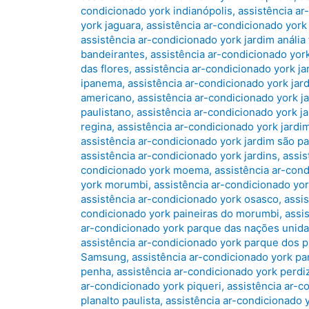
condicionado york indianópolis
,
assistência ar
york jaguara
,
assistência ar-condicionado york
assistência ar-condicionado york jardim anália
bandeirantes
,
assistência ar-condicionado york
das flores
,
assistência ar-condicionado york j
ipanema
,
assistência ar-condicionado york jard
americano
,
assistência ar-condicionado york ja
paulistano
,
assistência ar-condicionado york ja
regina
,
assistência ar-condicionado york jardi
assistência ar-condicionado york jardim são p
assistência ar-condicionado york jardins
,
assis
condicionado york moema
,
assistência ar-con
york morumbi
,
assistência ar-condicionado yo
assistência ar-condicionado york osasco
,
assi
condicionado york paineiras do morumbi
,
assi
ar-condicionado york parque das nações unid
assistência ar-condicionado york parque dos p
Samsung
,
assistência ar-condicionado york p
penha
,
assistência ar-condicionado york perdi
ar-condicionado york piqueri
,
assistência ar-c
planalto paulista
,
assistência ar-condicionado