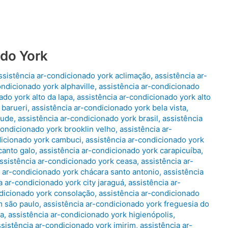
ado York
ssistência ar-condicionado york aclimação
,
assistência ar-
ondicionado york alphaville
,
assistência ar-condicionado
ado york alto da lapa
,
assistência ar-condicionado york alto
 barueri
,
assistência ar-condicionado york bela vista
,
áude
,
assistência ar-condicionado york brasil
,
assistência
condicionado york brooklin velho
,
assistência ar-
dicionado york cambuci
,
assistência ar-condicionado york
canto galo
,
assistência ar-condicionado york carapicuíba
,
ssistência ar-condicionado york ceasa
,
assistência ar-
a ar-condicionado york chácara santo antonio
,
assistência
a ar-condicionado york city jaraguá
,
assistência ar-
ndicionado york consolação
,
assistência ar-condicionado
m são paulo
,
assistência ar-condicionado york freguesia do
na
,
assistência ar-condicionado york higienópolis
,
ssistência ar-condicionado york imirim
,
assistência ar-