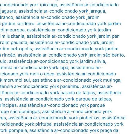
-condicionado york ipiranga
,
assistência ar-condicionado
 jaguaré
,
assistência ar-condicionado york jaraguá
,
 franco
,
assistência ar-condicionado york jardim
 jardim cordeiro
,
assistência ar-condicionado york jardim
ardim europa
,
assistência ar-condicionado york jardim
im luzitania
,
assistência ar-condicionado york jardim pan
rdim paulista
,
assistência ar-condicionado york jardim
rdim petropolis
,
assistência ar-condicionado york jardim
m rincão
,
assistência ar-condicionado york jardim são bento
,
aulo
,
assistência ar-condicionado york jardim silvia
,
tência ar-condicionado york lapa
,
assistência ar-
dicionado york morro doce
,
assistência ar-condicionado
rk morumbi sul
,
assistência ar-condicionado york mutinga
,
stência ar-condicionado york pacembu
,
assistência ar-
stência ar-condicionado york parada de taipas
,
assistência
as
,
assistência ar-condicionado york parque de taipas
,
ríncipes
,
assistência ar-condicionado york parque
arque são domingos
,
assistência ar-condicionado york
zes
,
assistência ar-condicionado york pinheiros
,
assistência
ondicionado york pirituba
,
assistência ar-condicionado york
 york pompeia
,
assistência ar-condicionado york praça da