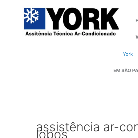
Ir
para
o
F
conteúdo
York
EM SÃO PA
assistência ar-con
lobos