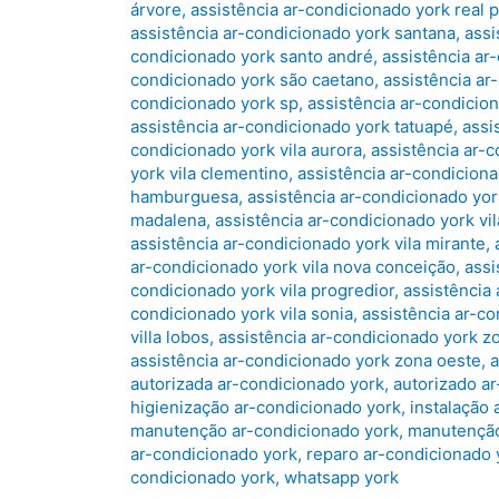
árvore
,
assistência ar-condicionado york real 
assistência ar-condicionado york santana
,
assi
condicionado york santo andré
,
assistência ar
condicionado york são caetano
,
assistência ar
condicionado york sp
,
assistência ar-condicion
assistência ar-condicionado york tatuapé
,
assi
condicionado york vila aurora
,
assistência ar-
york vila clementino
,
assistência ar-condicionad
hamburguesa
,
assistência ar-condicionado york
madalena
,
assistência ar-condicionado york vil
assistência ar-condicionado york vila mirante
,
ar-condicionado york vila nova conceição
,
assi
condicionado york vila progredior
,
assistência
condicionado york vila sonia
,
assistência ar-co
villa lobos
,
assistência ar-condicionado york z
assistência ar-condicionado york zona oeste
,
a
autorizada ar-condicionado york
,
autorizado a
higienização ar-condicionado york
,
instalação 
manutenção ar-condicionado york
,
manutenção
ar-condicionado york
,
reparo ar-condicionado 
condicionado york
,
whatsapp york