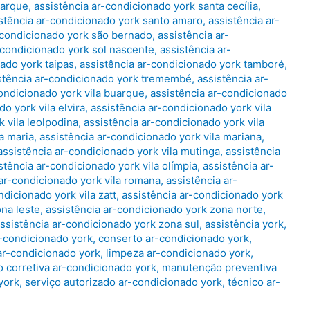
parque
,
assistência ar-condicionado york santa cecília
,
stência ar-condicionado york santo amaro
,
assistência ar-
-condicionado york são bernado
,
assistência ar-
-condicionado york sol nascente
,
assistência ar-
ado york taipas
,
assistência ar-condicionado york tamboré
,
stência ar-condicionado york tremembé
,
assistência ar-
condicionado york vila buarque
,
assistência ar-condicionado
o york vila elvira
,
assistência ar-condicionado york vila
 vila leolpodina
,
assistência ar-condicionado york vila
a maria
,
assistência ar-condicionado york vila mariana
,
assistência ar-condicionado york vila mutinga
,
assistência
stência ar-condicionado york vila olímpia
,
assistência ar-
 ar-condicionado york vila romana
,
assistência ar-
ndicionado york vila zatt
,
assistência ar-condicionado york
ona leste
,
assistência ar-condicionado york zona norte
,
ssistência ar-condicionado york zona sul
,
assistência york
,
r-condicionado york
,
conserto ar-condicionado york
,
ar-condicionado york
,
limpeza ar-condicionado york
,
 corretiva ar-condicionado york
,
manutenção preventiva
york
,
serviço autorizado ar-condicionado york
,
técnico ar-