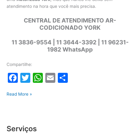
atendimento na hora que você mais precisa.
CENTRAL DE ATENDIMENTO AR-
CODICIONADO YORK
11 3836-9554 | 11 3644-3392 | 11 96231-
1982 WhatsApp
Compartilhe:
F
T
W
E
S
a
w
h
m
h
Assistência
c
itt
at
ai
ar
Read More »
Ar-
e
er
s
l
e
condicionado
b
A
York
o
p
Serviços
o
p