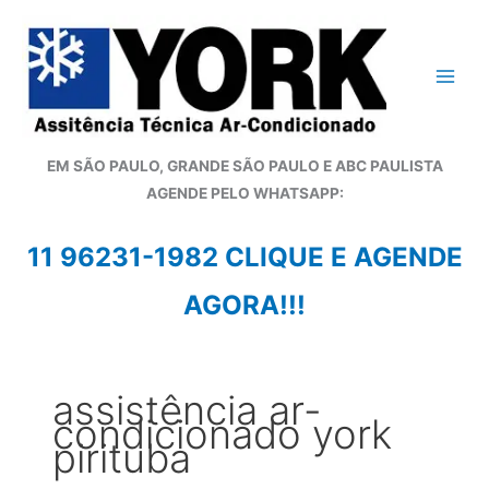
Ir
para
o
conteúdo
EM SÃO PAULO, GRANDE SÃO PAULO E ABC PAULISTA
A
GENDE PELO WHATSAPP:
11 96231-1982 CLIQUE E AGENDE
AGORA!!!
assistência ar-
condicionado york
pirituba