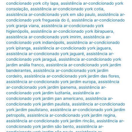
condicionado york city lapa
,
assistência ar-condicionado york
consolação
,
assistência ar-condicionado york cotia
,
assistência ar-condicionado york em são paulo
,
assistência ar-
condicionado york freguesia do ó
,
assistência ar-condicionado
york granja viana
,
assistência ar-condicionado york
higienópolis
,
assistência ar-condicionado york ibirapuera
,
assistência ar-condicionado york imirim
,
assistência ar-
condicionado york indianópolis
,
assistência ar-condicionado
york ipiranga
,
assistência ar-condicionado york jaguara
,
assistência ar-condicionado york jaguaré
,
assistência ar-
condicionado york jaraguá
,
assistência ar-condicionado york
jardim anália franco
,
assistência ar-condicionado york jardim
bandeirantes
,
assistência ar-condicionado york jardim
cordeiro
,
assistência ar-condicionado york jardim das flores
,
assistência ar-condicionado york jardim europa
,
assistência
ar-condicionado york jardim ipanema
,
assistência ar-
condicionado york jardim luzitania
,
assistência ar-
condicionado york jardim pan americano
,
assistência ar-
condicionado york jardim paulista
,
assistência ar-condicionado
york jardim paulistano
,
assistência ar-condicionado york jardim
petropolis
,
assistência ar-condicionado york jardim regina
,
assistência ar-condicionado york jardim rincão
,
assistência ar-
condicionado york jardim são bento
,
assistência ar-