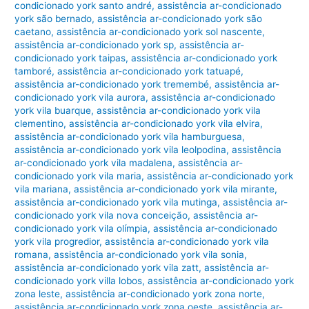
condicionado york santo andré
,
assistência ar-condicionado
york são bernado
,
assistência ar-condicionado york são
caetano
,
assistência ar-condicionado york sol nascente
,
assistência ar-condicionado york sp
,
assistência ar-
condicionado york taipas
,
assistência ar-condicionado york
tamboré
,
assistência ar-condicionado york tatuapé
,
assistência ar-condicionado york tremembé
,
assistência ar-
condicionado york vila aurora
,
assistência ar-condicionado
york vila buarque
,
assistência ar-condicionado york vila
clementino
,
assistência ar-condicionado york vila elvira
,
assistência ar-condicionado york vila hamburguesa
,
assistência ar-condicionado york vila leolpodina
,
assistência
ar-condicionado york vila madalena
,
assistência ar-
condicionado york vila maria
,
assistência ar-condicionado york
vila mariana
,
assistência ar-condicionado york vila mirante
,
assistência ar-condicionado york vila mutinga
,
assistência ar-
condicionado york vila nova conceição
,
assistência ar-
condicionado york vila olímpia
,
assistência ar-condicionado
york vila progredior
,
assistência ar-condicionado york vila
romana
,
assistência ar-condicionado york vila sonia
,
assistência ar-condicionado york vila zatt
,
assistência ar-
condicionado york villa lobos
,
assistência ar-condicionado york
zona leste
,
assistência ar-condicionado york zona norte
,
assistência ar-condicionado york zona oeste
,
assistência ar-