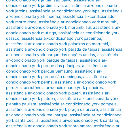
condicionado york jardim são paulo
,
assistência ar-
condicionado york jardim silvia
,
assistência ar-condicionado
york jardins
,
assistência ar-condicionado york lapa
,
assistência
ar-condicionado york moema
,
assistência ar-condicionado
york morro doce
,
assistência ar-condicionado york morumbi
,
assistência ar-condicionado york morumbi sul
,
assistência ar-
condicionado york mutinga
,
assistência ar-condicionado york
osasco
,
assistência ar-condicionado york pacembu
,
assistência ar-condicionado york paineiras do morumbi
,
assistência ar-condicionado york parada de taipas
,
assistência
ar-condicionado york parque das nações unidas
,
assistência
ar-condicionado york parque de taipas
,
assistência ar-
condicionado york parque dos príncipes
,
assistência ar-
condicionado york parque Samsung
,
assistência ar-
condicionado york parque são domingos
,
assistência ar-
condicionado york penha
,
assistência ar-condicionado york
perdizes
,
assistência ar-condicionado york pinheiros
,
assistência ar-condicionado york piqueri
,
assistência ar-
condicionado york pirituba
,
assistência ar-condicionado york
planalto paulista
,
assistência ar-condicionado york pompeia
,
assistência ar-condicionado york praça da árvore
,
assistência
ar-condicionado york real parque
,
assistência ar-condicionado
york santa cecília
,
assistência ar-condicionado york santana
,
assistência ar-condicionado york santo amaro
,
assistência ar-