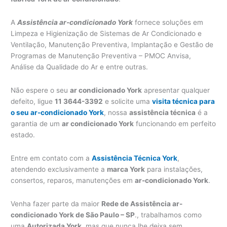
A
Assistência ar-condicionado York
fornece soluções em
Limpeza e Higienização de Sistemas de Ar Condicionado e
Ventilação, Manutenção Preventiva, Implantação e Gestão de
Programas de Manutenção Preventiva – PMOC Anvisa,
Análise da Qualidade do Ar e entre outras.
Não espere o seu
ar condicionado York
apresentar qualquer
defeito, ligue
11 3644-3392
e solicite uma
visita técnica para
o seu ar-condicionado York
, nossa
assistência técnica
é a
garantia de um
ar condicionado York
funcionando em perfeito
estado.
Entre em contato com a
Assistência Técnica York
,
atendendo exclusivamente a
marca York
para instalações,
consertos, reparos, manutenções em
ar-condicionado York
.
Venha fazer parte da maior
Rede de Assistência ar-
condicionado York de São Paulo – SP
., trabalhamos como
uma
Autorizada York
, mas que nunca lhe deixa sem