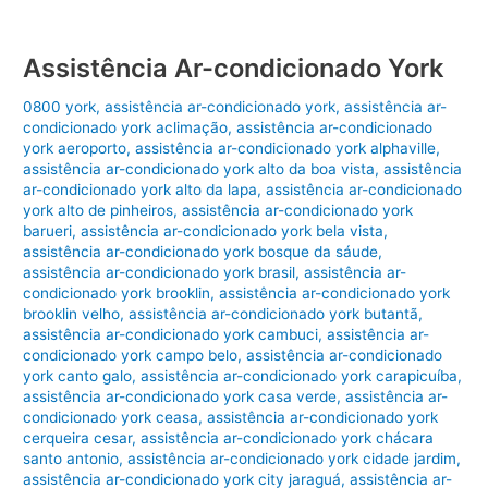
Assistência Ar-condicionado York
0800 york
,
assistência ar-condicionado york
,
assistência ar-
condicionado york aclimação
,
assistência ar-condicionado
york aeroporto
,
assistência ar-condicionado york alphaville
,
assistência ar-condicionado york alto da boa vista
,
assistência
ar-condicionado york alto da lapa
,
assistência ar-condicionado
york alto de pinheiros
,
assistência ar-condicionado york
barueri
,
assistência ar-condicionado york bela vista
,
assistência ar-condicionado york bosque da sáude
,
assistência ar-condicionado york brasil
,
assistência ar-
condicionado york brooklin
,
assistência ar-condicionado york
brooklin velho
,
assistência ar-condicionado york butantã
,
assistência ar-condicionado york cambuci
,
assistência ar-
condicionado york campo belo
,
assistência ar-condicionado
york canto galo
,
assistência ar-condicionado york carapicuíba
,
assistência ar-condicionado york casa verde
,
assistência ar-
condicionado york ceasa
,
assistência ar-condicionado york
cerqueira cesar
,
assistência ar-condicionado york chácara
santo antonio
,
assistência ar-condicionado york cidade jardim
,
assistência ar-condicionado york city jaraguá
,
assistência ar-