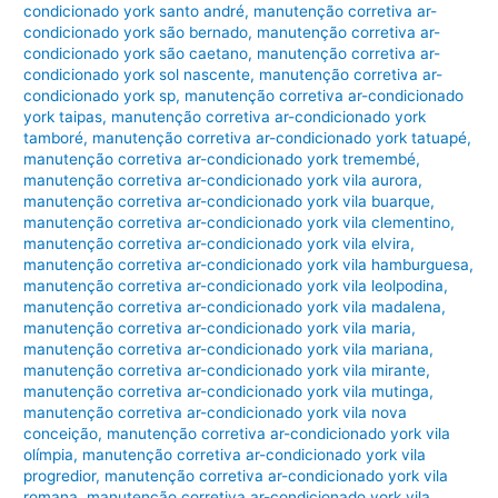
condicionado york santo andré
,
manutenção corretiva ar-
condicionado york são bernado
,
manutenção corretiva ar-
condicionado york são caetano
,
manutenção corretiva ar-
condicionado york sol nascente
,
manutenção corretiva ar-
condicionado york sp
,
manutenção corretiva ar-condicionado
york taipas
,
manutenção corretiva ar-condicionado york
tamboré
,
manutenção corretiva ar-condicionado york tatuapé
,
manutenção corretiva ar-condicionado york tremembé
,
manutenção corretiva ar-condicionado york vila aurora
,
manutenção corretiva ar-condicionado york vila buarque
,
manutenção corretiva ar-condicionado york vila clementino
,
manutenção corretiva ar-condicionado york vila elvira
,
manutenção corretiva ar-condicionado york vila hamburguesa
,
manutenção corretiva ar-condicionado york vila leolpodina
,
manutenção corretiva ar-condicionado york vila madalena
,
manutenção corretiva ar-condicionado york vila maria
,
manutenção corretiva ar-condicionado york vila mariana
,
manutenção corretiva ar-condicionado york vila mirante
,
manutenção corretiva ar-condicionado york vila mutinga
,
manutenção corretiva ar-condicionado york vila nova
conceição
,
manutenção corretiva ar-condicionado york vila
olímpia
,
manutenção corretiva ar-condicionado york vila
progredior
,
manutenção corretiva ar-condicionado york vila
romana
,
manutenção corretiva ar-condicionado york vila