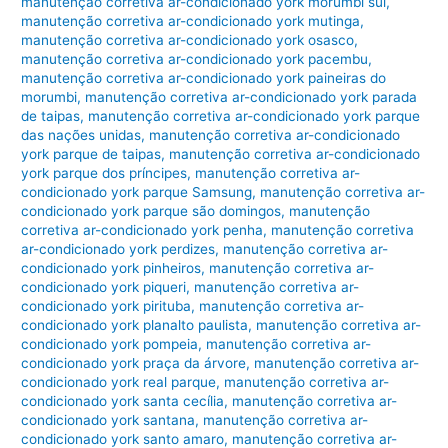
manutenção corretiva ar-condicionado york morumbi sul
,
manutenção corretiva ar-condicionado york mutinga
,
manutenção corretiva ar-condicionado york osasco
,
manutenção corretiva ar-condicionado york pacembu
,
manutenção corretiva ar-condicionado york paineiras do
morumbi
,
manutenção corretiva ar-condicionado york parada
de taipas
,
manutenção corretiva ar-condicionado york parque
das nações unidas
,
manutenção corretiva ar-condicionado
york parque de taipas
,
manutenção corretiva ar-condicionado
york parque dos príncipes
,
manutenção corretiva ar-
condicionado york parque Samsung
,
manutenção corretiva ar-
condicionado york parque são domingos
,
manutenção
corretiva ar-condicionado york penha
,
manutenção corretiva
ar-condicionado york perdizes
,
manutenção corretiva ar-
condicionado york pinheiros
,
manutenção corretiva ar-
condicionado york piqueri
,
manutenção corretiva ar-
condicionado york pirituba
,
manutenção corretiva ar-
condicionado york planalto paulista
,
manutenção corretiva ar-
condicionado york pompeia
,
manutenção corretiva ar-
condicionado york praça da árvore
,
manutenção corretiva ar-
condicionado york real parque
,
manutenção corretiva ar-
condicionado york santa cecília
,
manutenção corretiva ar-
condicionado york santana
,
manutenção corretiva ar-
condicionado york santo amaro
,
manutenção corretiva ar-