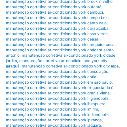
manutenção corretiva ar-condicionado york brooklin velho
,
manutenção corretiva ar-condicionado york butantã
,
manutenção corretiva ar-condicionado york cambuci
,
manutenção corretiva ar-condicionado york campo belo
,
manutenção corretiva ar-condicionado york canto galo
,
manutenção corretiva ar-condicionado york carapicuíba
,
manutenção corretiva ar-condicionado york casa verde
,
manutenção corretiva ar-condicionado york ceasa
,
manutenção corretiva ar-condicionado york cerqueira cesar
,
manutenção corretiva ar-condicionado york chácara santo
antonio
,
manutenção corretiva ar-condicionado york cidade
jardim
,
manutenção corretiva ar-condicionado york city
jaraguá
,
manutenção corretiva ar-condicionado york city lapa
,
manutenção corretiva ar-condicionado york consolação
,
manutenção corretiva ar-condicionado york cotia
,
manutenção corretiva ar-condicionado york em são paulo
,
manutenção corretiva ar-condicionado york freguesia do ó
,
manutenção corretiva ar-condicionado york granja viana
,
manutenção corretiva ar-condicionado york higienópolis
,
manutenção corretiva ar-condicionado york ibirapuera
,
manutenção corretiva ar-condicionado york imirim
,
manutenção corretiva ar-condicionado york indianópolis
,
manutenção corretiva ar-condicionado york ipiranga
,
manutenção corretiva ar-condicionado york jaguara
,