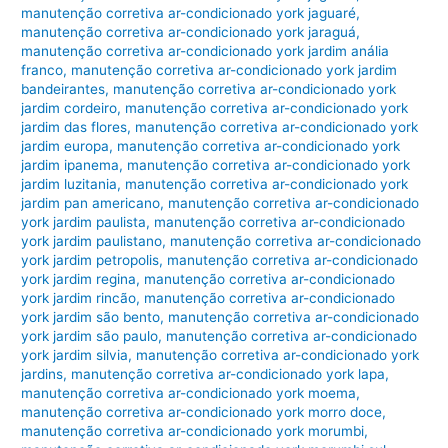
manutenção corretiva ar-condicionado york jaguaré
,
manutenção corretiva ar-condicionado york jaraguá
,
manutenção corretiva ar-condicionado york jardim anália
franco
,
manutenção corretiva ar-condicionado york jardim
bandeirantes
,
manutenção corretiva ar-condicionado york
jardim cordeiro
,
manutenção corretiva ar-condicionado york
jardim das flores
,
manutenção corretiva ar-condicionado york
jardim europa
,
manutenção corretiva ar-condicionado york
jardim ipanema
,
manutenção corretiva ar-condicionado york
jardim luzitania
,
manutenção corretiva ar-condicionado york
jardim pan americano
,
manutenção corretiva ar-condicionado
york jardim paulista
,
manutenção corretiva ar-condicionado
york jardim paulistano
,
manutenção corretiva ar-condicionado
york jardim petropolis
,
manutenção corretiva ar-condicionado
york jardim regina
,
manutenção corretiva ar-condicionado
york jardim rincão
,
manutenção corretiva ar-condicionado
york jardim são bento
,
manutenção corretiva ar-condicionado
york jardim são paulo
,
manutenção corretiva ar-condicionado
york jardim silvia
,
manutenção corretiva ar-condicionado york
jardins
,
manutenção corretiva ar-condicionado york lapa
,
manutenção corretiva ar-condicionado york moema
,
manutenção corretiva ar-condicionado york morro doce
,
manutenção corretiva ar-condicionado york morumbi
,