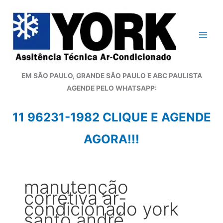
Ir
para
o
conteúdo
EM SÃO PAULO, GRANDE SÃO PAULO E ABC PAULISTA
A
GENDE PELO WHATSAPP:
11 96231-1982 CLIQUE E AGENDE
AGORA!!!
manutenção
corretiva ar-
condicionado york
santo andré