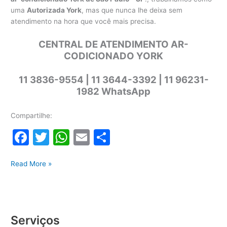
uma
Autorizada York
, mas que nunca lhe deixa sem
atendimento na hora que você mais precisa.
CENTRAL DE ATENDIMENTO AR-
CODICIONADO YORK
11 3836-9554 | 11 3644-3392 | 11 96231-
1982 WhatsApp
Compartilhe:
F
T
W
E
S
a
w
h
m
h
Manutenção
c
itt
at
ai
ar
Read More »
corretiva
e
er
s
l
e
ar-
b
A
condicionado
York
o
p
Serviços