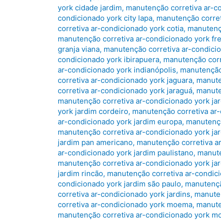
york cidade jardim
,
manutenção corretiva ar-co
condicionado york city lapa
,
manutenção corret
corretiva ar-condicionado york cotia
,
manutençã
manutenção corretiva ar-condicionado york fr
granja viana
,
manutenção corretiva ar-condicio
condicionado york ibirapuera
,
manutenção corr
ar-condicionado york indianópolis
,
manutenção 
corretiva ar-condicionado york jaguara
,
manute
corretiva ar-condicionado york jaraguá
,
manute
manutenção corretiva ar-condicionado york ja
york jardim cordeiro
,
manutenção corretiva ar-
ar-condicionado york jardim europa
,
manutençã
manutenção corretiva ar-condicionado york jar
jardim pan americano
,
manutenção corretiva ar
ar-condicionado york jardim paulistano
,
manute
manutenção corretiva ar-condicionado york ja
jardim rincão
,
manutenção corretiva ar-condici
condicionado york jardim são paulo
,
manutenção
corretiva ar-condicionado york jardins
,
manuten
corretiva ar-condicionado york moema
,
manute
manutenção corretiva ar-condicionado york m