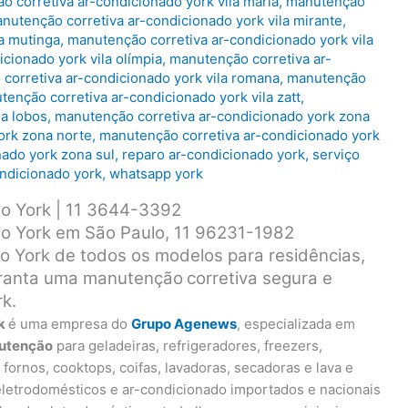
 corretiva ar-condicionado york vila maria
,
manutenção
nutenção corretiva ar-condicionado york vila mirante
,
a mutinga
,
manutenção corretiva ar-condicionado york vila
cionado york vila olímpia
,
manutenção corretiva ar-
corretiva ar-condicionado york vila romana
,
manutenção
enção corretiva ar-condicionado york vila zatt
,
la lobos
,
manutenção corretiva ar-condicionado york zona
ork zona norte
,
manutenção corretiva ar-condicionado york
ado york zona sul
,
reparo ar-condicionado york
,
serviço
ondicionado york
,
whatsapp york
do York | 11 3644-3392
do York em São Paulo, 11 96231-1982
o York de todos os modelos para residências,
garanta uma manutenção
corretiva segura e
rk.
rk
é uma empresa do
Grupo Agenews
, especializada em
utenção
para geladeiras, refrigeradores, freezers,
, fornos, cooktops, coifas, lavadoras, secadoras e lava e
eletrodomésticos e ar-condicionado importados e nacionais