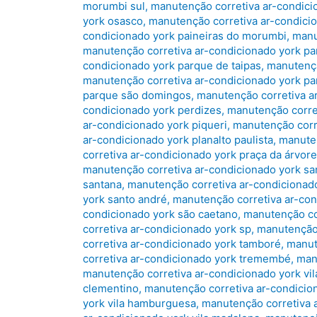
morumbi sul
,
manutenção corretiva ar-condici
york osasco
,
manutenção corretiva ar-condic
condicionado york paineiras do morumbi
,
manu
manutenção corretiva ar-condicionado york p
condicionado york parque de taipas
,
manutençã
manutenção corretiva ar-condicionado york 
parque são domingos
,
manutenção corretiva a
condicionado york perdizes
,
manutenção corret
ar-condicionado york piqueri
,
manutenção corre
ar-condicionado york planalto paulista
,
manuten
corretiva ar-condicionado york praça da árvore
manutenção corretiva ar-condicionado york san
santana
,
manutenção corretiva ar-condicionad
york santo andré
,
manutenção corretiva ar-con
condicionado york são caetano
,
manutenção co
corretiva ar-condicionado york sp
,
manutenção 
corretiva ar-condicionado york tamboré
,
manut
corretiva ar-condicionado york tremembé
,
man
manutenção corretiva ar-condicionado york vi
clementino
,
manutenção corretiva ar-condiciona
york vila hamburguesa
,
manutenção corretiva a