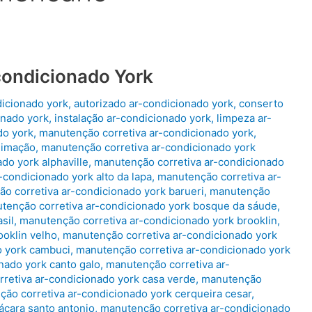
condicionado York
dicionado york
,
autorizado ar-condicionado york
,
conserto
onado york
,
instalação ar-condicionado york
,
limpeza ar-
do york
,
manutenção corretiva ar-condicionado york
,
limação
,
manutenção corretiva ar-condicionado york
do york alphaville
,
manutenção corretiva ar-condicionado
-condicionado york alto da lapa
,
manutenção corretiva ar-
o corretiva ar-condicionado york barueri
,
manutenção
tenção corretiva ar-condicionado york bosque da sáude
,
sil
,
manutenção corretiva ar-condicionado york brooklin
,
ooklin velho
,
manutenção corretiva ar-condicionado york
o york cambuci
,
manutenção corretiva ar-condicionado york
nado york canto galo
,
manutenção corretiva ar-
retiva ar-condicionado york casa verde
,
manutenção
ão corretiva ar-condicionado york cerqueira cesar
,
ácara santo antonio
,
manutenção corretiva ar-condicionado