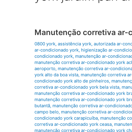
Manutenção corretiva ar-
0800 york
,
assistência york
,
autorizada ar-con
ar-condicionado york
,
higienização ar-condici
condicionado york
,
manutenção ar-condiciona
manutenção corretiva ar-condicionado york ac
aeroporto
,
manutenção corretiva ar-condiciona
york alto da boa vista
,
manutenção corretiva ar
condicionado york alto de pinheiros
,
manutençã
corretiva ar-condicionado york bela vista
,
manu
manutenção corretiva ar-condicionado york bra
manutenção corretiva ar-condicionado york br
butantã
,
manutenção corretiva ar-condicionad
campo belo
,
manutenção corretiva ar-condicio
condicionado york carapicuíba
,
manutenção cor
corretiva ar-condicionado york ceasa
,
manutenç
manutenção corretiva ar-condicionado york ch