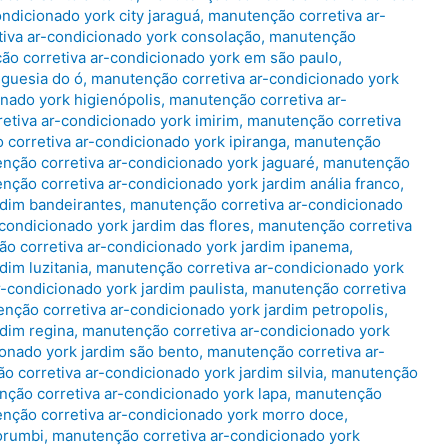
ndicionado york city jaraguá
,
manutenção corretiva ar-
iva ar-condicionado york consolação
,
manutenção
o corretiva ar-condicionado york em são paulo
,
eguesia do ó
,
manutenção corretiva ar-condicionado york
nado york higienópolis
,
manutenção corretiva ar-
etiva ar-condicionado york imirim
,
manutenção corretiva
corretiva ar-condicionado york ipiranga
,
manutenção
nção corretiva ar-condicionado york jaguaré
,
manutenção
nção corretiva ar-condicionado york jardim anália franco
,
rdim bandeirantes
,
manutenção corretiva ar-condicionado
condicionado york jardim das flores
,
manutenção corretiva
o corretiva ar-condicionado york jardim ipanema
,
dim luzitania
,
manutenção corretiva ar-condicionado york
-condicionado york jardim paulista
,
manutenção corretiva
nção corretiva ar-condicionado york jardim petropolis
,
rdim regina
,
manutenção corretiva ar-condicionado york
onado york jardim são bento
,
manutenção corretiva ar-
 corretiva ar-condicionado york jardim silvia
,
manutenção
ção corretiva ar-condicionado york lapa
,
manutenção
nção corretiva ar-condicionado york morro doce
,
orumbi
,
manutenção corretiva ar-condicionado york