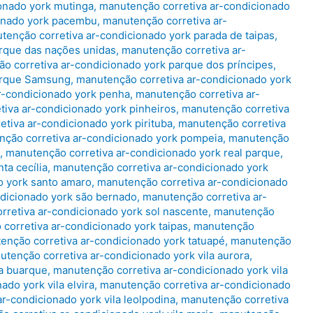
onado york mutinga
,
manutenção corretiva ar-condicionado
ionado york pacembu
,
manutenção corretiva ar-
tenção corretiva ar-condicionado york parada de taipas
,
arque das nações unidas
,
manutenção corretiva ar-
o corretiva ar-condicionado york parque dos príncipes
,
parque Samsung
,
manutenção corretiva ar-condicionado york
r-condicionado york penha
,
manutenção corretiva ar-
iva ar-condicionado york pinheiros
,
manutenção corretiva
tiva ar-condicionado york pirituba
,
manutenção corretiva
ção corretiva ar-condicionado york pompeia
,
manutenção
,
manutenção corretiva ar-condicionado york real parque
,
ta cecília
,
manutenção corretiva ar-condicionado york
o york santo amaro
,
manutenção corretiva ar-condicionado
dicionado york são bernado
,
manutenção corretiva ar-
rretiva ar-condicionado york sol nascente
,
manutenção
corretiva ar-condicionado york taipas
,
manutenção
enção corretiva ar-condicionado york tatuapé
,
manutenção
utenção corretiva ar-condicionado york vila aurora
,
la buarque
,
manutenção corretiva ar-condicionado york vila
do york vila elvira
,
manutenção corretiva ar-condicionado
r-condicionado york vila leolpodina
,
manutenção corretiva