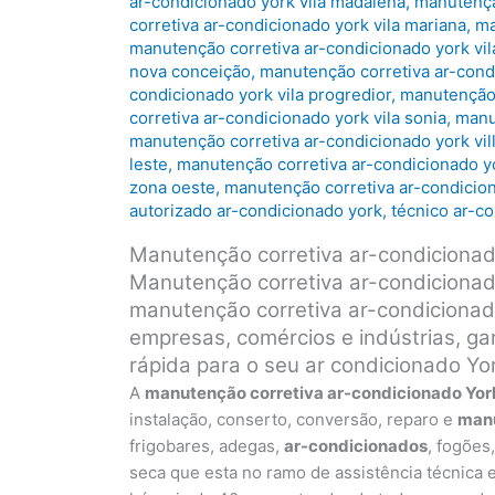
ar-condicionado york vila madalena
,
manutenção
corretiva ar-condicionado york vila mariana
,
ma
manutenção corretiva ar-condicionado york vil
nova conceição
,
manutenção corretiva ar-condi
condicionado york vila progredior
,
manutenção 
corretiva ar-condicionado york vila sonia
,
manut
manutenção corretiva ar-condicionado york vil
leste
,
manutenção corretiva ar-condicionado y
zona oeste
,
manutenção corretiva ar-condicion
autorizado ar-condicionado york
,
técnico ar-c
Manutenção corretiva ar-condiciona
Manutenção corretiva ar-condiciona
manutenção corretiva ar-condicionad
empresas, comércios e indústrias, 
rápida para o seu ar condicionado Yo
A
manutenção corretiva ar-condicionado Yo
instalação, conserto, conversão, reparo e
man
frigobares, adegas,
ar-condicionados
, fogões
seca que esta no ramo de assistência técnica 