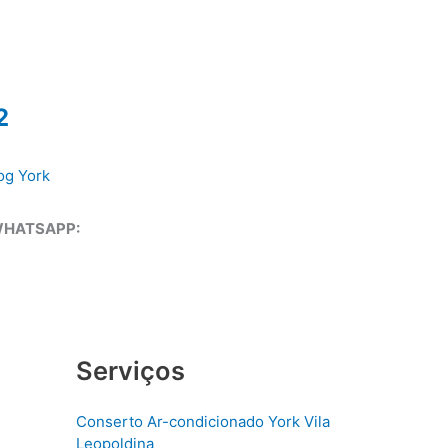
2
og York
WHATSAPP:
Serviços
Conserto Ar-condicionado York Vila
Leopoldina