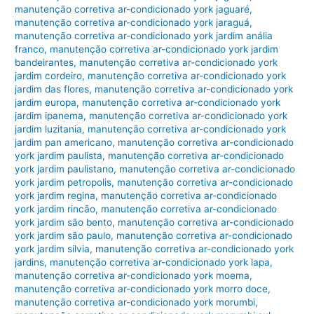
manutenção corretiva ar-condicionado york jaguaré
,
manutenção corretiva ar-condicionado york jaraguá
,
manutenção corretiva ar-condicionado york jardim anália
franco
,
manutenção corretiva ar-condicionado york jardim
bandeirantes
,
manutenção corretiva ar-condicionado york
jardim cordeiro
,
manutenção corretiva ar-condicionado york
jardim das flores
,
manutenção corretiva ar-condicionado york
jardim europa
,
manutenção corretiva ar-condicionado york
jardim ipanema
,
manutenção corretiva ar-condicionado york
jardim luzitania
,
manutenção corretiva ar-condicionado york
jardim pan americano
,
manutenção corretiva ar-condicionado
york jardim paulista
,
manutenção corretiva ar-condicionado
york jardim paulistano
,
manutenção corretiva ar-condicionado
york jardim petropolis
,
manutenção corretiva ar-condicionado
york jardim regina
,
manutenção corretiva ar-condicionado
york jardim rincão
,
manutenção corretiva ar-condicionado
york jardim são bento
,
manutenção corretiva ar-condicionado
york jardim são paulo
,
manutenção corretiva ar-condicionado
york jardim silvia
,
manutenção corretiva ar-condicionado york
jardins
,
manutenção corretiva ar-condicionado york lapa
,
manutenção corretiva ar-condicionado york moema
,
manutenção corretiva ar-condicionado york morro doce
,
manutenção corretiva ar-condicionado york morumbi
,