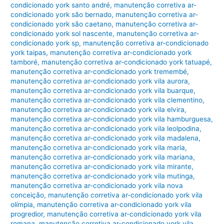
condicionado york santo andré
,
manutenção corretiva ar-
condicionado york são bernado
,
manutenção corretiva ar-
condicionado york são caetano
,
manutenção corretiva ar-
condicionado york sol nascente
,
manutenção corretiva ar-
condicionado york sp
,
manutenção corretiva ar-condicionado
york taipas
,
manutenção corretiva ar-condicionado york
tamboré
,
manutenção corretiva ar-condicionado york tatuapé
,
manutenção corretiva ar-condicionado york tremembé
,
manutenção corretiva ar-condicionado york vila aurora
,
manutenção corretiva ar-condicionado york vila buarque
,
manutenção corretiva ar-condicionado york vila clementino
,
manutenção corretiva ar-condicionado york vila elvira
,
manutenção corretiva ar-condicionado york vila hamburguesa
,
manutenção corretiva ar-condicionado york vila leolpodina
,
manutenção corretiva ar-condicionado york vila madalena
,
manutenção corretiva ar-condicionado york vila maria
,
manutenção corretiva ar-condicionado york vila mariana
,
manutenção corretiva ar-condicionado york vila mirante
,
manutenção corretiva ar-condicionado york vila mutinga
,
manutenção corretiva ar-condicionado york vila nova
conceição
,
manutenção corretiva ar-condicionado york vila
olímpia
,
manutenção corretiva ar-condicionado york vila
progredior
,
manutenção corretiva ar-condicionado york vila
romana
,
manutenção corretiva ar-condicionado york vila