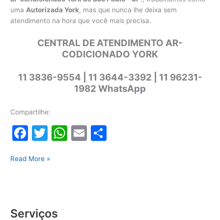
uma
Autorizada York
, mas que nunca lhe deixa sem
atendimento na hora que você mais precisa.
CENTRAL DE ATENDIMENTO AR-
CODICIONADO YORK
11 3836-9554 | 11 3644-3392 | 11 96231-
1982 WhatsApp
Compartilhe:
F
T
W
E
S
a
w
h
m
h
Manutenção
c
itt
at
ai
ar
Read More »
corretiva
e
er
s
l
e
ar-
b
A
condicionado
York
o
p
Serviços