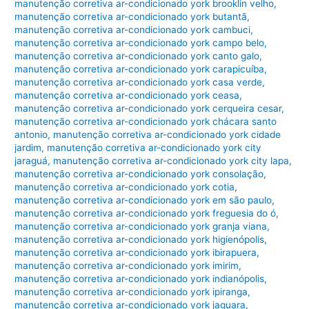
manutenção corretiva ar-condicionado york brooklin velho
,
manutenção corretiva ar-condicionado york butantã
,
manutenção corretiva ar-condicionado york cambuci
,
manutenção corretiva ar-condicionado york campo belo
,
manutenção corretiva ar-condicionado york canto galo
,
manutenção corretiva ar-condicionado york carapicuíba
,
manutenção corretiva ar-condicionado york casa verde
,
manutenção corretiva ar-condicionado york ceasa
,
manutenção corretiva ar-condicionado york cerqueira cesar
,
manutenção corretiva ar-condicionado york chácara santo
antonio
,
manutenção corretiva ar-condicionado york cidade
jardim
,
manutenção corretiva ar-condicionado york city
jaraguá
,
manutenção corretiva ar-condicionado york city lapa
,
manutenção corretiva ar-condicionado york consolação
,
manutenção corretiva ar-condicionado york cotia
,
manutenção corretiva ar-condicionado york em são paulo
,
manutenção corretiva ar-condicionado york freguesia do ó
,
manutenção corretiva ar-condicionado york granja viana
,
manutenção corretiva ar-condicionado york higienópolis
,
manutenção corretiva ar-condicionado york ibirapuera
,
manutenção corretiva ar-condicionado york imirim
,
manutenção corretiva ar-condicionado york indianópolis
,
manutenção corretiva ar-condicionado york ipiranga
,
manutenção corretiva ar-condicionado york jaguara
,