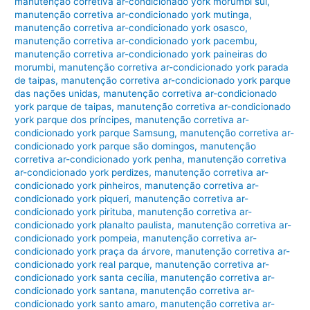
manutenção corretiva ar-condicionado york morumbi sul
,
manutenção corretiva ar-condicionado york mutinga
,
manutenção corretiva ar-condicionado york osasco
,
manutenção corretiva ar-condicionado york pacembu
,
manutenção corretiva ar-condicionado york paineiras do
morumbi
,
manutenção corretiva ar-condicionado york parada
de taipas
,
manutenção corretiva ar-condicionado york parque
das nações unidas
,
manutenção corretiva ar-condicionado
york parque de taipas
,
manutenção corretiva ar-condicionado
york parque dos príncipes
,
manutenção corretiva ar-
condicionado york parque Samsung
,
manutenção corretiva ar-
condicionado york parque são domingos
,
manutenção
corretiva ar-condicionado york penha
,
manutenção corretiva
ar-condicionado york perdizes
,
manutenção corretiva ar-
condicionado york pinheiros
,
manutenção corretiva ar-
condicionado york piqueri
,
manutenção corretiva ar-
condicionado york pirituba
,
manutenção corretiva ar-
condicionado york planalto paulista
,
manutenção corretiva ar-
condicionado york pompeia
,
manutenção corretiva ar-
condicionado york praça da árvore
,
manutenção corretiva ar-
condicionado york real parque
,
manutenção corretiva ar-
condicionado york santa cecília
,
manutenção corretiva ar-
condicionado york santana
,
manutenção corretiva ar-
condicionado york santo amaro
,
manutenção corretiva ar-