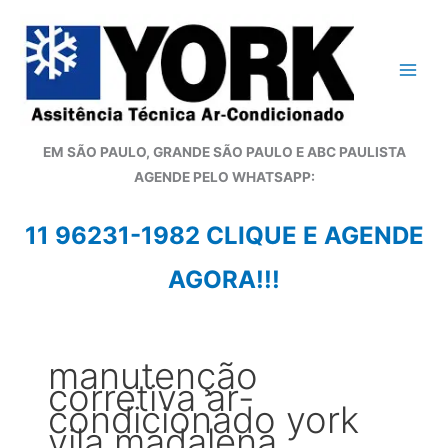
Ir
para
o
conteúdo
EM SÃO PAULO, GRANDE SÃO PAULO E ABC PAULISTA
A
GENDE PELO WHATSAPP:
11 96231-1982 CLIQUE E AGENDE
AGORA!!!
manutenção
corretiva ar-
condicionado york
vila madalena