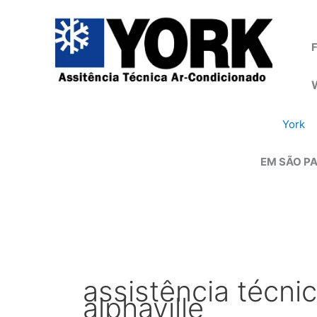
Ir
para
o
F
conteúdo
York
EM SÃO PA
assistência técni
alphaville