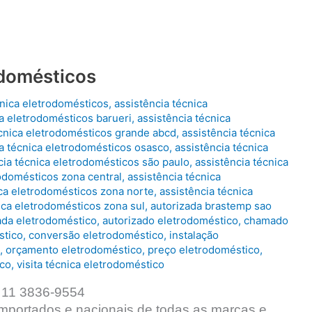
odomésticos
cnica eletrodomésticos
,
assistência técnica
ca eletrodomésticos barueri
,
assistência técnica
écnica eletrodomésticos grande abcd
,
assistência técnica
ia técnica eletrodomésticos osasco
,
assistência técnica
cia técnica eletrodomésticos são paulo
,
assistência técnica
rodomésticos zona central
,
assistência técnica
ica eletrodomésticos zona norte
,
assistência técnica
ica eletrodomésticos zona sul
,
autorizada brastemp sao
ada eletrodoméstico
,
autorizado eletrodoméstico
,
chamado
stico
,
conversão eletrodoméstico
,
instalação
,
orçamento eletrodoméstico
,
preço eletrodoméstico
,
ico
,
visita técnica eletrodoméstico
| 11 3836-9554
importados e nacionais de todas as marcas e