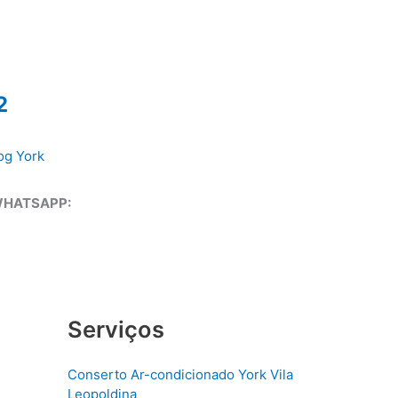
2
og York
WHATSAPP:
Serviços
Conserto Ar-condicionado York Vila
Leopoldina