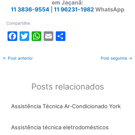
em Jaçanã:
11 3836-9554
|
11 96231-1982
WhatsApp
Compartilhe:
F
T
W
E
S
a
w
h
m
h
c
itt
at
ai
ar
←
Post anterior
Post seguinte
→
e
er
s
l
e
b
A
o
p
Posts relacionados
o
p
k
Assistência Técnica Ar-Condicionado York
Assistência técnica eletrodomésticos