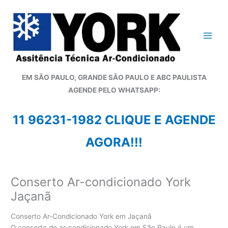
Ir
para
o
conteúdo
EM SÃO PAULO, GRANDE SÃO PAULO E ABC PAULISTA
A
GENDE PELO WHATSAPP:
11 96231-1982 CLIQUE E AGENDE
AGORA!!!
Conserto Ar-condicionado York
Jaçanã
Conserto Ar-Condicionado York em Jaçanã
O conserto de ar-condicionado York em São Paulo é um