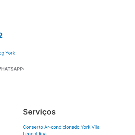
2
og York
WHATSAPP:
Serviços
Conserto Ar-condicionado York Vila
Leopoldina