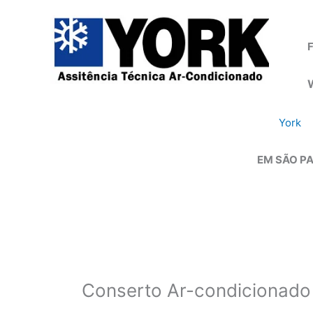
Ir
para
o
F
conteúdo
York
EM SÃO PA
Conserto Ar-condicionado