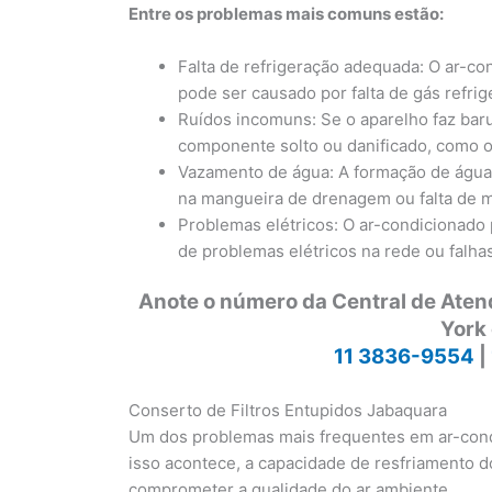
Entre os problemas mais comuns estão:
Falta de refrigeração adequada: O ar-co
pode ser causado por falta de gás refr
Ruídos incomuns: Se o aparelho faz bar
componente solto ou danificado, como o
Vazamento de água: A formação de águ
na mangueira de drenagem ou falta de m
Problemas elétricos: O ar-condicionado 
de problemas elétricos na rede ou falh
Anote o número da Central de Ate
York
11 3836-9554
|
Conserto de Filtros Entupidos Jabaquara
Um dos problemas mais frequentes em ar-condi
isso acontece, a capacidade de resfriamento d
comprometer a qualidade do ar ambiente.