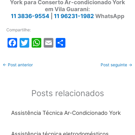
York para Conserto Ar-condicionado York
em Vila Guarani:
11 3836-9554
|
11 96231-1982
WhatsApp
Compartilhe:
F
T
W
E
S
a
w
h
m
h
c
itt
at
ai
ar
←
Post anterior
Post seguinte
→
e
er
s
l
e
b
A
o
p
Posts relacionados
o
p
k
Assistência Técnica Ar-Condicionado York
Assistência técnica eletrodomésticos