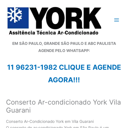
Ir
para
o
conteúdo
EM SÃO PAULO, GRANDE SÃO PAULO E ABC PAULISTA
A
GENDE PELO WHATSAPP:
11 96231-1982 CLIQUE E AGENDE
AGORA!!!
Conserto Ar-condicionado York Vila
Guarani
Conserto Ar-Condicionado York em Vila Guarani
O conserto de ar-condicionado York em São Paulo é um