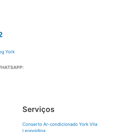
2
og York
WHATSAPP:
Serviços
Conserto Ar-condicionado York Vila
Leopoldina