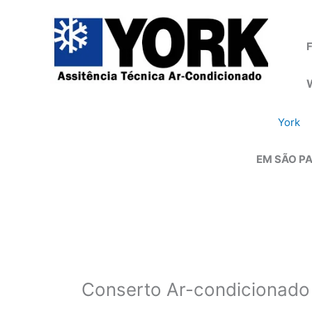
Ir
para
o
F
conteúdo
York
EM SÃO PA
Conserto Ar-condicionado 