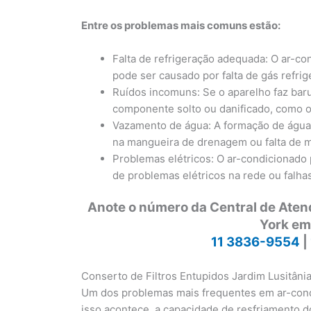
Entre os problemas mais comuns estão:
Falta de refrigeração adequada: O ar-co
pode ser causado por falta de gás refr
Ruídos incomuns: Se o aparelho faz bar
componente solto ou danificado, como o
Vazamento de água: A formação de águ
na mangueira de drenagem ou falta de m
Problemas elétricos: O ar-condicionado 
de problemas elétricos na rede ou falh
Anote o número da Central de Ate
York em
11 3836-9554
|
Conserto de Filtros Entupidos Jardim Lusitâni
Um dos problemas mais frequentes em ar-condi
isso acontece, a capacidade de resfriamento d