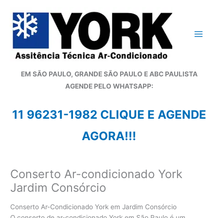
Ir
para
o
conteúdo
EM SÃO PAULO, GRANDE SÃO PAULO E ABC PAULISTA
A
GENDE PELO WHATSAPP:
11 96231-1982 CLIQUE E AGENDE
AGORA!!!
Conserto Ar-condicionado York
Jardim Consórcio
Conserto Ar-Condicionado York em Jardim Consórcio
O conserto de ar-condicionado York em São Paulo é um