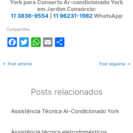
York para Conserto Ar-condicionado York
em Jardim Consórcio:
11 3836-9554
|
11 96231-1982
WhatsApp
Compartilhe:
F
T
W
E
S
a
w
h
m
h
c
itt
at
ai
ar
←
Post anterior
Post seguinte
→
e
er
s
l
e
b
A
o
p
Posts relacionados
o
p
k
Assistência Técnica Ar-Condicionado York
Assistência técnica eletrodomésticos