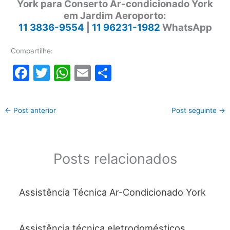
York para Conserto Ar-condicionado York
em Jardim Aeroporto:
11 3836-9554
|
11 96231-1982
WhatsApp
Compartilhe:
F
T
W
E
S
a
w
h
m
h
c
itt
at
ai
ar
←
Post anterior
Post seguinte
→
e
er
s
l
e
b
A
o
p
Posts relacionados
o
p
k
Assistência Técnica Ar-Condicionado York
Assistência técnica eletrodomésticos