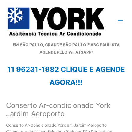
Ir
para
o
conteúdo
EM SÃO PAULO, GRANDE SÃO PAULO E ABC PAULISTA
A
GENDE PELO WHATSAPP:
11 96231-1982 CLIQUE E AGENDE
AGORA!!!
Conserto Ar-condicionado York
Jardim Aeroporto
Conserto Ar-Condicionado York em Jardim Aeroporto
O conserto de ar-condicionado York em São Paulo é um