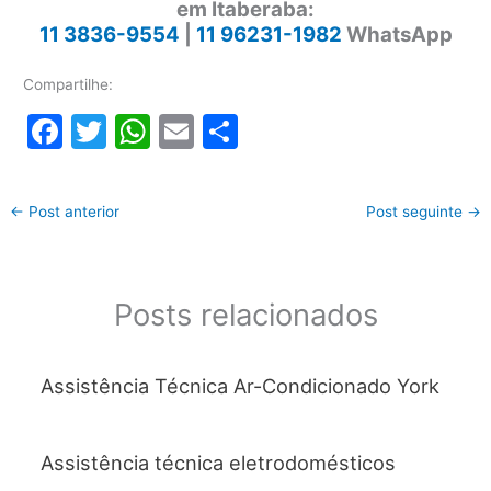
em Itaberaba:
11 3836-9554
|
11 96231-1982
WhatsApp
Compartilhe:
F
T
W
E
S
a
w
h
m
h
c
itt
at
ai
ar
←
Post anterior
Post seguinte
→
e
er
s
l
e
b
A
o
p
Posts relacionados
o
p
k
Assistência Técnica Ar-Condicionado York
Assistência técnica eletrodomésticos