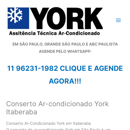
Ir
para
o
conteúdo
EM SÃO PAULO, GRANDE SÃO PAULO E ABC PAULISTA
A
GENDE PELO WHATSAPP:
11 96231-1982 CLIQUE E AGENDE
AGORA!!!
Conserto Ar-condicionado York
Itaberaba
Conserto Ar-Condicionado York em Itaberaba
O conserto de ar-condicionado York em São Paulo é um