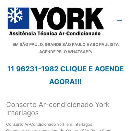
Ir
para
o
conteúdo
EM SÃO PAULO, GRANDE SÃO PAULO E ABC PAULISTA
A
GENDE PELO WHATSAPP:
11 96231-1982 CLIQUE E AGENDE
AGORA!!!
Conserto Ar-condicionado York
Interlagos
Conserto Ar-Condicionado York em Interlagos
O conserto de ar-condicionado York em São Paulo é um