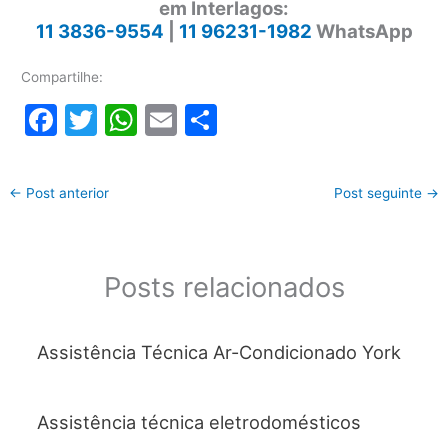
em Interlagos:
11 3836-9554
|
11 96231-1982
WhatsApp
Compartilhe:
F
T
W
E
S
a
w
h
m
h
c
itt
at
ai
ar
←
Post anterior
Post seguinte
→
e
er
s
l
e
b
A
o
p
Posts relacionados
o
p
k
Assistência Técnica Ar-Condicionado York
Assistência técnica eletrodomésticos