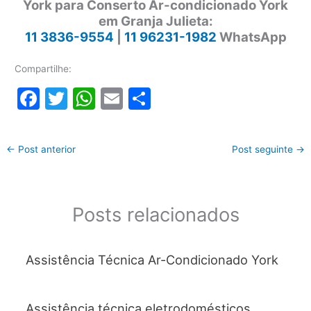
York para Conserto Ar-condicionado York
em Granja Julieta:
11 3836-9554
|
11 96231-1982
WhatsApp
Compartilhe:
F
T
W
E
S
a
w
h
m
h
c
itt
at
ai
ar
←
Post anterior
Post seguinte
→
e
er
s
l
e
b
A
o
p
Posts relacionados
o
p
k
Assistência Técnica Ar-Condicionado York
Assistência técnica eletrodomésticos