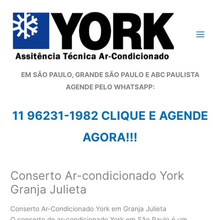
Ir
para
o
conteúdo
EM SÃO PAULO, GRANDE SÃO PAULO E ABC PAULISTA
A
GENDE PELO WHATSAPP:
11 96231-1982 CLIQUE E AGENDE
AGORA!!!
Conserto Ar-condicionado York
Granja Julieta
Conserto Ar-Condicionado York em Granja Julieta
O conserto de ar-condicionado York em São Paulo é um