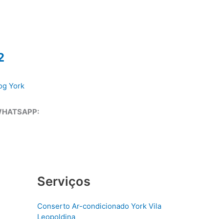
2
og York
WHATSAPP:
Serviços
Conserto Ar-condicionado York Vila
Leopoldina