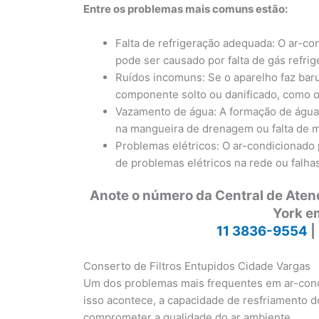
Entre os problemas mais comuns estão:
Falta de refrigeração adequada: O ar-co
pode ser causado por falta de gás refr
Ruídos incomuns: Se o aparelho faz bar
componente solto ou danificado, como o
Vazamento de água: A formação de águ
na mangueira de drenagem ou falta de m
Problemas elétricos: O ar-condicionado 
de problemas elétricos na rede ou falh
Anote o número da Central de Ate
York e
11 3836-9554
|
Conserto de Filtros Entupidos Cidade Vargas
Um dos problemas mais frequentes em ar-condi
isso acontece, a capacidade de resfriamento d
comprometer a qualidade do ar ambiente.