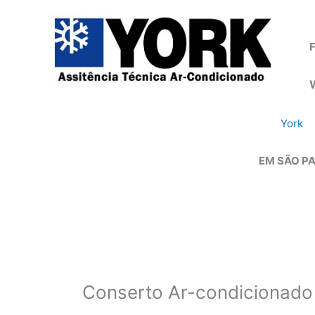
Ir
para
o
F
conteúdo
York
EM SÃO PA
Conserto Ar-condicionado