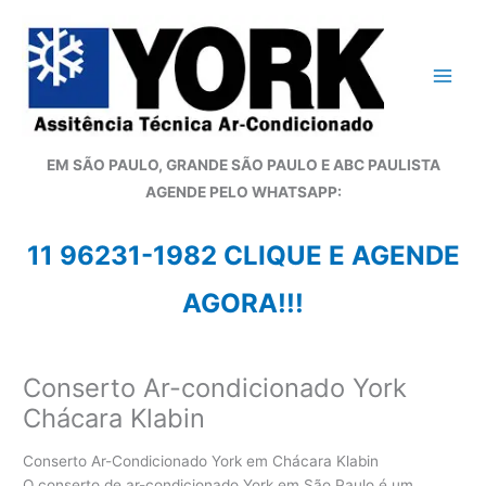
Ir
para
o
conteúdo
EM SÃO PAULO, GRANDE SÃO PAULO E ABC PAULISTA
A
GENDE PELO WHATSAPP:
11 96231-1982 CLIQUE E AGENDE
AGORA!!!
Conserto Ar-condicionado York
Chácara Klabin
Conserto Ar-Condicionado York em Chácara Klabin
O conserto de ar-condicionado York em São Paulo é um