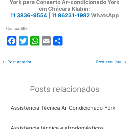
York para Conserto Ar-condicionado York
em Chácara Klabin:
11 3836-9554
|
11 96231-1982
WhatsApp
Compartilhe:
F
T
W
E
S
a
w
h
m
h
c
itt
at
ai
ar
←
Post anterior
Post seguinte
→
e
er
s
l
e
b
A
o
p
Posts relacionados
o
p
k
Assistência Técnica Ar-Condicionado York
Assistência técnica eletrodomésticos