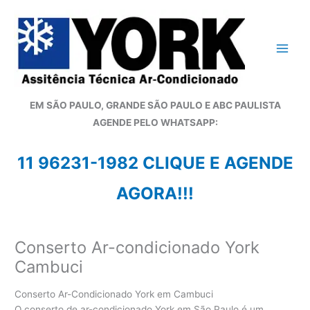
Ir
para
o
conteúdo
EM SÃO PAULO, GRANDE SÃO PAULO E ABC PAULISTA
A
GENDE PELO WHATSAPP:
11 96231-1982 CLIQUE E AGENDE
AGORA!!!
Conserto Ar-condicionado York
Cambuci
Conserto Ar-Condicionado York em Cambuci
O conserto de ar-condicionado York em São Paulo é um