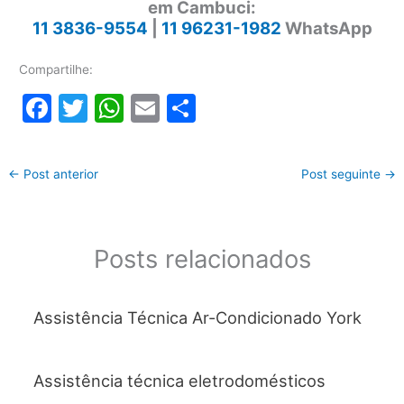
em Cambuci:
11 3836-9554
|
11 96231-1982
WhatsApp
Compartilhe:
F
T
W
E
S
a
w
h
m
h
c
itt
at
ai
ar
←
Post anterior
Post seguinte
→
e
er
s
l
e
b
A
o
p
Posts relacionados
o
p
k
Assistência Técnica Ar-Condicionado York
Assistência técnica eletrodomésticos