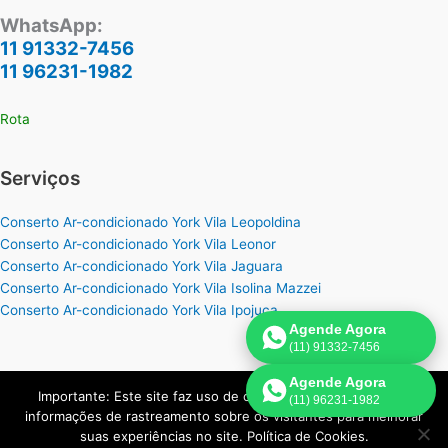
WhatsApp:
11 91332-7456
11 96231-1982
Rota
Serviços
Conserto Ar-condicionado York Vila Leopoldina
Conserto Ar-condicionado York Vila Leonor
Conserto Ar-condicionado York Vila Jaguara
Conserto Ar-condicionado York Vila Isolina Mazzei
Conserto Ar-condicionado York Vila Ipojuca
Agende Agora
(11) 91332-7456
Agende Agora
Importante: Este site faz uso de cookies que podem conter
(11) 96231-1982
Copyright © 2026 York Assistência Ar-Condicionado | Criado por:
informações de rastreamento sobre os visitantes para melhorar
Página de Venda
.
suas experiências no site. Política de Cookies.