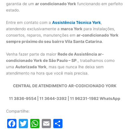
garantia de um
ar condicionado York
funcionando em perfeito
estado.
Entre em contato com a
Assistência Técnica York
,
atendendo exclusivamente a
marca York
para instalações,
consertos, reparos, manutenções em
ar-condicionado York
sempre próximo do seu bairro Vila Santa Catarina
.
Venha fazer parte da maior
Rede de Assistência ar-
condicionado York de São Paulo – SP
., trabalhamos como
uma
Autorizada York
, mas que nunca lhe deixa sem
atendimento na hora que você mais precisa.
CENTRAL DE ATENDIMENTO AR-CODICIONADO YORK
11 3836-9554 | 11 3644-3392 | 11 96231-1982 WhatsApp
Compartilhe:
F
T
W
E
S