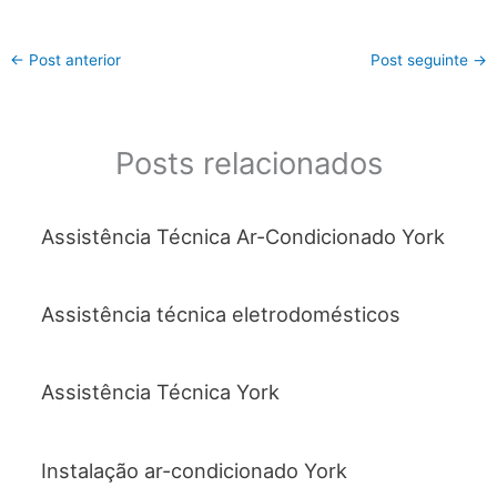
a
w
h
m
h
c
itt
at
ai
ar
←
Post anterior
Post seguinte
→
e
er
s
l
e
b
A
o
p
Posts relacionados
o
p
k
Assistência Técnica Ar-Condicionado York
Assistência técnica eletrodomésticos
Assistência Técnica York
Instalação ar-condicionado York