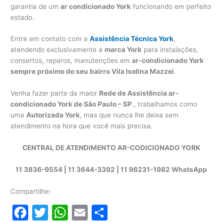
garantia de um
ar condicionado York
funcionando em perfeito
estado.
Entre em contato com a
Assistência Técnica York
,
atendendo exclusivamente a
marca York
para instalações,
consertos, reparos, manutenções em
ar-condicionado York
sempre próximo do seu bairro Vila Isolina Mazzei
.
Venha fazer parte da maior
Rede de Assistência ar-
condicionado York de São Paulo – SP
., trabalhamos como
uma
Autorizada York
, mas que nunca lhe deixa sem
atendimento na hora que você mais precisa.
CENTRAL DE ATENDIMENTO AR-CODICIONADO YORK
11 3836-9554 | 11 3644-3392 | 11 96231-1982 WhatsApp
Compartilhe:
F
T
W
E
S