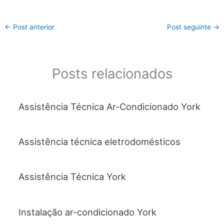
a
w
h
m
h
c
itt
at
ai
ar
←
Post anterior
Post seguinte
→
e
er
s
l
e
b
A
o
p
Posts relacionados
o
p
k
Assistência Técnica Ar-Condicionado York
Assistência técnica eletrodomésticos
Assistência Técnica York
Instalação ar-condicionado York