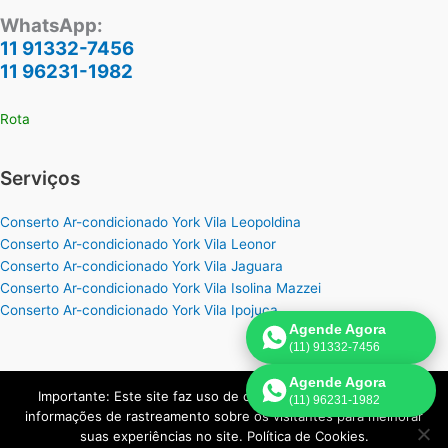
WhatsApp:
11 91332-7456
11 96231-1982
Rota
Serviços
Conserto Ar-condicionado York Vila Leopoldina
Conserto Ar-condicionado York Vila Leonor
Conserto Ar-condicionado York Vila Jaguara
Conserto Ar-condicionado York Vila Isolina Mazzei
Conserto Ar-condicionado York Vila Ipojuca
Agende Agora
(11) 91332-7456
Agende Agora
Importante: Este site faz uso de cookies que podem conter
(11) 96231-1982
Copyright © 2026 York Assistência Ar-Condicionado | Criado por:
informações de rastreamento sobre os visitantes para melhorar
Página de Venda
.
suas experiências no site. Política de Cookies.