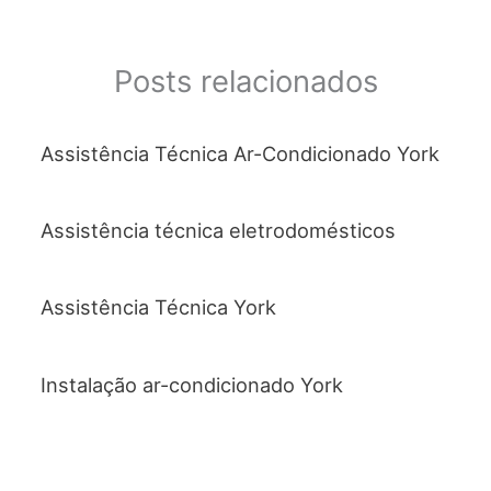
e
er
s
l
e
b
A
o
p
Posts relacionados
o
p
k
Assistência Técnica Ar-Condicionado York
Assistência técnica eletrodomésticos
Assistência Técnica York
Instalação ar-condicionado York