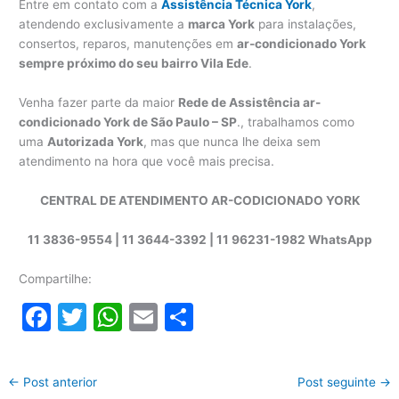
Entre em contato com a
Assistência Técnica York
,
atendendo exclusivamente a
marca York
para instalações,
consertos, reparos, manutenções em
ar-condicionado York
sempre próximo do seu bairro Vila Ede
.
Venha fazer parte da maior
Rede de Assistência ar-
condicionado York de São Paulo – SP
., trabalhamos como
uma
Autorizada York
, mas que nunca lhe deixa sem
atendimento na hora que você mais precisa.
CENTRAL DE ATENDIMENTO AR-CODICIONADO YORK
11 3836-9554 | 11 3644-3392 | 11 96231-1982 WhatsApp
Compartilhe:
F
T
W
E
S
a
w
h
m
h
c
itt
at
ai
ar
←
Post anterior
Post seguinte
→