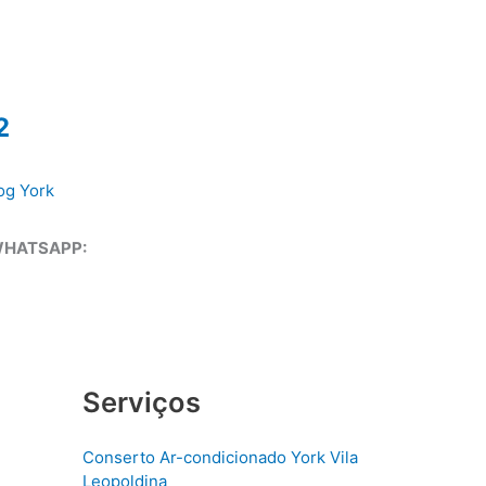
2
og York
WHATSAPP:
Serviços
Conserto Ar-condicionado York Vila
Leopoldina