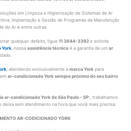
oluções em Limpeza e Higienização de Sistemas de Ar
ntiva, Implantação e Gestão de Programas de Manutenção
e do Ar e entre outras.
ntar qualquer defeito, ligue
11 3644-3392
e solicite
o York
, nossa
assistência técnica
é a garantia de um
ar
stado.
ork
, atendendo exclusivamente a
marca York
para
s em
ar-condicionado York sempre próximo do seu bairro
ia ar-condicionado York de São Paulo – SP
., trabalhamos
e deixa sem atendimento na hora que você mais precisa.
IMENTO AR-CODICIONADO YORK