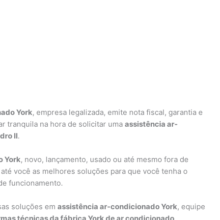
nado York
, empresa legalizada, emite nota fiscal, garantia e
 tranquila na hora de solicitar uma
assistência ar-
ro II
.
o York
, novo, lançamento, usado ou até mesmo fora de
 até você as melhores soluções para que você tenha o
de funcionamento.
rsas soluções em
assistência ar-condicionado York
, equipe
mas técnicas da fábrica York de ar condicionado
.