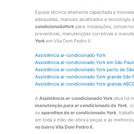
Equipe técnica altamente capacitada e treinad
adequadas, manuais atualizados e tecnologia d
condicionadoY
ork
para: instalações, conserto
preventivas, manutenções corretivas e manut
York
em Vila Dom Pedro II.
Assistência ar-condicionado York
Assistência ar-condicionado York em São Paul
Assistência ar-condicionado York perto de Sã
Assistência ar-condicionado York grande São 
Assistência ar-condicionado York grande ABC
A
Assistência ar-condicionado York
atua há m
manutenção para ar condicionado da York
, c
os
aparelhos de ar condicionado York
, trabal
em toda a mão-de-obra e peças e as melhores
no bairro Vila Dom Pedro II.