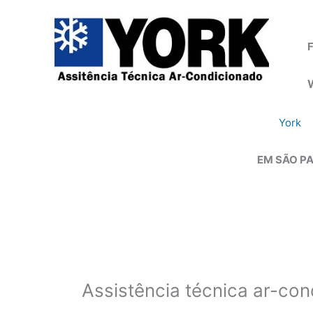
Ir
para
o
F
conteúdo
York
EM SÃO PA
Assistência técnica ar-con