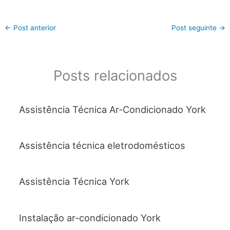
a
w
h
m
h
c
itt
at
ai
ar
←
Post anterior
Post seguinte
→
e
er
s
l
e
b
A
o
p
Posts relacionados
o
p
k
Assistência Técnica Ar-Condicionado York
Assistência técnica eletrodomésticos
Assistência Técnica York
Instalação ar-condicionado York