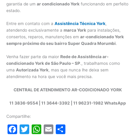
garantia de um
ar condicionado York
funcionando em perfeito
estado.
Entre em contato com a
Assistência Técnica York
,
atendendo exclusivamente a
marca York
para instalações,
consertos, reparos, manutenções em
ar-condicionado York
sempre próximo do seu bairro Super Quadra Morumbi
.
Venha fazer parte da maior
Rede de Assistência ar-
condicionado York de São Paulo – SP
., trabalhamos como
uma
Autorizada York
, mas que nunca lhe deixa sem
atendimento na hora que você mais precisa.
CENTRAL DE ATENDIMENTO AR-CODICIONADO YORK
11 3836-9554 | 11 3644-3392 | 11 96231-1982 WhatsApp
Compartilhe:
F
T
W
E
S