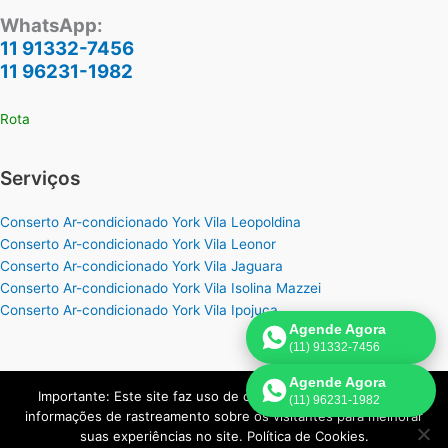
WhatsApp:
11 91332-7456
11 96231-1982
Rota
Serviços
Conserto Ar-condicionado York Vila Leopoldina
Conserto Ar-condicionado York Vila Leonor
Conserto Ar-condicionado York Vila Jaguara
Conserto Ar-condicionado York Vila Isolina Mazzei
Conserto Ar-condicionado York Vila Ipojuca
Agende Agora
(11) 91332-7456
Agende Agora
Importante: Este site faz uso de cookies que podem conter
(11) 96231-1982
Copyright © 2026 York Assistência Ar-Condicionado | Criado por:
informações de rastreamento sobre os visitantes para melhorar
Página de Venda
.
suas experiências no site. Política de Cookies.