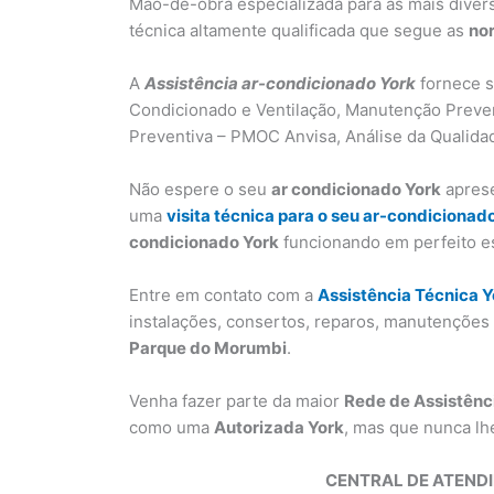
Mão-de-obra especializada para as mais dive
técnica altamente qualificada que segue as
nor
A
Assistência ar-condicionado York
fornece s
Condicionado e Ventilação, Manutenção Preve
Preventiva – PMOC Anvisa, Análise da Qualidad
Não espere o seu
ar condicionado York
aprese
uma
visita técnica para o seu ar-condicionad
condicionado York
funcionando em perfeito e
Entre em contato com a
Assistência Técnica Y
instalações, consertos, reparos, manutençõe
Parque do Morumbi
.
Venha fazer parte da maior
Rede de Assistênc
como uma
Autorizada York
, mas que nunca lh
CENTRAL DE ATEND