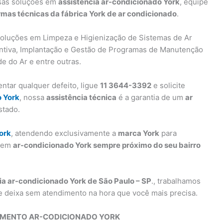
rsas soluções em
assistência ar-condicionado York
, equipe
mas técnicas da fábrica York de ar condicionado
.
oluções em Limpeza e Higienização de Sistemas de Ar
ntiva, Implantação e Gestão de Programas de Manutenção
e do Ar e entre outras.
ntar qualquer defeito, ligue
11 3644-3392
e solicite
o York
, nossa
assistência técnica
é a garantia de um
ar
stado.
ork
, atendendo exclusivamente a
marca York
para
s em
ar-condicionado York sempre próximo do seu bairro
ia ar-condicionado York de São Paulo – SP
., trabalhamos
e deixa sem atendimento na hora que você mais precisa.
IMENTO AR-CODICIONADO YORK