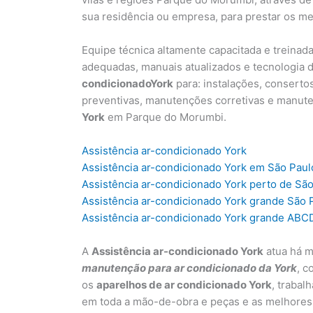
sua residência ou empresa, para prestar os m
Equipe técnica altamente capacitada e treinad
adequadas, manuais atualizados e tecnologia d
condicionadoY
ork
para: instalações, conserto
preventivas, manutenções corretivas e manut
York
em Parque do Morumbi.
Assistência ar-condicionado York
Assistência ar-condicionado York em São Paul
Assistência ar-condicionado York perto de Sã
Assistência ar-condicionado York grande São 
Assistência ar-condicionado York grande ABC
A
Assistência ar-condicionado York
atua há m
manutenção para ar condicionado da York
, c
os
aparelhos de ar condicionado York
, trabal
em toda a mão-de-obra e peças e as melhores