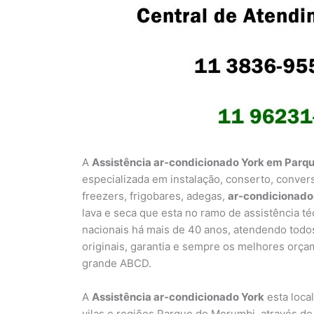
A
Assistência ar-condicionado York em Par
especializada em instalação, conserto, conver
freezers, frigobares, adegas,
ar-condicionado
lava e seca que esta no ramo de assistência t
nacionais há mais de 40 anos, atendendo todo
originais, garantia e sempre os melhores orça
grande ABCD.
A
Assistência ar-condicionado York
esta loca
vilas e regiões Parque do Morumbi, através d