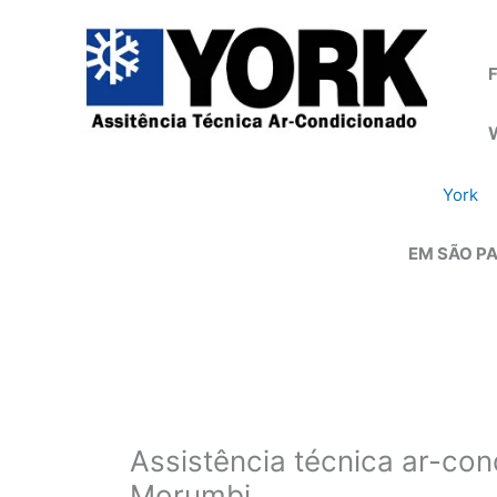
Ir
para
o
F
conteúdo
York
EM SÃO PA
Assistência técnica ar-co
Morumbi