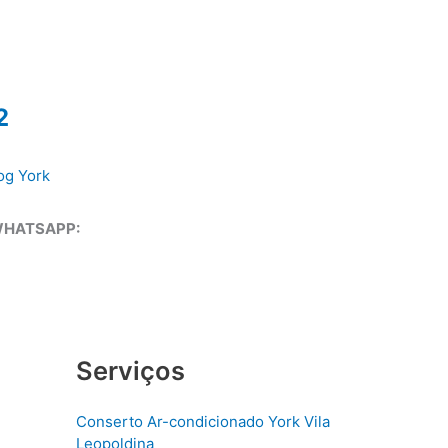
2
og York
WHATSAPP:
Serviços
Conserto Ar-condicionado York Vila
Leopoldina