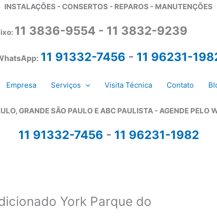
INSTALAÇÕES - CONSERTOS - REPAROS - MANUTENÇÕES
11 3836-9554 - 11 3832-9239
ixo:
11 91332-7456
-
11 96231-198
WhatsApp:
Empresa
Serviços
Visita Técnica
Contato
Bl
ULO, GRANDE SÃO PAULO E ABC PAULISTA - A
GENDE PELO 
11 91332-7456
-
11 96231-1982
ndicionado York Parque do