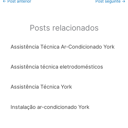
←
Post anterior
Post seguinte
→
e
er
s
l
e
b
A
o
p
Posts relacionados
o
p
k
Assistência Técnica Ar-Condicionado York
Assistência técnica eletrodomésticos
Assistência Técnica York
Instalação ar-condicionado York