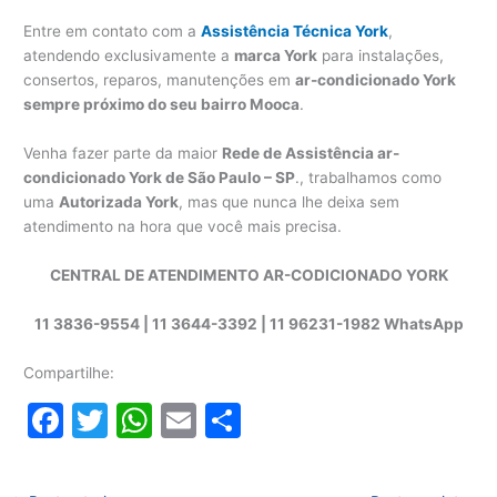
Entre em contato com a
Assistência Técnica York
,
atendendo exclusivamente a
marca York
para instalações,
consertos, reparos, manutenções em
ar-condicionado York
sempre próximo do seu bairro Mooca
.
Venha fazer parte da maior
Rede de Assistência ar-
condicionado York de São Paulo – SP
., trabalhamos como
uma
Autorizada York
, mas que nunca lhe deixa sem
atendimento na hora que você mais precisa.
CENTRAL DE ATENDIMENTO AR-CODICIONADO YORK
11 3836-9554 | 11 3644-3392 | 11 96231-1982 WhatsApp
Compartilhe:
F
T
W
E
S
a
w
h
m
h
c
itt
at
ai
ar