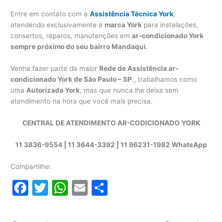
Entre em contato com a
Assistência Técnica York
,
atendendo exclusivamente a
marca York
para instalações,
consertos, reparos, manutenções em
ar-condicionado York
sempre próximo do seu bairro Mandaqui
.
Venha fazer parte da maior
Rede de Assistência ar-
condicionado York de São Paulo – SP
., trabalhamos como
uma
Autorizada York
, mas que nunca lhe deixa sem
atendimento na hora que você mais precisa.
CENTRAL DE ATENDIMENTO AR-CODICIONADO YORK
11 3836-9554 | 11 3644-3392 | 11 96231-1982 WhatsApp
Compartilhe:
F
T
W
E
S
a
w
h
m
h
c
itt
at
ai
ar