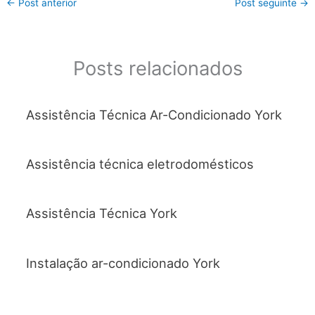
←
Post anterior
Post seguinte
→
e
er
s
l
e
b
A
o
p
Posts relacionados
o
p
k
Assistência Técnica Ar-Condicionado York
Assistência técnica eletrodomésticos
Assistência Técnica York
Instalação ar-condicionado York