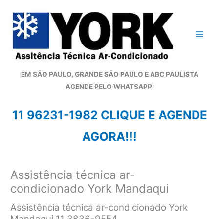
Ir
para
o
conteúdo
EM SÃO PAULO, GRANDE SÃO PAULO E ABC PAULISTA
A
GENDE PELO WHATSAPP:
11 96231-1982 CLIQUE E AGENDE
AGORA!!!
Assistência técnica ar-
condicionado York Mandaqui
Assistência técnica ar-condicionado York
Mandaqui 11 3836-9554