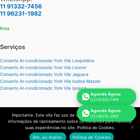
11 91332-7456
11 96231-1982
Rota
Serviços
Conserto Ar-condicionado York Vila Leopoldina
Conserto Ar-condicionado York Vila Leonor
Conserto Ar-condicionado York Vila Jaguara
Conserto Ar-condicionado York Vila Isolina Mazzei
Conserto Ar-condicionado York Vila Ipojuca
Agende Agora
(11) 91332-7456
Agende Agora
Importante: Este site faz uso de cookies que podem conter
(11) 96231-1982
Copyright © 2026 York Assistência Ar-Condicionado | Criado por:
informações de rastreamento sobre os visitantes para melhorar
Página de Venda
.
suas experiências no site. Política de Cookies.
Sim, eu Aceito.
Política de Cookies