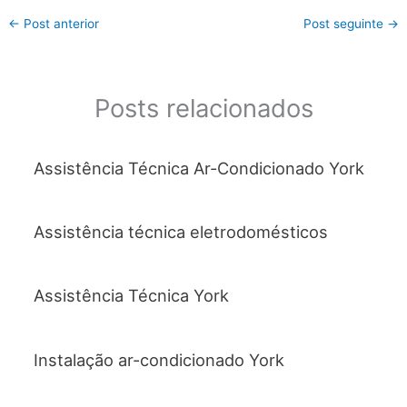
c
itt
at
ai
ar
←
Post anterior
Post seguinte
→
e
er
s
l
e
b
A
o
p
Posts relacionados
o
p
k
Assistência Técnica Ar-Condicionado York
Assistência técnica eletrodomésticos
Assistência Técnica York
Instalação ar-condicionado York