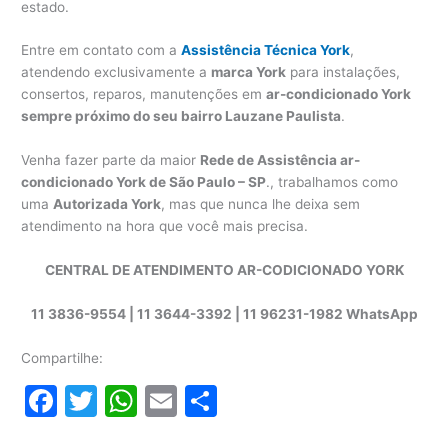
estado.
Entre em contato com a
Assistência Técnica York
,
atendendo exclusivamente a
marca York
para instalações,
consertos, reparos, manutenções em
ar-condicionado York
sempre próximo do seu bairro Lauzane Paulista
.
Venha fazer parte da maior
Rede de Assistência ar-
condicionado York de São Paulo – SP
., trabalhamos como
uma
Autorizada York
, mas que nunca lhe deixa sem
atendimento na hora que você mais precisa.
CENTRAL DE ATENDIMENTO AR-CODICIONADO YORK
11 3836-9554 | 11 3644-3392 | 11 96231-1982 WhatsApp
Compartilhe:
F
T
W
E
S
a
w
h
m
h