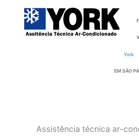
Ir
para
o
F
conteúdo
York
EM SÃO PA
Assistência técnica ar-co