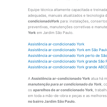
Equipe técnica altamente capacitada e treinad
adequadas, manuais atualizados e tecnologia d
condicionadoY
ork
para: instalações, conserto
preventivas, manutenções corretivas e manut
York
em Jardim São Paulo.
Assistência ar-condicionado York
Assistência ar-condicionado York em São Paul
Assistência ar-condicionado York perto de Sã
Assistência ar-condicionado York grande São 
Assistência ar-condicionado York grande ABC
A
Assistência ar-condicionado York
atua há m
manutenção para ar condicionado da York
, c
os
aparelhos de ar condicionado York
, trabal
em toda a mão-de-obra e peças e as melhores
no bairro Jardim São Paulo.