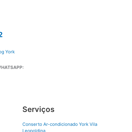
2
og York
WHATSAPP:
Serviços
Conserto Ar-condicionado York Vila
Leopoldina