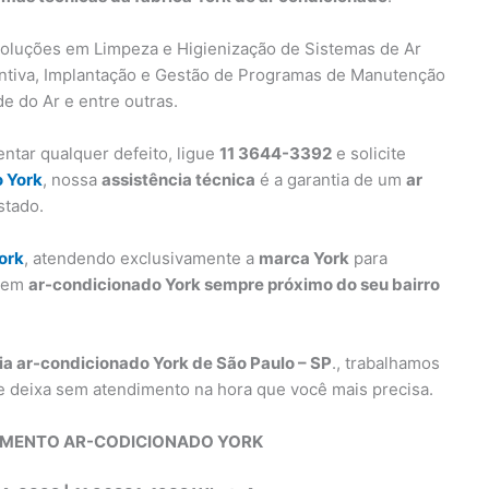
oluções em Limpeza e Higienização de Sistemas de Ar
ntiva, Implantação e Gestão de Programas de Manutenção
e do Ar e entre outras.
ntar qualquer defeito, ligue
11 3644-3392
e solicite
o York
, nossa
assistência técnica
é a garantia de um
ar
stado.
ork
, atendendo exclusivamente a
marca York
para
s em
ar-condicionado York sempre próximo do seu bairro
ia ar-condicionado York de São Paulo – SP
., trabalhamos
e deixa sem atendimento na hora que você mais precisa.
IMENTO AR-CODICIONADO YORK