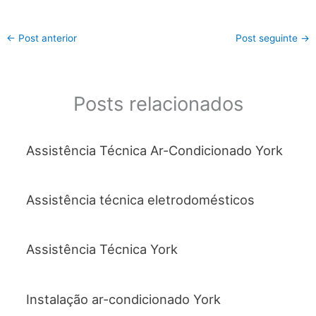
a
w
h
m
h
c
itt
at
ai
ar
←
Post anterior
Post seguinte
→
e
er
s
l
e
b
A
o
p
Posts relacionados
o
p
k
Assistência Técnica Ar-Condicionado York
Assistência técnica eletrodomésticos
Assistência Técnica York
Instalação ar-condicionado York