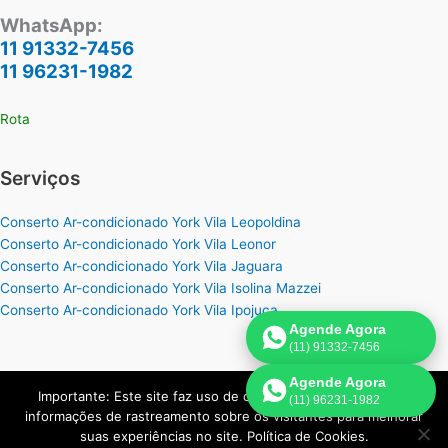
WhatsApp:
11 91332-7456
11 96231-1982
Rota
Serviços
Conserto Ar-condicionado York Vila Leopoldina
Conserto Ar-condicionado York Vila Leonor
Conserto Ar-condicionado York Vila Jaguara
Conserto Ar-condicionado York Vila Isolina Mazzei
Conserto Ar-condicionado York Vila Ipojuca
Agende Agora
(11) 91332-7456
Agende Agora
Importante: Este site faz uso de cookies que podem conter
(11) 96231-1982
Copyright © 2026 York Assistência Ar-Condicionado | Criado por:
informações de rastreamento sobre os visitantes para melhorar
Página de Venda
.
suas experiências no site. Política de Cookies.