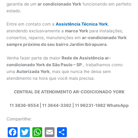
garantia de um
ar condicionado York
funcionando em perfeito
estado.
Entre em contato com a
Assistência Técnica York
,
atendendo exclusivamente a
marca York
para instalações,
consertos, reparos, manutenções em
ar-condicionado York
sempre próximo do seu bairro Jardim Ibirapuera
.
Venha fazer parte da maior
Rede de Assistência ar-
condicionado York de São Paulo – SP
., trabalhamos como
uma
Autorizada York
, mas que nunca lhe deixa sem
atendimento na hora que você mais precisa.
CENTRAL DE ATENDIMENTO AR-CODICIONADO YORK
11 3836-9554 | 11 3644-3392 | 11 96231-1982 WhatsApp
Compartilhe:
F
T
W
E
S