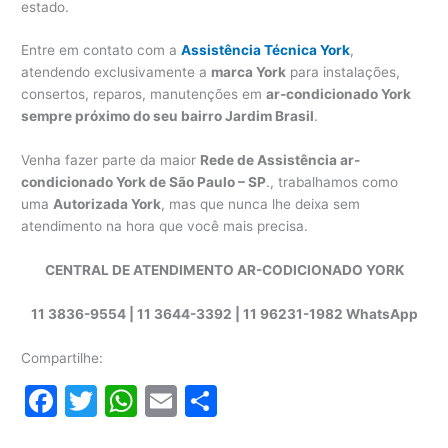
estado.
Entre em contato com a
Assistência Técnica York
,
atendendo exclusivamente a
marca York
para instalações,
consertos, reparos, manutenções em
ar-condicionado York
sempre próximo do seu bairro Jardim Brasil
.
Venha fazer parte da maior
Rede de Assistência ar-
condicionado York de São Paulo – SP
., trabalhamos como
uma
Autorizada York
, mas que nunca lhe deixa sem
atendimento na hora que você mais precisa.
CENTRAL DE ATENDIMENTO AR-CODICIONADO YORK
11 3836-9554 | 11 3644-3392 | 11 96231-1982 WhatsApp
Compartilhe:
F
T
W
E
S
a
w
h
m
h