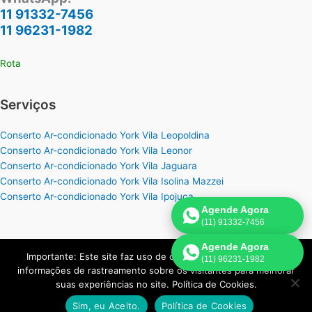
11 91332-7456
11 96231-1982
Rota
Serviços
Conserto Ar-condicionado York Vila Leopoldina
Conserto Ar-condicionado York Vila Leonor
Conserto Ar-condicionado York Vila Jaguara
Conserto Ar-condicionado York Vila Isolina Mazzei
Conserto Ar-condicionado York Vila Ipojuca
Agende Agora
(11) 91332-7456
Agende Agora
Importante: Este site faz uso de cookies que podem conter
(11) 96231-1982
Copyright © 2026 York Assistência Ar-Condicionado | Criado por:
informações de rastreamento sobre os visitantes para melhorar
Página de Venda
.
suas experiências no site. Política de Cookies.
Sim, eu Aceito.
Política de Cookies