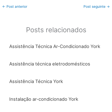
c
itt
at
ai
ar
←
Post anterior
Post seguinte
→
e
er
s
l
e
b
A
o
p
Posts relacionados
o
p
k
Assistência Técnica Ar-Condicionado York
Assistência técnica eletrodomésticos
Assistência Técnica York
Instalação ar-condicionado York