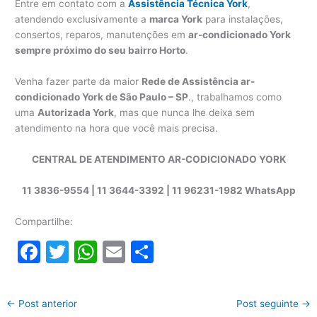
Entre em contato com a
Assistência Técnica York
,
atendendo exclusivamente a
marca York
para instalações,
consertos, reparos, manutenções em
ar-condicionado York
sempre próximo do seu bairro Horto
.
Venha fazer parte da maior
Rede de Assistência ar-
condicionado York de São Paulo – SP
., trabalhamos como
uma
Autorizada York
, mas que nunca lhe deixa sem
atendimento na hora que você mais precisa.
CENTRAL DE ATENDIMENTO AR-CODICIONADO YORK
11 3836-9554 | 11 3644-3392 | 11 96231-1982 WhatsApp
Compartilhe:
F
T
W
E
S
a
w
h
m
h
c
itt
at
ai
ar
←
Post anterior
Post seguinte
→