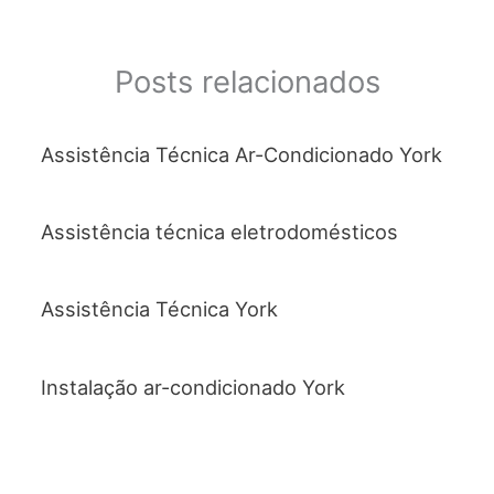
e
er
s
l
e
b
A
o
p
Posts relacionados
o
p
k
Assistência Técnica Ar-Condicionado York
Assistência técnica eletrodomésticos
Assistência Técnica York
Instalação ar-condicionado York