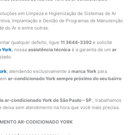
oluções em Limpeza e Higienização de Sistemas de Ar
ntiva, Implantação e Gestão de Programas de Manutenção
e do Ar e entre outras.
ntar qualquer defeito, ligue
11 3644-3392
e solicite
o York
, nossa
assistência técnica
é a garantia de um
ar
stado.
ork
, atendendo exclusivamente a
marca York
para
s em
ar-condicionado York sempre próximo do seu bairro
ia ar-condicionado York de São Paulo – SP
., trabalhamos
e deixa sem atendimento na hora que você mais precisa.
IMENTO AR-CODICIONADO YORK