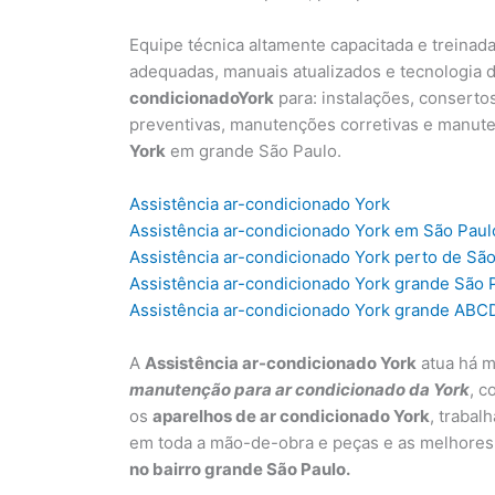
Equipe técnica altamente capacitada e treinad
adequadas, manuais atualizados e tecnologia d
condicionadoY
ork
para: instalações, conserto
preventivas, manutenções corretivas e manut
York
em grande São Paulo.
Assistência ar-condicionado York
Assistência ar-condicionado York em São Paul
Assistência ar-condicionado York perto de Sã
Assistência ar-condicionado York grande São 
Assistência ar-condicionado York grande ABC
A
Assistência ar-condicionado York
atua há m
manutenção para ar condicionado da York
, c
os
aparelhos de ar condicionado York
, trabal
em toda a mão-de-obra e peças e as melhores
no bairro grande São Paulo.