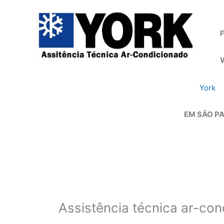
Ir
para
o
F
conteúdo
York
EM SÃO PA
Assistência técnica ar-co