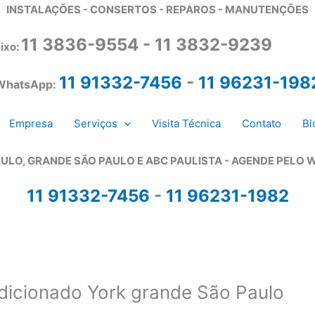
INSTALAÇÕES - CONSERTOS - REPAROS - MANUTENÇÕES
11 3836-9554 - 11 3832-9239
ixo:
11 91332-7456
-
11 96231-198
WhatsApp:
Empresa
Serviços
Visita Técnica
Contato
Bl
ULO, GRANDE SÃO PAULO E ABC PAULISTA - A
GENDE PELO 
11 91332-7456
-
11 96231-1982
ndicionado York grande São Paulo