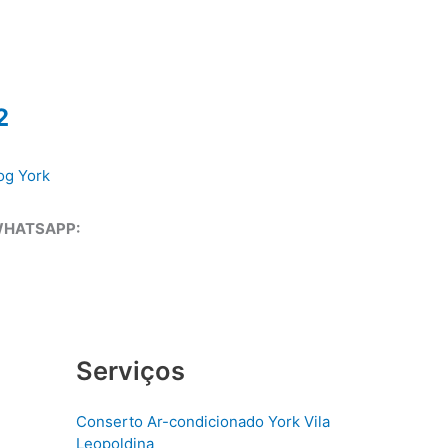
2
og York
WHATSAPP:
Serviços
Conserto Ar-condicionado York Vila
Leopoldina