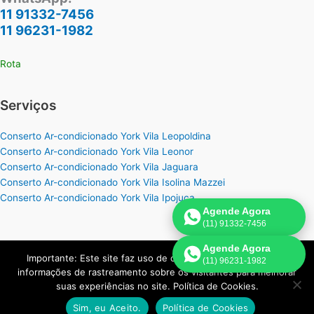
11 91332-7456
11 96231-1982
Rota
Serviços
Conserto Ar-condicionado York Vila Leopoldina
Conserto Ar-condicionado York Vila Leonor
Conserto Ar-condicionado York Vila Jaguara
Conserto Ar-condicionado York Vila Isolina Mazzei
Conserto Ar-condicionado York Vila Ipojuca
Agende Agora
(11) 91332-7456
Agende Agora
Importante: Este site faz uso de cookies que podem conter
(11) 96231-1982
Copyright © 2026 York Assistência Ar-Condicionado | Criado por:
informações de rastreamento sobre os visitantes para melhorar
Página de Venda
.
suas experiências no site. Política de Cookies.
Sim, eu Aceito.
Política de Cookies