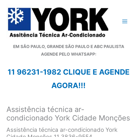
Ir
para
o
conteúdo
EM SÃO PAULO, GRANDE SÃO PAULO E ABC PAULISTA
A
GENDE PELO WHATSAPP:
11 96231-1982 CLIQUE E AGENDE
AGORA!!!
Assistência técnica ar-
condicionado York Cidade Monções
Assistência técnica ar-condicionado York
Cidade Monções 11 3836-9554