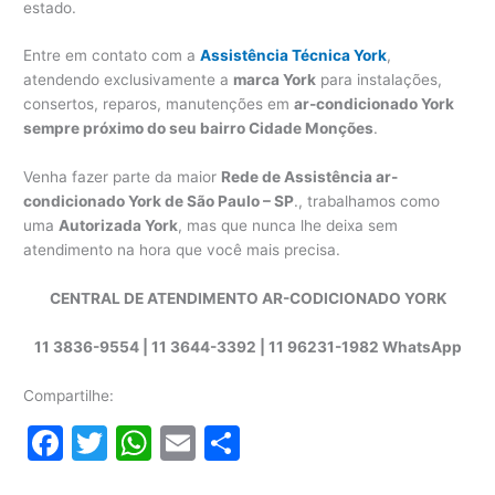
estado.
Entre em contato com a
Assistência Técnica York
,
atendendo exclusivamente a
marca York
para instalações,
consertos, reparos, manutenções em
ar-condicionado York
sempre próximo do seu bairro Cidade Monções
.
Venha fazer parte da maior
Rede de Assistência ar-
condicionado York de São Paulo – SP
., trabalhamos como
uma
Autorizada York
, mas que nunca lhe deixa sem
atendimento na hora que você mais precisa.
CENTRAL DE ATENDIMENTO AR-CODICIONADO YORK
11 3836-9554 | 11 3644-3392 | 11 96231-1982 WhatsApp
Compartilhe:
F
T
W
E
S
a
w
h
m
h