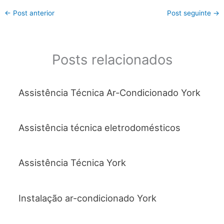
c
itt
at
ai
ar
←
Post anterior
Post seguinte
→
e
er
s
l
e
b
A
o
p
Posts relacionados
o
p
k
Assistência Técnica Ar-Condicionado York
Assistência técnica eletrodomésticos
Assistência Técnica York
Instalação ar-condicionado York