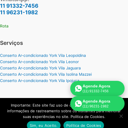
11 91332-7456
11 96231-1982
Rota
Serviços
Conserto Ar-condicionado York Vila Leopoldina
Conserto Ar-condicionado York Vila Leonor
Conserto Ar-condicionado York Vila Jaguara
Conserto Ar-condicionado York Vila Isolina Mazzei
Conserto Ar-condicionado York Vila Ipojuca
Agende Agora
(11) 91332-7456
Agende Agora
Importante: Este site faz uso de cookies que podem conter
(11) 96231-1982
Copyright © 2026 York Assistência Ar-Condicionado | Criado por:
informações de rastreamento sobre os visitantes para melhorar
Página de Venda
.
suas experiências no site. Política de Cookies.
Sim, eu Aceito.
Política de Cookies