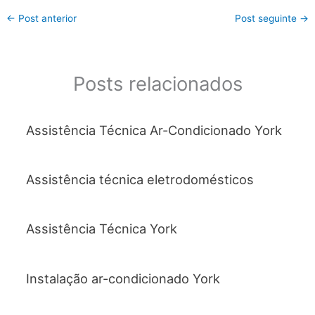
c
itt
at
ai
ar
←
Post anterior
Post seguinte
→
e
er
s
l
e
b
A
o
p
Posts relacionados
o
p
k
Assistência Técnica Ar-Condicionado York
Assistência técnica eletrodomésticos
Assistência Técnica York
Instalação ar-condicionado York