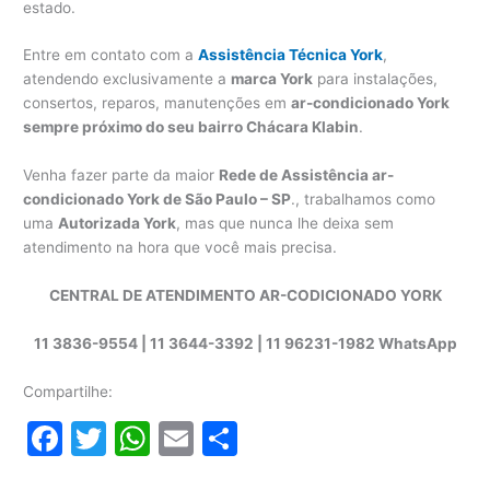
estado.
Entre em contato com a
Assistência Técnica York
,
atendendo exclusivamente a
marca York
para instalações,
consertos, reparos, manutenções em
ar-condicionado York
sempre próximo do seu bairro Chácara Klabin
.
Venha fazer parte da maior
Rede de Assistência ar-
condicionado York de São Paulo – SP
., trabalhamos como
uma
Autorizada York
, mas que nunca lhe deixa sem
atendimento na hora que você mais precisa.
CENTRAL DE ATENDIMENTO AR-CODICIONADO YORK
11 3836-9554 | 11 3644-3392 | 11 96231-1982 WhatsApp
Compartilhe:
F
T
W
E
S
a
w
h
m
h