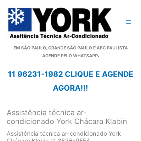
Ir
para
o
conteúdo
EM SÃO PAULO, GRANDE SÃO PAULO E ABC PAULISTA
A
GENDE PELO WHATSAPP:
11 96231-1982 CLIQUE E AGENDE
AGORA!!!
Assistência técnica ar-
condicionado York Chácara Klabin
Assistência técnica ar-condicionado York
Chácara Klabin 11 3836-9554